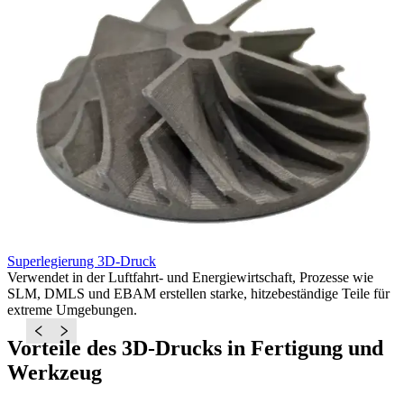
Superlegierung 3D-Druck
T
Verwendet in der Luftfahrt- und Energiewirtschaft, Prozesse wie
I
SLM, DMLS und EBAM erstellen starke, hitzebeständige Teile für
u
extreme Umgebungen.
K
Vorteile des 3D-Drucks in Fertigung und
Werkzeug