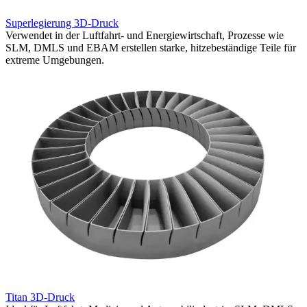
Superlegierung 3D-Druck
K
Verwendet in der Luftfahrt- und Energiewirtschaft, Prozesse wie
W
SLM, DMLS und EBAM erstellen starke, hitzebeständige Teile für
l
extreme Umgebungen.
B
Titan 3D-Druck
K