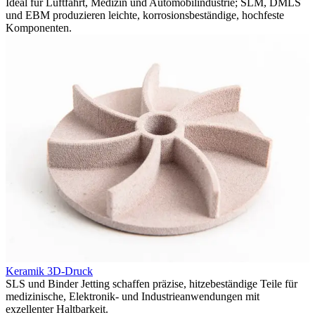
Ideal für Luftfahrt, Medizin und Automobilindustrie; SLM, DMLS
L
und EBM produzieren leichte, korrosionsbeständige, hochfeste
u
Komponenten.
K
Keramik 3D-Druck
F
SLS und Binder Jetting schaffen präzise, hitzebeständige Teile für
v
medizinische, Elektronik- und Industrieanwendungen mit
K
exzellenter Haltbarkeit.