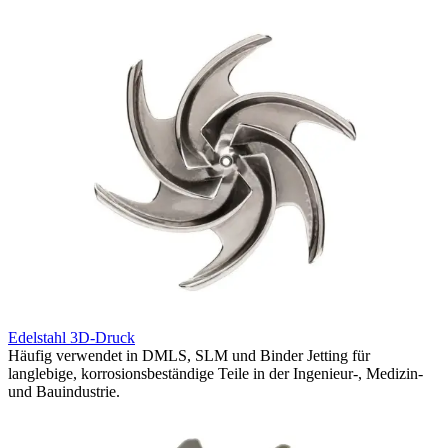
H
Edelstahl 3D-Druck
S
Häufig verwendet in DMLS, SLM und Binder Jetting für
f
langlebige, korrosionsbeständige Teile in der Ingenieur-, Medizin-
F
und Bauindustrie.