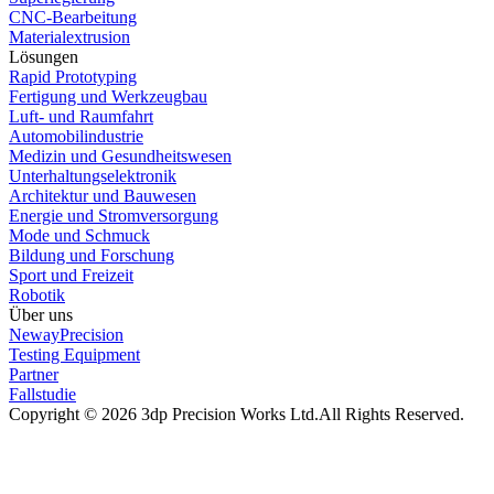
CNC-Bearbeitung
Materialextrusion
Lösungen
Rapid Prototyping
Fertigung und Werkzeugbau
Luft- und Raumfahrt
Automobilindustrie
Medizin und Gesundheitswesen
Unterhaltungselektronik
Architektur und Bauwesen
Energie und Stromversorgung
Mode und Schmuck
Bildung und Forschung
Sport und Freizeit
Robotik
Über uns
NewayPrecision
Testing Equipment
Partner
Fallstudie
Copyright © 2026 3dp Precision Works Ltd.
All Rights Reserved.