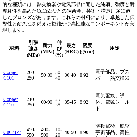
的な種類には、熱交換器や電気部品に適した純銅、強度と耐
摩耗性を高めたCuCrZrなどの銅合金、芸術・構造用途に適
したブロンズがあります。これらの材料により、卓越した伝
導性と耐久性を備えた複雑かつ高性能なコンポーネントが実
現します。
引張
伸
耐力
硬さ
密度
材料
用途
強さ
び
(MPa)
(HRC)
(g/cm³)
(MPa)
(%)
電子部品、ブス
Copper
200-
30-
50-80
30-40
8.92
C101
250
40
バー、熱交換器
電気配線、導
Copper
210-
25-
60-90
35-45
8.92
体、電磁シール
C110
250
35
ド
溶接電極、航空
450-
400-
10-
CuCr1Zr
40-50
8.90
宇宙部品、高性
550
500
20