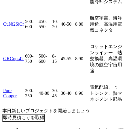
能冷却システム
航空宇宙、海洋
500-
450-
10-
CuNi2SiCr
40-50
8.80
用途、高温用電
600
550
20
気コネクタ
ロケットエンジ
ンライナー、熱
600-
500-
8-
GRCop-42
45-55
8.90
交換器、高温環
750
600
15
境の航空宇宙用
途
電気配線、ヒー
Pure
200-
30-
40-80
30-40
8.96
トシンク、熱マ
Copper
250
45
ネジメント部品
本日新しいプロジェクトを開始しましょう
即時見積もりを取得