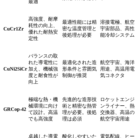
最適
高強度、耐摩
最適性能には精
溶接電極、航空
耗性の向上、
密な温度管理と
宇宙部品、高性
CuCr1Zr
優れた耐熱安
後処理が必要
能冷却システム
定性
バランスの取
れた導電性に
最適化された造
航空宇宙、海洋
CuNi2SiCr
加え、機械強
形条件と雰囲気
用途、高温用電
度と耐食性が
制御が推奨
気コネクタ
向上
極端な熱・機
先進的な造形技
ロケットエンジ
械環境に向け
術と精密な熱管
ンライナー、熱
GRCop-42
て設計。高温
理が必要。後処
交換器、高温の
でも高強度
理は必須
航空宇宙用途
卓越した導電
酸化しやすいた
電気配線、ヒー