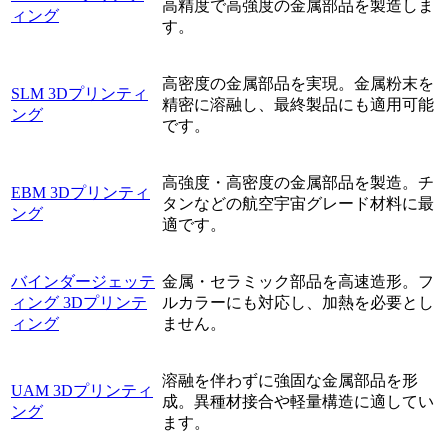
高精度で高強度の金属部品を製造しま
ィング
す。
高密度の金属部品を実現。金属粉末を
SLM 3Dプリンティ
精密に溶融し、最終製品にも適用可能
ング
です。
高強度・高密度の金属部品を製造。チ
EBM 3Dプリンティ
タンなどの航空宇宙グレード材料に最
ング
適です。
バインダージェッテ
金属・セラミック部品を高速造形。フ
ィング 3Dプリンテ
ルカラーにも対応し、加熱を必要とし
ィング
ません。
溶融を伴わずに強固な金属部品を形
UAM 3Dプリンティ
成。異種材接合や軽量構造に適してい
ング
ます。