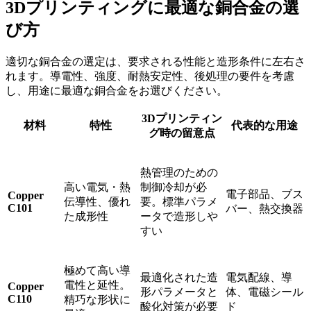
3Dプリンティングに最適な銅合金の選
び方
適切な銅合金の選定は、要求される性能と造形条件に左右さ
れます。導電性、強度、耐熱安定性、後処理の要件を考慮
し、用途に最適な銅合金をお選びください。
3Dプリンティン
材料
特性
代表的な用途
グ時の留意点
熱管理のための
高い電気・熱
制御冷却が必
電子部品、ブス
Copper
伝導性、優れ
要。標準パラメ
C101
バー、熱交換器
た成形性
ータで造形しや
すい
極めて高い導
最適化された造
電気配線、導
電性と延性。
Copper
形パラメータと
体、電磁シール
C110
精巧な形状に
酸化対策が必要
ド