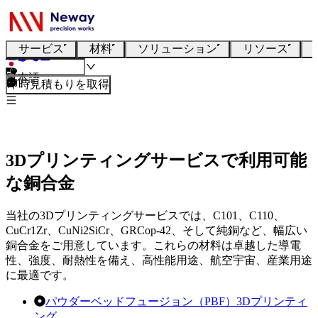
サービス
材料
ソリューション
リソース
日本語
即時見積もりを取得
3Dプリンティングサービスで利用可能
な銅合金
当社の3Dプリンティングサービスでは、C101、C110、
CuCr1Zr、CuNi2SiCr、GRCop-42、そして純銅など、幅広い
銅合金をご用意しています。これらの材料は卓越した導電
性、強度、耐熱性を備え、高性能用途、航空宇宙、産業用途
に最適です。
パウダーベッドフュージョン（PBF）3Dプリンティ
ング