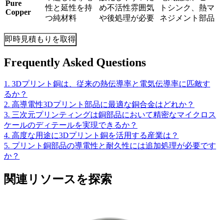
Pure
性と延性を持
め不活性雰囲気
トシンク、熱マ
Copper
つ純材料
や後処理が必要
ネジメント部品
即時見積もりを取得
Frequently Asked Questions
1. 3Dプリント銅は、従来の熱伝導率と電気伝導率に匹敵す
るか？
2. 高導電性3Dプリント部品に最適な銅合金はどれか？
3. 三次元プリンティングは銅部品において精密なマイクロス
ケールのディテールを実現できるか？
4. 高度な用途に3Dプリント銅を活用する産業は？
5. プリント銅部品の導電性と耐久性には追加処理が必要です
か？
関連リソースを探索