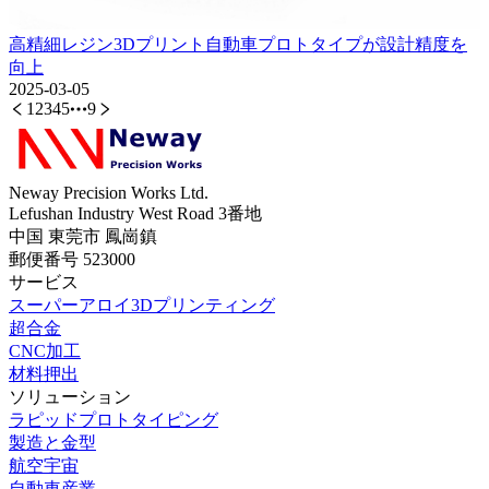
高精細レジン3Dプリント自動車プロトタイプが設計精度を
向上
2025-03-05
1
2
3
4
5
9
Neway Precision Works Ltd.
Lefushan Industry West Road 3番地
中国 東莞市 鳳崗鎮
郵便番号 523000
サービス
スーパーアロイ3Dプリンティング
超合金
CNC加工
材料押出
ソリューション
ラピッドプロトタイピング
製造と金型
航空宇宙
自動車産業