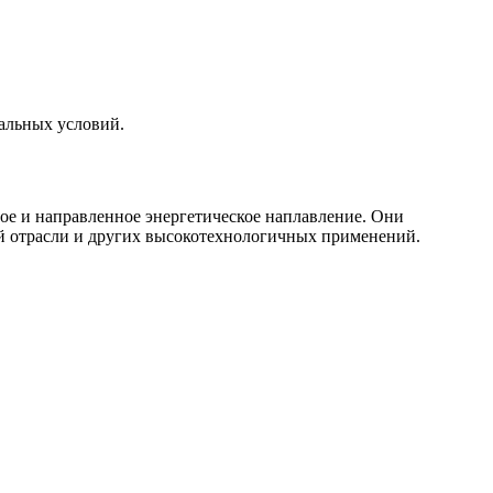
3
альных условий.
И
ое и направленное энергетическое наплавление. Они
ой отрасли и других высокотехнологичных применений.