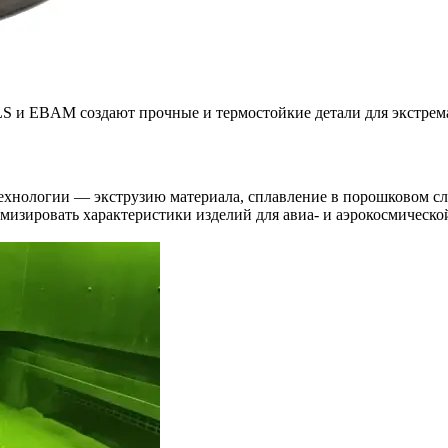
LS и EBAM создают прочные и термостойкие детали для экстрем
ехнологии — экструзию материала, сплавление в порошковом сл
имизировать характеристики изделий для авиа- и аэрокосмическ