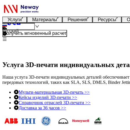
Услуги
Материалы
Решения
Ресурсы
О
Русский
Получить мгновенный расчет
Услуга 3D-печати индивидуальных дет
Наша услуга 3D-печати индивидуальных деталей обеспечивает 
передовых технологий, таких как SLA, SLS, DMLS, Binder Jet
Мульти-материальная 3D-печать >>
Кейсы изделий 3D-печати >>
Справочник отраслей 3D-печати >>
Доставка за 36 часов >>