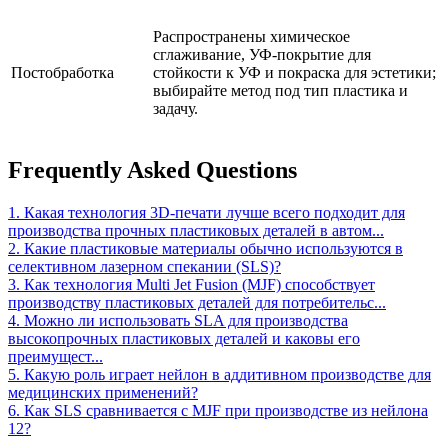
Распространены химическое
сглаживание, УФ-покрытие для
Постобработка
стойкости к УФ и покраска для эстетики;
выбирайте метод под тип пластика и
задачу.
Frequently Asked Questions
1. Какая технология 3D-печати лучше всего подходит для
производства прочных пластиковых деталей в автом...
2. Какие пластиковые материалы обычно используются в
селективном лазерном спекании (SLS)?
3. Как технология Multi Jet Fusion (MJF) способствует
производству пластиковых деталей для потребительс...
4. Можно ли использовать SLA для производства
высокопрочных пластиковых деталей и каковы его
преимущест...
5. Какую роль играет нейлон в аддитивном производстве для
медицинских применений?
6. Как SLS сравнивается с MJF при производстве из нейлона
12?