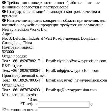
Требования к поверхности и постобработке: описание
финишной обработки и постпроцессов
Стандарты испытаний: стандарты контроля качества и
приемки
Назначение изделия: конкретная область применения; для
военной и оружейной продукции требуется явное указание
Neway Precision Works Ltd.
Адрес:
No. 3, Lefushan Industrial West Road, Fenggang, Dongguan,
Guangdong, China
Почтовый индекс:
523000
Отдел продаж:
Тел.: +86 18926788217 丨 Email: clyde.he@newayprecision.com
R&D отдел:
Тел.: +86 18926780864 丨 Email: mfg@newayprecision.com
Производственный отдел:
Тел.: +86 18926780354 丨 Email: eng.suva@newayprecision.com
Отдел QA/C:
Тел.: +86 18676742693 丨 Email: qa@newayprecision.com
Мгновенный расчёт
*
Имя
:
*
Телефон
:
*
Электронная почта
: