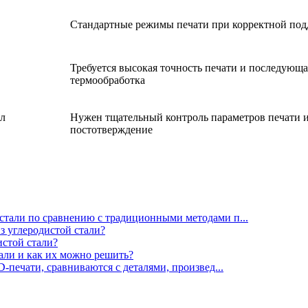
Стандартные режимы печати при корректной под
Требуется высокая точность печати и последующа
термообработка
ал
Нужен тщательный контроль параметров печати 
постотверждение
стали по сравнению с традиционными методами п...
з углеродистой стали?
истой стали?
али и как их можно решить?
D-печати, сравниваются с деталями, произвед...