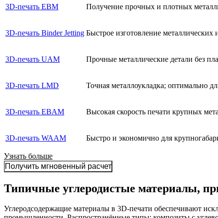
3D-печать EBM
Получение прочных и плотных металли
3D-печать Binder Jetting
Быстрое изготовление металлических и
3D-печать UAM
Прочные металлические детали без пл
3D-печать LMD
Точная металлоукладка; оптимально д
3D-печать EBAM
Высокая скорость печати крупных мета
3D-печать WAAM
Быстро и экономично для крупногабар
Узнать больше
Получить мгновенный расчет
Типичные углеродистые материалы, пр
Углеродсодержащие материалы в 3D-печати обеспечивают исклю
промышленности. Распространённые типы: композиты с углево