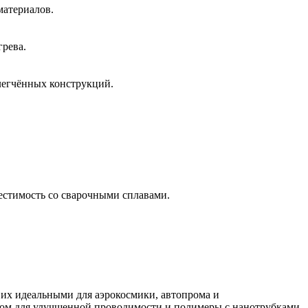
материалов.
грева.
легчённых конструкций.
естимость со сварочными сплавами.
 их идеальными для аэрокосмики, автопрома и
ном для улучшенной проводимости и полимеры с нанотрубками