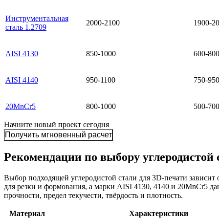
Инструментальная
2000-2100
1900-2
сталь 1.2709
AISI 4130
850-1000
600-80
AISI 4140
950-1100
750-95
20MnCr5
800-1000
500-70
Начните новый проект сегодня
Получить мгновенный расчет
Рекомендации по выбору углеродистой 
Выбор подходящей углеродистой стали для 3D-печати зависит 
для резки и формования, а марки AISI 4130, 4140 и 20MnCr5 
прочности, предел текучести, твёрдость и плотность.
Материал
Характеристики