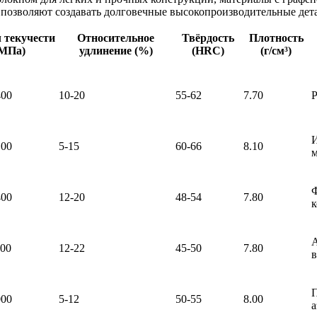
позволяют создавать долговечные высокопроизводительные дет
 текучести
Относительное
Твёрдость
Плотность
МПа)
удлинение (%)
(HRC)
(г/см³)
400
10-20
55-62
7.70
И
100
5-15
60-66
8.10
Ф
400
12-20
48-54
7.80
к
А
300
12-22
45-50
7.80
П
000
5-12
50-55
8.00
а