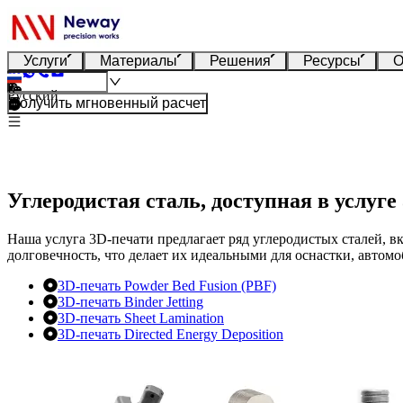
Услуги
Материалы
Решения
Ресурсы
О
Русский
Получить мгновенный расчет
Углеродистая сталь, доступная в услуге
Наша услуга 3D-печати предлагает ряд углеродистых сталей, в
долговечность, что делает их идеальными для оснастки, авт
3D-печать Powder Bed Fusion (PBF)
3D-печать Binder Jetting
3D-печать Sheet Lamination
3D-печать Directed Energy Deposition