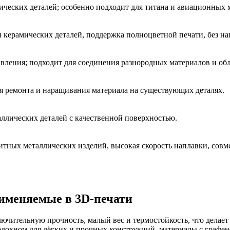
ческих деталей; особенно подходит для титана и авиационных 
 керамических деталей, поддержка полноцветной печати, без на
авления; подходит для соединения разнородных материалов и об
ля ремонта и наращивания материала на существующих деталях.
ллических деталей с качественной поверхностью.
итных металлических изделий, высокая скорость наплавки, совм
именяемые в 3D-печати
чительную прочность, малый вес и термостойкость, что делает
локном для лёгких и прочных конструкций, материалы с графе