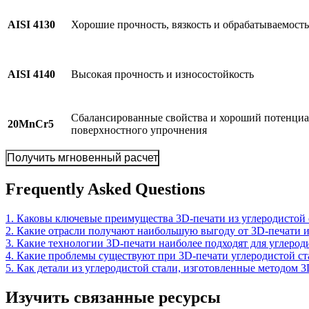
AISI 4130
Хорошие прочность, вязкость и обрабатываемость
AISI 4140
Высокая прочность и износостойкость
Сбалансированные свойства и хороший потенци
20MnCr5
поверхностного упрочнения
Получить мгновенный расчет
Frequently Asked Questions
1. Каковы ключевые преимущества 3D-печати из углеродистой 
2. Какие отрасли получают наибольшую выгоду от 3D-печати и
3. Какие технологии 3D-печати наиболее подходят для углерод
4. Какие проблемы существуют при 3D-печати углеродистой ст
5. Как детали из углеродистой стали, изготовленные методом 3
Изучить связанные ресурсы