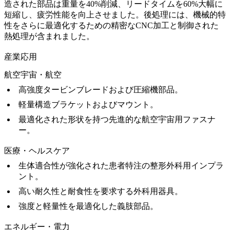
造された部品は重量を40%削減、リードタイムを60%大幅に
短縮し、疲労性能を向上させました。後処理には、機械的特
性をさらに最適化するための精密な
CNC加工
と制御された
熱処理
が含まれました。
産業応用
航空宇宙・航空
高強度タービンブレードおよび圧縮機部品。
軽量構造ブラケットおよびマウント。
最適化された形状を持つ先進的な航空宇宙用ファスナ
ー。
医療・ヘルスケア
生体適合性が強化された患者特注の整形外科用インプラ
ント。
高い耐久性と耐食性を要求する外科用器具。
強度と軽量性を最適化した義肢部品。
エネルギー・電力