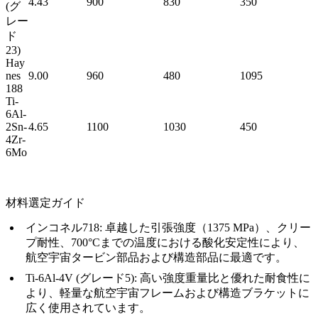
4.43
900
830
350
(グ
レー
ド
23)
Hay
nes
9.00
960
480
1095
188
Ti-
6Al-
2Sn-
4.65
1100
1030
450
4Zr-
6Mo
材料選定ガイド
インコネル718:
卓越した引張強度（1375 MPa）、クリー
プ耐性、700°Cまでの温度における酸化安定性により、
航空宇宙タービン部品および構造部品に最適です。
Ti-6Al-4V (グレード5):
高い強度重量比と優れた耐食性に
より、軽量な航空宇宙フレームおよび構造ブラケットに
広く使用されています。