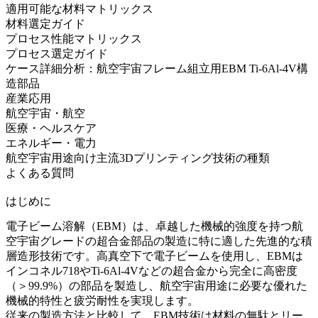
適用可能な材料マトリックス
材料選定ガイド
プロセス性能マトリックス
プロセス選定ガイド
ケース詳細分析：航空宇宙フレーム組立用EBM Ti-6Al-4V構
造部品
産業応用
航空宇宙・航空
医療・ヘルスケア
エネルギー・電力
航空宇宙用途向け主流3Dプリンティング技術の種類
よくある質問
はじめに
電子ビーム溶解（EBM）は、卓越した機械的強度を持つ航
空宇宙グレードの
超合金
部品の製造に特に適した先進的な積
層造形技術です。高真空下で電子ビームを使用し、EBMは
インコネル718
や
Ti-6Al-4V
などの超合金から完全に高密度
（＞99.9%）の部品を製造し、航空宇宙用途に必要な優れた
機械的特性と疲労耐性を実現します。
従来の製造方法と比較して、
EBM
技術は材料の無駄とリー