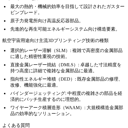
最大の熱的・機械的効率を目指して設計されたガスター
ビンブレード。
原子力発電所向け高温反応器部品。
先進的な再生可能エネルギーシステム向け構造要素。
航空宇宙用途向け主流3Dプリンティング技術の種類
選択的レーザー溶解（SLM）
:
複雑で高密度の金属部品
に適した精密性重視の技術。
直接金属レーザー焼結（DMLS）
:
卓越した寸法精度を
持つ高度に詳細で複雑な金属部品に最適。
指向性エネルギー堆積（DED）
:
既存金属部品の修理、
改修、機能強化に最適。
バインダージェッティング
:
中程度の複雑さの部品を経
済的にバッチ生産するのに理想的。
ワイヤーアーク積層造形（WAAM）
:
大規模構造金属部
品の効率的なソリューション。
よくある質問