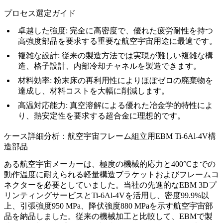
プロセス選定ガイド
卓越した強度:
完全に高密度で、優れた疲労耐性を持つ
高強度部品を要求する重要な航空宇宙用途に最適です。
複雑な設計:
従来の製造方法では実現が難しい複雑な構
造、格子設計、内部冷却チャネルを製造できます。
材料効率:
粉末床の再利用性によりほぼゼロの廃棄物を
達成し、材料コストを大幅に削減します。
高温対応能力:
真空溶解による優れた冶金学的特性によ
り、熱安定性を要求する超合金に理想的です。
ケース詳細分析：航空宇宙フレーム組立用EBM Ti-6Al-4V構
造部品
ある航空宇宙メーカーは、極度の機械的応力と400°Cまでの
動作温度に耐えられる軽量構造ブラケットおよびフレームコ
ネクターを必要としていました。当社の先進的な
EBM 3Dプ
リンティングサービス
とTi-6Al-4Vを活用し、密度99.9%以
上、引張強度950 MPa、降伏強度880 MPaを示す航空宇宙部
品を納品しました。従来の機械加工と比較して、EBMで製