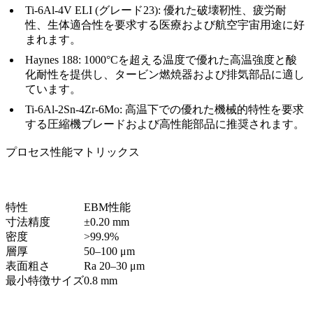
Ti-6Al-4V ELI (グレード23):
優れた破壊靭性、疲労耐
性、生体適合性を要求する医療および航空宇宙用途に好
まれます。
Haynes 188:
1000°Cを超える温度で優れた高温強度と酸
化耐性を提供し、タービン燃焼器および排気部品に適し
ています。
Ti-6Al-2Sn-4Zr-6Mo:
高温下での優れた機械的特性を要求
する圧縮機ブレードおよび高性能部品に推奨されます。
プロセス性能マトリックス
特性
EBM性能
寸法精度
±0.20 mm
密度
>99.9%
層厚
50–100 μm
表面粗さ
Ra 20–30 μm
最小特徴サイズ
0.8 mm