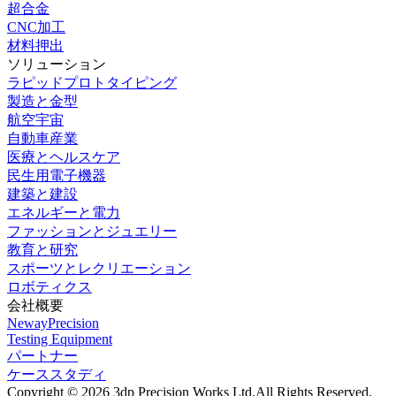
超合金
CNC加工
材料押出
ソリューション
ラピッドプロトタイピング
製造と金型
航空宇宙
自動車産業
医療とヘルスケア
民生用電子機器
建築と建設
エネルギーと電力
ファッションとジュエリー
教育と研究
スポーツとレクリエーション
ロボティクス
会社概要
NewayPrecision
Testing Equipment
パートナー
ケーススタディ
Copyright © 2026 3dp Precision Works Ltd.
All Rights Reserved.