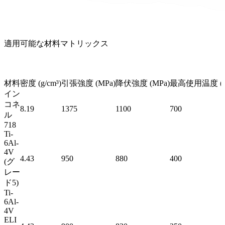
適用可能な材料マトリックス
材料
密度 (g/cm³)
引張強度 (MPa)
降伏強度 (MPa)
最高使用温度 (°
イン
コネ
8.19
1375
1100
700
ル
718
Ti-
6Al-
4V
4.43
950
880
400
(グ
レー
ド5)
Ti-
6Al-
4V
ELI