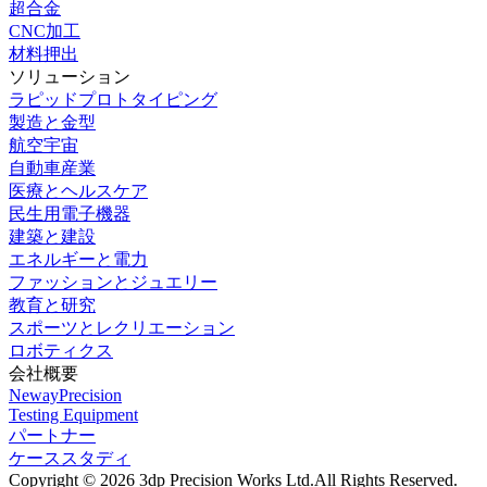
超合金
CNC加工
材料押出
ソリューション
ラピッドプロトタイピング
製造と金型
航空宇宙
自動車産業
医療とヘルスケア
民生用電子機器
建築と建設
エネルギーと電力
ファッションとジュエリー
教育と研究
スポーツとレクリエーション
ロボティクス
会社概要
NewayPrecision
Testing Equipment
パートナー
ケーススタディ
Copyright © 2026 3dp Precision Works Ltd.
All Rights Reserved.