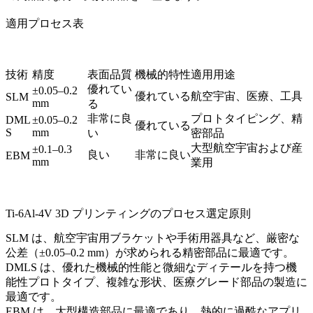
適用プロセス表
技術
精度
表面品質
機械的特性
適用用途
優れてい
±0.05–0.2
優れている
航空宇宙、医療、工具
SLM
mm
る
非常に良
プロトタイピング、精
DML
±0.05–0.2
優れている
S
mm
い
密部品
大型航空宇宙および産
±0.1–0.3
良い
非常に良い
EBM
mm
業用
Ti-6Al-4V 3D プリンティングのプロセス選定原則
SLM
は、航空宇宙用ブラケットや手術用器具など、厳密な
公差（±0.05–0.2 mm）が求められる精密部品に最適です。
DMLS
は、優れた機械的性能と微細なディテールを持つ機
能性プロトタイプ、複雑な形状、医療グレード部品の製造に
最適です。
EBM
は、大型構造部品に最適であり、熱的に過酷なアプリ