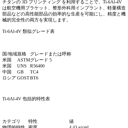
チタンの 3D プリンティング
を利用することで、Ti-6Al-4V
は航空機用ブラケット、整形外科用インプラント、軽量構造
部品などの高性能部品の効率的な生産を可能にし、精度と機
械的完全性の両方を実現します。
Ti-6Al-4V 類似グレード表
国/地域
規格
グレードまたは呼称
米国
ASTM
グレード 5
米国
UNS
R56400
中国
GB
TC4
ロシア
GOST
BT6
Ti-6Al-4V 包括的特性表
カテゴリ
特性
値
物理的特性
密度
4.43 g/cm³