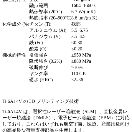
融点範囲
1604–1660°C
熱伝導率 (20°C)
6.7 W/(m·K)
熱膨張率 (20–500°C)
8.6 µm/(m·K)
化学成分 (%)
チタン (Ti)
残部
アルミニウム (Al)
5.5–6.75
バナジウム (V)
3.5–4.5
鉄 (Fe)
≤0.30
酸素 (O)
≤0.20
機械的特性
引張強さ
≥950 MPa
降伏強さ (0.2%)
≥880 MPa
破断伸び
≥10%
ヤング率
110 GPa
硬さ (HRC)
32–36
Ti-6Al-4V の 3D プリンティング技術
Ti-6Al-4V は、選択性レーザー溶融法（SLM）、直接金属レ
ーザー焼結法（DMLS）、電子ビーム溶融法（EBM）に対応
しており、これらはいずれも航空宇宙、医療、産業用途向け
の高品质な荷重支持部品を生産します。