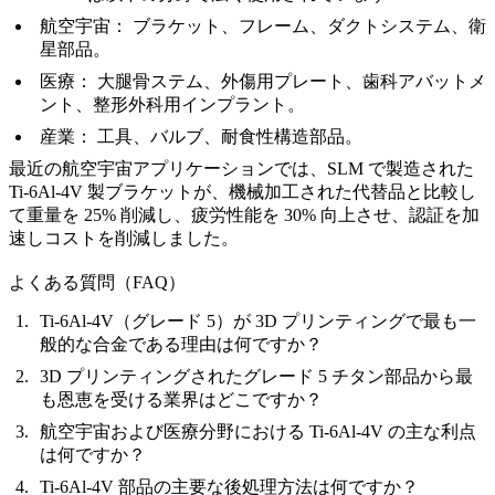
航空宇宙：
ブラケット、フレーム、ダクトシステム、衛
星部品。
医療：
大腿骨ステム、外傷用プレート、歯科アバットメ
ント、整形外科用インプラント。
産業：
工具、バルブ、耐食性構造部品。
最近の航空宇宙アプリケーションでは、SLM で製造された
Ti-6Al-4V 製ブラケットが、機械加工された代替品と比較し
て重量を 25% 削減し、疲労性能を 30% 向上させ、認証を加
速しコストを削減しました。
よくある質問（FAQ）
Ti-6Al-4V（グレード 5）が 3D プリンティングで最も一
般的な合金である理由は何ですか？
3D プリンティングされたグレード 5 チタン部品から最
も恩恵を受ける業界はどこですか？
航空宇宙および医療分野における Ti-6Al-4V の主な利点
は何ですか？
Ti-6Al-4V 部品の主要な後処理方法は何ですか？