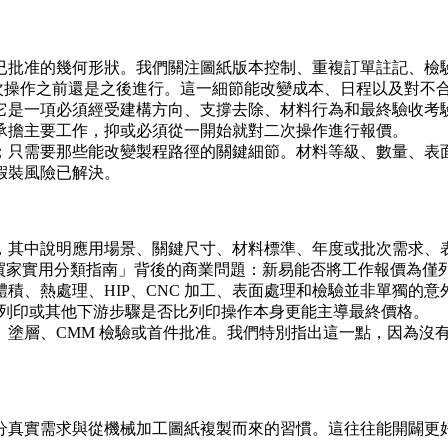
已批准的幾何形狀。我們關注圖紙版本控制、重複訂單註記、檢
次操作之前還是之後進行。這一細節能改變成本、日程以及對不
它是一項必須經受建構方向、支撐去除、材料行為和最終驗收考
承擔主要工作，抑或必須從一開始就對二次操作進行報價。
需要那些能改變製程路徑的關鍵細節。材料等級、數量、表面 f
假裝風險已解決。
，其中說明應用場景、關鍵尺寸、材料標準、年度或批次需求、
BM：買家實用分類指南」背後的商業問題：新易能否將工作報價為
處理、HIP、CNC 加工、表面處理和檢驗並非單獨的意外項目；它
 列印
或其他下游步驟是否比列印操作本身更能主導最終價格。
、塗層、CMM 檢驗或首件批准。我們特別指出這一點，因為沒
分真實需求與從機械加工圖紙複製而來的習慣。這往往能開闢更