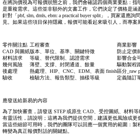
在將詢價視為可報價狀態之前，我們會確認四個商業要點：指
是重複需求。這些並非額外的文書工作，它們決定了價格是涵
針對「pbf, slm, dmls, ebm: a practical buy
見。如果這些項目保持隱藏，報價可能看起來吸引人，而專案
零件關注點
工程審查
商業影響
CAD 與圖紙
版本、單位、基準、關鍵特徵
防止定價
材料請求
等級、替代限制、認證需求
影響合金
幾何風險
薄壁、支撐、封閉通道、餘量
驅動製程
後處理
熱處理、HIP、CNC、EDM、表面 finish
區分_raw
驗收
檢驗方法、報告類型、抽樣等級
定義隨訂
應發送給新易的內容
為了加快審查，請發送 STEP 或原生 CAD、受控圖紙、
有靈活性，請說明；這將為我們提供空間，建議更低風險或更
當這些細節可用時，我們的團隊可以回應一個實用的範圍：製程路徑、後處理順序、
轉變為真正報價對話的關鍵點。