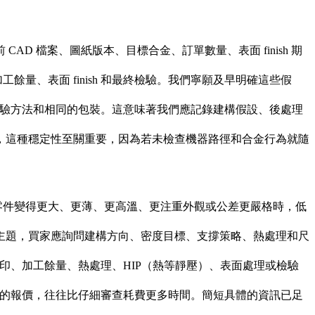
 檔案、圖紙版本、目標合金、訂單數量、表面 finish 期
餘量、表面 finish 和最終檢驗。我們寧願及早明確這些假
的檢驗方法和相同的包裝。這意味著我們應記錄建構假設、後處理
，這種穩定性至關重要，因為若未檢查機器路徑和合金行為就隨
零件變得更大、更薄、更高溫、更注重外觀或公差更嚴格時，低
主題，買家應詢問建構方向、密度目標、支撐策略、熱處理和尺
列印
、加工餘量、熱處理、HIP（熱等靜壓）、表面處理或檢驗
產生的報價，往往比仔細審查耗費更多時間。簡短具體的資訊已足