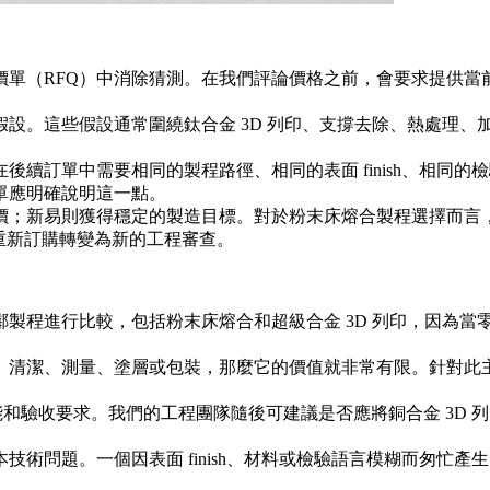
RFQ）中消除猜測。在我們評論價格之前，會要求提供當前 CAD
假設。這些假設通常圍繞
鈦合金 3D 列印
、支撐去除、熱處理、加工
續訂單中需要相同的製程路徑、相同的表面 finish、相同
單應明確說明這一點。
價；新易則獲得穩定的製造目標。對於粉末床熔合製程選擇而言
單的重新訂購轉變為新的工程審查。
鄰製程進行比較，包括
粉末床熔合
和
超級合金 3D 列印
，因為當
、清潔、測量、塗層或包裝，那麼它的價值就非常有限。針對此
件功能和驗收要求。我們的工程團隊隨後可建議是否應將
銅合金 3D 
。
術問題。一個因表面 finish、材料或檢驗語言模糊而匆忙