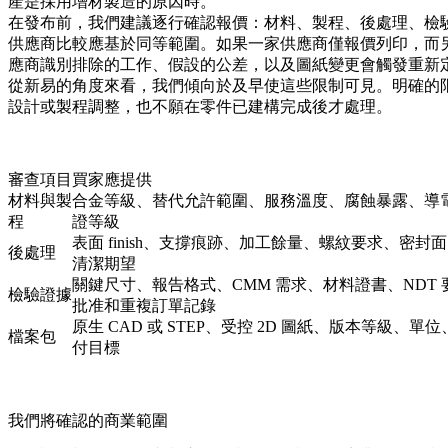
產是採用增材製造的原因時。
在發布前，我們建議逐行確認報價：材料、製程、後處理、檢
供應商比較應基於同等範圍。如果一家供應商僅報價列印，而
應商識別排除的工作、假設的公差，以及圖紙變更會觸發重新
從新易的角度來看，我們傾向於及早使這些限制可見。明確的
設計或製程調整，也不願在零件已建構完成後才處理。
審查項目
買家應提供
材料與製
合金等級、替代允許範圍、服務溫度、腐蝕暴露、導
程
證等級
表面 finish、支撐痕跡、加工餘量、螺紋要求、密封
後處理
清潔期望
關鍵尺寸、報告格式、CMM 需求、材料證書、NDT
檢驗證據
批准和重複訂單記錄
原生 CAD 或 STEP、受控 2D 圖紙、版本等級、單
檔案包
付目標
我們將確認的商業範圍