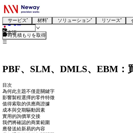
サービス
材料
ソリューション
リソース
日本語
即時見積もりを取得
PBF、SLM、DMLS、EBM
目次
為何此主題不僅是關鍵字
影響製程選擇的零件特徵
值得索取的供應商證據
成本與交期驅動因素
實用的詢價單交接
我們將確認的商業範圍
應發送給新易的內容