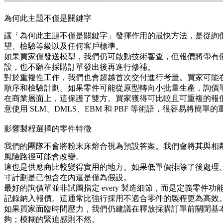
為何此主題不僅是關鍵字
讓「為何此主題不僅是關鍵字」發揮作用的最快方法，是從詢價單（
望、檢驗等級以及任何客戶標準。
如果買家僅發送模型，我們仍可啟動技術審查，但報價將帶有
設，也不願在採購訂單發出後再進行修補。
對於重複性工作，我們也會超越首次交付進行考量。買家可能在後
順序和檢驗計劃。如果零件可能從原型轉向小批量生產，詢價
在商業層面上，這保護了雙方。買家獲得可比較且可重複的報
意使用 SLM、DMLS、EBM 和 PBF 等術語，很容易將簡
影響製程選擇的零件特徵
我們的團隊不會將粉末床熔合視為預設答案。我們會將其與相
風險路徑可能會改變。
這也是供應商比較變得實用的地方。如果低單價排除了後處理
寸計劃是已包含在內還是僅為假設。
最好的詢價單並非試圖指定 every 製造細節，而是定義零
記錄納入報價。這通常比強行採用不適合零件的製程更為高效
如果買家面臨時間壓力，我們仍建議在釋放採購訂單前關閉基本技
夠；模糊的緊迫感則不然。