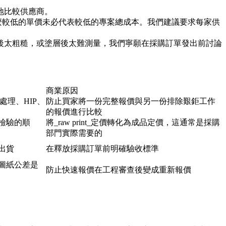
地比較供應商。
麼較低的單價未必代表較低的專案總成本。我們建議要求每家供
後太粗糙，或塗層後太難測量，我們寧願在採購訂單發出前討論
商業原因
處理、HIP、
防止買家將一份完整報價與另一份排除艱鉅工作
的報價進行比較
和檢驗的順
將_raw print_定價轉化為成品定價，這通常是採購
部門實際需要的
出貨
在釋放採購訂單前明確驗收標準
圖紙公差是
防止快速報價在工程審查後變成重新報價