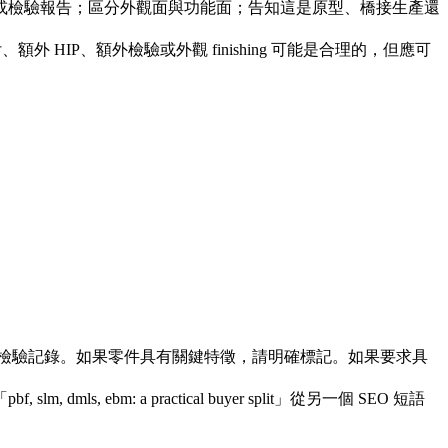
或檢驗報告；區分外觀面與功能面；告知這是原型、橋接生產還
快交付、額外 HIP、額外檢驗或外觀 finishing 可能是合理的，但應可
到的檢驗記錄。如果零件具有關鍵特徵，請明確標記。如果要求具
: a practical buyer split」從另一個 SEO 短語