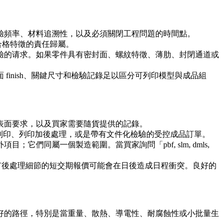
驗頻率、材料追溯性，以及必須關閉工程問題的時間點。
合格特徵的責任歸屬。
驗的请求。如果零件具有密封面、螺紋特徵、薄肋、封閉通道或
inish、關鍵尺寸和檢驗記錄足以區分可列印模型與成品組
表面要求，以及買家需要隨貨提供的記錄。
僅列印、列印加後處理，或是帶有文件化檢驗的受控成品訂單。
們同屬一個製造範圍。當買家詢問「pbf, slm, dmls,
有後處理細節的短交期報價可能會在日後造成日程衝突。良好的
好的路徑，特別是當重量、散熱、導電性、耐腐蝕性或小批量生