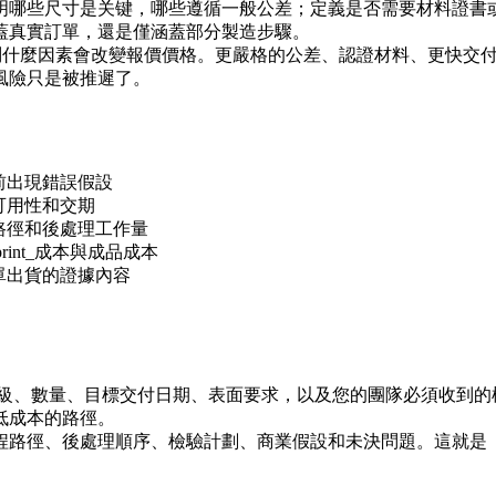
明哪些尺寸是关键，哪些遵循一般公差；定義是否需要材料證書
蓋真實訂單，還是僅涵蓋部分製造步驟。
er split」，買家還應詢問什麼因素會改變報價價格。更嚴格的公差、認證材料、更
風險只是被推遲了。
前出現錯誤假設
可用性和交期
路徑和後處理工作量
 print_成本與成品成本
單出貨的證據內容
材料等級、數量、目標交付日期、表面要求，以及您的團隊必須收
低成本的路徑。
檢驗計劃、商業假設和未決問題。這就是「pbf, slm, dmls, ebm