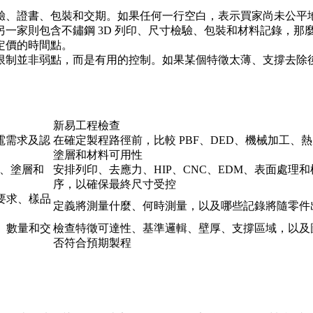
驗、證書、包裝和交期。如果任何一行空白，表示買家尚未公平
另一家則包含
不鏽鋼 3D 列印
、尺寸檢驗、包裝和材料記錄，那
定價的時間點。
限制並非弱點，而是有用的控制。如果某個特徵太薄、支撐去除
新易工程檢查
電需求及認
在確定製程路徑前，比較 PBF、DED、機械加工、熱
塗層和材料可用性
面、塗層和
安排列印、去應力、HIP、CNC、EDM、表面處理
序，以確保最終尺寸受控
 要求、樣品
定義將測量什麼、何時測量，以及哪些記錄將隨零件
位、數量和交
檢查特徵可達性、基準邏輯、壁厚、支撐區域，以及
否符合預期製程