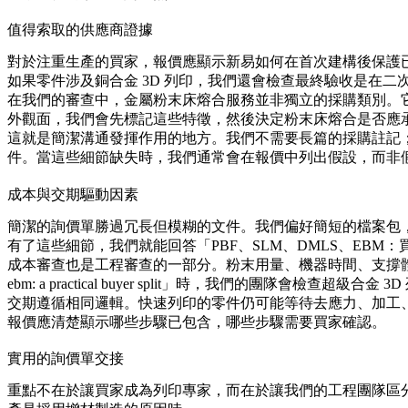
值得索取的供應商證據
對於注重生產的買家，報價應顯示新易如何在首次建構後保護
如果零件涉及
銅合金 3D 列印
，我們還會檢查最終驗收是在二
在我們的審查中，金屬粉末床熔合服務並非獨立的採購類別。
外觀面，我們會先標記這些特徵，然後決定
粉末床熔合
是否應
這就是簡潔溝通發揮作用的地方。我們不需要長篇的採購註記；只
件。當這些細節缺失時，我們通常會在報價中列出假設，而非
成本與交期驅動因素
簡潔的詢價單勝過冗長但模糊的文件。我們偏好簡短的檔案包
有了這些細節，我們就能回答「PBF、SLM、DMLS、E
成本審查也是工程審查的一部分。粉末用量、機器時間、支撐體積、熱
ebm: a practical buyer split」時，我們的團隊會檢查
超級合金 3D
交期遵循相同邏輯。快速列印的零件仍可能等待去應力、加工
報價應清楚顯示哪些步驟已包含，哪些步驟需要買家確認。
實用的詢價單交接
重點不在於讓買家成為列印專家，而在於讓我們的工程團隊區