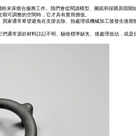
屬粉末床熔合服務
工作。我們會從閱讀模型、圖紙和採購原因開始。
交期可調整的空間時，它才具有實用價值。
。買家通常希望避免在支撐去除、熱處理或機械加工後發生後期
它們通常源於材料註記不明、驗收標準缺失、後處理低估，或是