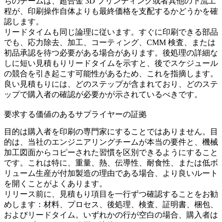
ちのチームは、
超合金 3D プリンティング
或者其他の下流工
程が、印刷操作自体よりも最終価格を支配するかどうかを確
認します。
リードタイムも同じ論理に従います。すぐに印刷できる部品
でも、応力除去、加工、コーティング、CMM 検査、または
初品承認を待つ必要がある場合があります。後処理の詳細な
しに短い見積もりリードタイムを示すと、後でスケジュール
の競合を引き起こす可能性があるため、これを指摘します。
良い見積もりには、どのステップが含まれており、どのステ
ップで購入者の確認が必要かが示されているべきです。
要求する価値のあるサプライヤーの証拠
目的は購入者を印刷の専門家にすることではありません。目
的は、当社のエンジニアリングチームが本当の要件と、機械
加工図面からコピーされた習慣を区別できるようにすること
です。これは特に、重量、熱、伝導性、耐食性、または低ボ
リューム生産が付加製造の理由である場合、より良いルート
を開くことがよくあります。
リリース前に、見積もり項目を一行ずつ確認することをお勧
めします：材料、プロセス、後処理、検査、証明書、梱包、
およびリードタイム。いずれかの行が空白の場合、購入者は