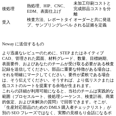
未加工印刷コストと
熱処理、HIP、CNC、
後処理
完成部品コストを分
EDM、表面仕上げ
離
検査方法、レポートタイ
オーダーと共に発送
受入
プ、サンプリングレベル
される証拠を定義
Neway に送信するもの
より迅速なレビューのために、STEP またはネイティブ
CAD、管理された図面、材料グレード、数量、目標納期、
表面要件、およびあなたのチームが受け取る必要がある検査
記録を送信してください。部品に重要な特徴がある場合は、
それを明確にマークしてください。要件が柔軟である場合
は、そう伝えてください。そうすれば、より低リスクまたは
低コストのルートを提案する余地が生まれます。
これらの詳細が利用可能になると、当社のチームは実践的な
範囲（プロセスルート、後処理シーケンス、検査計画、商業
的仮定、および未解決の質問）で回答できます。そこが、
「生産対応部品のための DMLS 購入者チェックリスト」が
別の SEO フレーズではなく、実際の見積もり会話になるポ