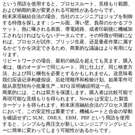
という用語を使用すると、プロセスルート、見積もり範囲、
および納期約束が変更される可能性があるからです。
粉末床溶融結合法
の場合、当社のエンジニアはジョブを制御
する特徴を探します：シール面、薄い壁、負荷のかかるブラ
ケット、熱に曝される表面、導電経路、或者印刷後に機械加
工されなければならないデータムです。その特徴が明確にな
れば、プロセスが試作、ブリッジ生産、还是量産作業に属す
るかどうかを決定できるため、商業的な議論はより有用にな
ります。
リピートワークの場合、最初の納品を超えても見ます。購入
者は、後のオーダーで同じルート、同じ仕上げ、同じ検査方
法、および同じ梱包を必要とするかもしれません。这意味着
我们应该记录构建假设、后处理顺序和检验计划。如果零件可
能从原型转向小批量生产，RFQ 应明确说明这一点。
商業的には、これは双方を保護します。購入者は比較可能で
再現可能な見積もりを得られます。Neway は安定した製造
ターゲットを得られます。粉末床溶融結合法のプロセス選択
において、この安定性は重要です。機械ルートと合金の挙動
を確認せずに SLM、DMLS、EBM、PBF という用語を使用
すると、シンプルな再注文が新しいエンジニアリングレビュ
ーに簡単に変わってしまう可能性があるからです。