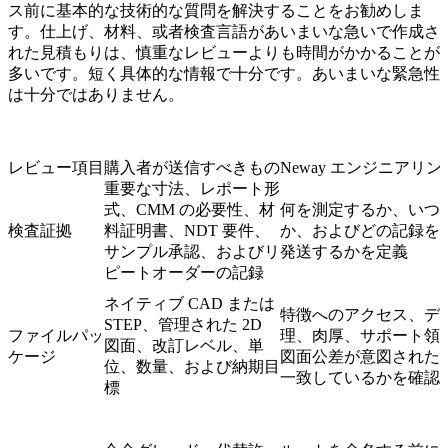
ス前に基本的な技術的な質問を解決することをお勧めしま
す。仕上げ、材料、或者検査言語があいまいな急いで作成さ
れた見積もりは、慎重なレビューよりも時間がかかることが
多いです。短く具体的な情報で十分です。あいまいな緊急性
は十分ではありません。
レビュー項目
購入者が送信すべきもの
Neway エンジニアリ
重要な寸法、レポート形
式、CMM の必要性、材
何を測定するか、いつ
検査証拠
料証明書、NDT 要件、
か、およびどの記録を
サンプル承認、およびリ
発送するかを定義
ピートオーダーの記録
ネイティブ CAD または
特徴へのアクセス、デ
STEP、管理された 2D
ファイルパッ
理、肉厚、サポート領
図面、改訂レベル、単
ケージ
図面公差が意図された
位、数量、および納期目
一致しているかを確認
標