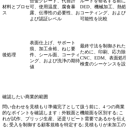
合金グレード、代替許
ルートを命名する前に、
材料とプロセ
可、使用温度、腐食暴
DED、機械加工、熱処理
ス
露、伝導性の必要性、お
コーティング、および
よび認証レベル
可能性を比較
表面仕上げ、サポート
最終寸法を制御された
痕、加工余裕、ねじ要
ために、印刷、応力除去
後処理
件、シール面、コーティ
CNC、EDM、表面処
ング、および洗浄の期待
検査のシーケンスを設
値
確認したい商業的範囲
問い合わせを見積もり準備完了として扱う前に、4 つの商業
的なポイントを確認します：外観面と機能面を区別する; こ
れが試作、ブリッジ生産、还是リピート需要であるかを伝え
る; 受入を制御する顧客規格を特定する; 見積もりが未加工の