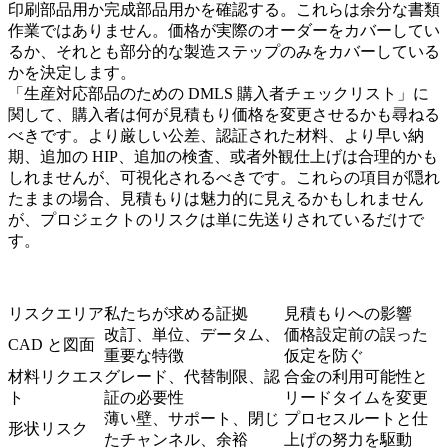
印刷部品用か完成部品用かを確認する。これらは余分な書類
作業ではありません。価格が実際のオーダーをカバーしてい
るか、それとも部分的な製造ステップのみをカバーしている
かを決定します。
「生産対応部品のための DMLS 購入者チェックリスト」に
関して、購入者は何が見積もり価格を変更させるかも尋ねる
べきです。より厳しい公差、認証された材料、より早い納
期、追加の HIP、追加の検査、或者外観仕上げは合理的かも
しれませんが、可視化されるべきです。これらの項目が隠れ
たままの場合、見積もりは魅力的に見えるかもしれません
が、プロジェクトのリスクは単に先送りされているだけで
す。
リスクエリア
私たちが求める証拠
見積もりへの影響
改訂、単位、データム、
価格設定前の誤った
CAD と図面
重要な特徴
仮定を防ぐ
材料リクエス
グレード、代替制限、認
合金の利用可能性と
ト
証の必要性
リードタイムを変更
薄い壁、サポート、閉じ
プロセスルートと仕
形状リスク
たチャンネル、余裕
上げの努力を駆動