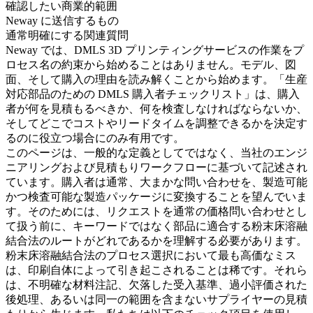
確認したい商業的範囲
Neway に送信するもの
通常明確にする関連質問
Neway では、
DMLS 3D プリンティングサービス
の作業をプ
ロセス名の約束から始めることはありません。モデル、図
面、そして購入の理由を読み解くことから始めます。「生産
対応部品のための DMLS 購入者チェックリスト」は、購入
者が何を見積もるべきか、何を検査しなければならないか、
そしてどこでコストやリードタイムを調整できるかを決定す
るのに役立つ場合にのみ有用です。
このページは、一般的な定義としてではなく、当社のエンジ
ニアリングおよび見積もりワークフローに基づいて記述され
ています。購入者は通常、大まかな問い合わせを、製造可能
かつ検査可能な製造パッケージに変換することを望んでいま
す。そのためには、リクエストを通常の価格問い合わせとし
て扱う前に、キーワードではなく部品に適合する粉末床溶融
結合法のルートがどれであるかを理解する必要があります。
粉末床溶融結合法のプロセス選択において最も高価なミス
は、印刷自体によって引き起こされることは稀です。それら
は、不明確な材料注記、欠落した受入基準、過小評価された
後処理、あるいは同一の範囲を含まないサプライヤーの見積