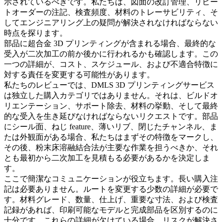
示されているべきです。私たちは、図面の改訂管理、リピー
トオーダーの注記、検査頻度、材料のトレーサビリティ、そ
してエンジニアリング上の疑問が解決されなければならない
時点を探ります。
部品に
超合金 3D プリンティング
が含まれる場合、最終的な
受入が二次加工の前か後かに行われるかも確認します。この
一つの詳細が、コスト、スケジュール、および不適合特徴に
対する責任を変更する可能性があります。
私たちのレビューでは、DMLS 3D プリンティングサービス
は独立した購入カテゴリではありません。それは、ビルドオ
リエンテーション、サポート除去、材料の挙動、そして最終
的な受入を生き延びなければならないリクエストです。部品
にシール面、ねじ feature、薄いリブ、閉じたチャンネル、ま
たは外観面がある場合、私たちはまずその特徴をマークし、
その後、
粉末床溶融結合法
が主要な作業を担うべきか、それ
とも最初から二次加工を見積もる必要があるかを決定しま
す。
ここで簡潔なコミュニケーションが役立ちます。長い購入注
記は必要ありません。ルートを変更する少数の詳細が必要で
す。材料グレード、数量、仕上げ、重要な寸法、および検査
記録があれば、印刷可能なモデルと完成部品を区別するのに
十分です。これらの詳細が欠けている場合、リスクが解決さ