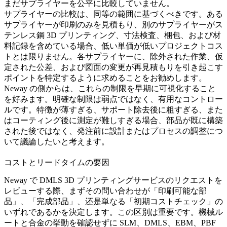
まだサプライヤーを公平に比較していません。
サプライヤーの比較は、同等の範囲に基づくべきです。ある
サプライヤーが印刷のみを見積もり、別のサプライヤーが
ス
テンレス鋼 3D プリンティング
、寸法検査、梱包、および材
料記録を含めている場合、低い単価が低いプロジェクトコス
トとは限りません。各サプライヤーに、除外された作業、仮
定された公差、および図面の変更が再見積もりを引き起こす
ポイントを特定するように求めることをお勧めします。
Neway の側からは、これらの制限を早期に可視化すること
を好みます。明確な制限は弱点ではなく、有用なコントロー
ルです。特徴が薄すぎる、サポート除去後に粗すぎる、また
はコーティング後に測定が難しすぎる場合、部品が既に構築
された後ではなく、発注前に設計またはプロセスの調整につ
いて議論したいと考えます。
コストとリードタイムの要因
Neway で DMLS 3D プリンティングサービスのリクエストを
レビューする際、まずその問い合わせが「印刷可能な部
品」、「完成部品」、还是単なる「初期コストチェック」の
いずれであるかを決定します。この区別は重要です。機械ル
ートと合金の挙動を確認せずに SLM、DMLS、EBM、PBF