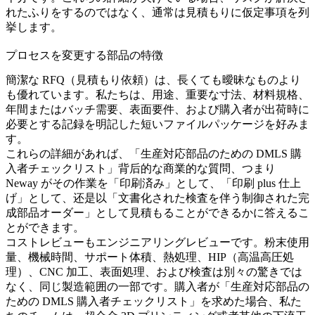
れたふりをするのではなく、通常は見積もりに仮定事項を列
挙します。
プロセスを変更する部品の特徴
簡潔な RFQ（見積もり依頼）は、長くても曖昧なものより
も優れています。私たちは、用途、重要な寸法、材料規格、
年間またはバッチ需要、表面要件、および購入者が出荷時に
必要とする記録を明記した短いファイルパッケージを好みま
す。
これらの詳細があれば、「生産対応部品のための DMLS 購
入者チェックリスト」背后的な商業的な質問、つまり
Neway がその作業を「印刷済み」として、「印刷 plus 仕上
げ」として、还是以「文書化された検査を伴う制御された完
成部品オーダー」として見積もることができるかに答えるこ
とができます。
コストレビューもエンジニアリングレビューです。粉末使用
量、機械時間、サポート体積、熱処理、HIP（高温高圧処
理）、CNC 加工、表面処理、および検査は別々の驚きでは
なく、同じ製造範囲の一部です。購入者が「生産対応部品の
ための DMLS 購入者チェックリスト」を求めた場合、私た