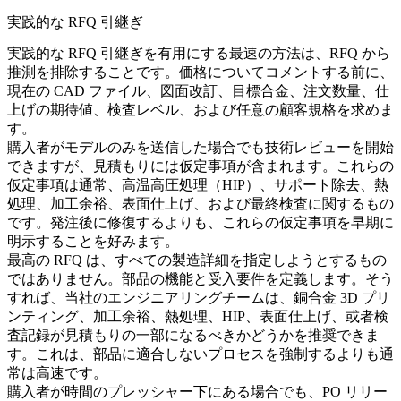
実践的な RFQ 引継ぎ
実践的な RFQ 引継ぎを有用にする最速の方法は、RFQ から
推測を排除することです。価格についてコメントする前に、
現在の CAD ファイル、図面改訂、目標合金、注文数量、仕
上げの期待値、検査レベル、および任意の顧客規格を求めま
す。
購入者がモデルのみを送信した場合でも技術レビューを開始
できますが、見積もりには仮定事項が含まれます。これらの
仮定事項は通常、
高温高圧処理（HIP）
、サポート除去、熱
処理、加工余裕、表面仕上げ、および最終検査に関するもの
です。発注後に修復するよりも、これらの仮定事項を早期に
明示することを好みます。
最高の RFQ は、すべての製造詳細を指定しようとするもの
ではありません。部品の機能と受入要件を定義します。そう
すれば、当社のエンジニアリングチームは、
銅合金 3D プリ
ンティング
、加工余裕、熱処理、HIP、表面仕上げ、或者検
査記録が見積もりの一部になるべきかどうかを推奨できま
す。これは、部品に適合しないプロセスを強制するよりも通
常は高速です。
購入者が時間のプレッシャー下にある場合でも、PO リリー