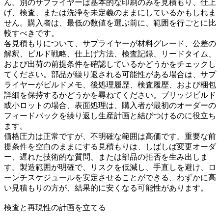
ん。別のサプライヤーは基本的な印刷のみを見積もり、仕上
げ、検査、または洗浄を未定義のままにしているかもしれま
せん。購入者は、最低の数値を選ぶ前に、範囲を行ごとに比
較すべきです。
各見積もりについて、サプライヤーが材料グレード、公差の
解釈、ビルド戦略、仕上げ方法、検査記録、リードタイム、
および出荷の前提条件を確認しているかどうかをチェックし
てください。部品が繰り返される可能性がある場合は、サプ
ライヤーがビルドメモ、後処理履歴、検査履歴、および梱包
詳細を保持するかどうかを尋ねてください。ブリッジビルド
或小ロットの場合、
表面処理
は、購入者が最初のオーダーの
フィードバックを繰り返し生産計画と結びつけるのに役立ち
ます。
価格圧力は正常ですが、不明確な範囲は高価です。重要な前
提条件を空白のままにする見積もりは、しばしば変更オーダ
ー、遅れた技術的な質問、または部品の拒否を生み出しま
す。製造範囲が明確で、リスクを低減し、手直しを避け、ロ
ーンチスケジュールを安定させることができる、わずかに高
い見積もりの方が、結果的に安くなる可能性があります。
検査と再現性の計画を立てる