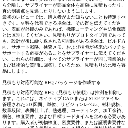
ら分離し、サプライヤーが部品全体を高額に見積もったり、
真の制御点を見逃したりしないようにします。
最初のレビューでは、購入者がまだ知らないことも特定すべ
きです。材料を代替できる場合は、その旨を伝えてくださ
い。表面が外観のみであれば、機能コーティングや防食保護
とは区別してください。見積もりがプロトタイプ用であって
も、設計が後に繰り返される可能性がある場合は、ビルド方
向、サポート戦略、検査メモ、および梱包が将来のバッチを
サポートする必要があることをサプライヤーに伝えてくださ
い。これらの詳細は、すべてのサプライヤーが同じ商業的お
よび技術的な質問に回答しているため、見積もりの比較を容
易にします。
見積もり対応可能な RFQ パッケージを作成する
見積もり対応可能な RFQ（見積もり依頼）は推測を排除し
ます。これには、ネイティブ CAD または STEP ファイル、
管理された 2D 図面、単位、リビジョンレベル、材料規格、
数量段階、表面仕上げ、熱処理、コーティング、加工余裕、
梱包、検査要件、および目標リードタイムを含める必要があ
ります。購入者が初物検査、密度要件、または証明書要件な