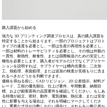
購入課題から始める
強力な 3D プリンティング調達プロセスは、真の購入課題を
特定することから始まります。一部のプロジェクトはプロト
タイプの速度を必要とし、一部は生産の再現性を必要とし、
一部は材料のトレーサビリティを必要とし、その他は外観の
一貫性、耐熱性、耐食性、または国際輸送のための安定した
梱包を必要とします。購入者がモデルだけでなくアプリケー
ションを説明すれば、サプライヤーは
槽内光重合
、二次加
工、熱処理、表面処理、または追加の検査が見積もりに含ま
れるべきかどうかを判断できます。
価格を尋ねる前に、CAD リビジョン、2D 公差指示、材料グ
レード、工程の優先順位、仕上げ要件、年間数量、納期目
標、および顧客固有の品質要件を確認してください。もしあ
る特徴が組立、密封、動作、電気接触、熱伝達、または安全
性に影響を与える場合は、それを明確にマークしてくださ
い。重要な寸法が少数しかない場合は、それらを一般公差か