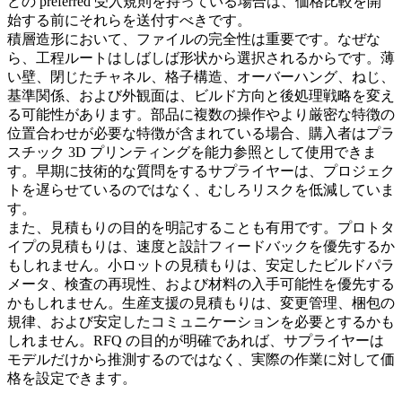
どの preferred 受入規則を持っている場合は、価格比較を開
始する前にそれらを送付すべきです。
積層造形において、ファイルの完全性は重要です。なぜな
ら、工程ルートはしばしば形状から選択されるからです。薄
い壁、閉じたチャネル、格子構造、オーバーハング、ねじ、
基準関係、および外観面は、ビルド方向と後処理戦略を変え
る可能性があります。部品に複数の操作やより厳密な特徴の
位置合わせが必要な特徴が含まれている場合、購入者は
プラ
スチック 3D プリンティング
を能力参照として使用できま
す。早期に技術的な質問をするサプライヤーは、プロジェク
トを遅らせているのではなく、むしろリスクを低減していま
す。
また、見積もりの目的を明記することも有用です。プロトタ
イプの見積もりは、速度と設計フィードバックを優先するか
もしれません。小ロットの見積もりは、安定したビルドパラ
メータ、検査の再現性、および材料の入手可能性を優先する
かもしれません。生産支援の見積もりは、変更管理、梱包の
規律、および安定したコミュニケーションを必要とするかも
しれません。RFQ の目的が明確であれば、サプライヤーは
モデルだけから推測するのではなく、実際の作業に対して価
格を設定できます。