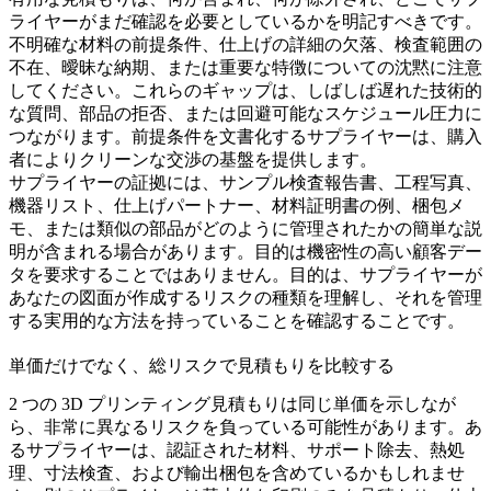
ライヤーがまだ確認を必要としているかを明記すべきです。
不明確な材料の前提条件、仕上げの詳細の欠落、検査範囲の
不在、曖昧な納期、または重要な特徴についての沈黙に注意
してください。これらのギャップは、しばしば遅れた技術的
な質問、部品の拒否、または回避可能なスケジュール圧力に
つながります。前提条件を文書化するサプライヤーは、購入
者によりクリーンな交渉の基盤を提供します。
サプライヤーの証拠には、サンプル検査報告書、工程写真、
機器リスト、仕上げパートナー、材料証明書の例、梱包メ
モ、または類似の部品がどのように管理されたかの簡単な説
明が含まれる場合があります。目的は機密性の高い顧客デー
タを要求することではありません。目的は、サプライヤーが
あなたの図面が作成するリスクの種類を理解し、それを管理
する実用的な方法を持っていることを確認することです。
単価だけでなく、総リスクで見積もりを比較する
2 つの 3D プリンティング見積もりは同じ単価を示しなが
ら、非常に異なるリスクを負っている可能性があります。あ
るサプライヤーは、認証された材料、サポート除去、熱処
理、寸法検査、および輸出梱包を含めているかもしれませ