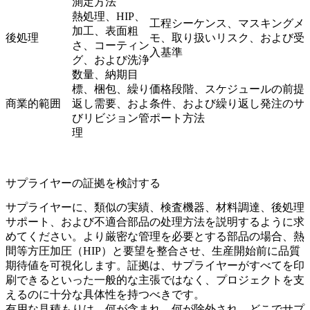
測定方法
熱処理、HIP、
工程シーケンス、マスキングメ
加工、表面粗
後処理
モ、取り扱いリスク、および受
さ、コーティン
入基準
グ、および洗浄
数量、納期目
標、梱包、繰り
価格段階、スケジュールの前提
商業的範囲
返し需要、およ
条件、および繰り返し発注のサ
びリビジョン管
ポート方法
理
サプライヤーの証拠を検討する
サプライヤーに、類似の実績、検査機器、材料調達、後処理
サポート、および不適合部品の处理方法を説明するように求
めてください。より厳密な管理を必要とする部品の場合、
熱
間等方圧加圧（HIP）
と要望を整合させ、生産開始前に品質
期待値を可視化します。証拠は、サプライヤーがすべてを印
刷できるといった一般的な主張ではなく、プロジェクトを支
えるのに十分な具体性を持つべきです。
有用な見積もりは、何が含まれ、何が除外され、どこでサプ