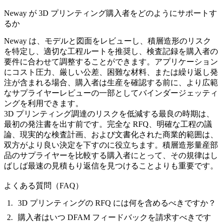
Neway が 3D プリンティング購入者をどのようにサポートす
るか
Neway は、モデルと図面をレビューし、積層造形のリスク
を特定し、適切な工程ルートを推奨し、検査記録を購入者の
要件に合わせて調整することができます。アプリケーション
にコスト圧力、厳しい公差、困難な材料、または繰り返し発
注が含まれる場合、購入者は生産を確認する前に、より広範
なサプライヤーレビューの一部として
バインダージェッティ
ング
を利用できます。
3D プリンティング調達のリスクを低減する最良の時期は、
最初の発注書を出す前です。完全な RFQ、明確な工程の議
論、現実的な検査計画、および文書化された商業的範囲は、
双方がより良い決定を下すのに役立ちます。積層造形量産部
品のサプライヤーを比較する購入者にとって、その規律はし
ばしば最速の見積もり返信を見つけることよりも重要です。
よくある質問（FAQ）
3D プリンティングの RFQ には何を含めるべきですか？
購入者はいつ DFAM フィードバックを請求すべきです