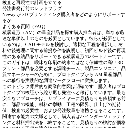
検査と再現性の計画を立てる
発注書発行前のレッドフラグ
Neway が 3D プリンティング購入者をどのようにサポートす
るか
よくある質問（FAQ）
積層造形（AM）の量産部品
を探す購入担当者は、単なる迅
速な単価以上のものを必要としています。彼らが必要として
いるのは、CAD モデルを検討し、適切な工程を選択し、材
料や後処理に関する前提条件を説明し、初回ビルド後の再現
性のある納品をサポートできる積層造形のパートナーです。
このガイドは、曖昧な印刷の約束ではなく信頼性の高い 3D
プリント部品を必要とする調達チーム、製品エンジニア、品
質マネージャーのために、プロトタイプから AM 量産部品
への移行を実践的な調達ワークフローに変換します。
このトピック背后的な商業的意図は明確です：購入者はプロ
トタイプの検証から繰り返し発注へと移行しています。最も
安全なアプローチは、サプライヤーに見積もりを依頼する前
に、部品の機能、材料の挙動、工程の限界、仕上げの期待
値、検査の必要性、および発注数量を連携させることです。
関連する能力の文脈として、購入者は
バインダージェッティ
ング
と
材料押出法
を比較することで、見積もりの検討が価格