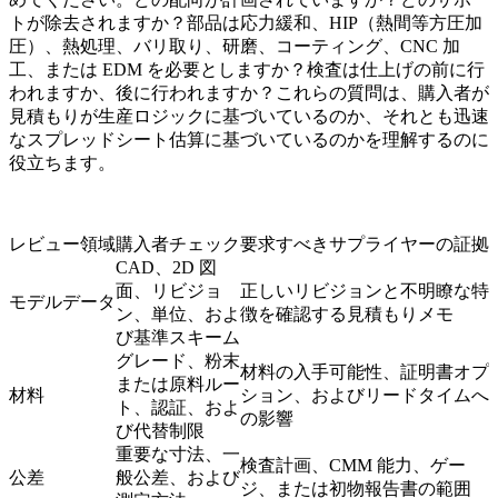
トが除去されますか？部品は応力緩和、HIP（熱間等方圧加
圧）、熱処理、バリ取り、研磨、コーティング、CNC 加
工、または EDM を必要としますか？検査は仕上げの前に行
われますか、後に行われますか？これらの質問は、購入者が
見積もりが生産ロジックに基づいているのか、それとも迅速
なスプレッドシート估算に基づいているのかを理解するのに
役立ちます。
レビュー領域
購入者チェック
要求すべきサプライヤーの証拠
CAD、2D 図
面、リビジョ
正しいリビジョンと不明瞭な特
モデルデータ
ン、単位、およ
徴を確認する見積もりメモ
び基準スキーム
グレード、粉末
材料の入手可能性、証明書オプ
または原料ルー
材料
ション、およびリードタイムへ
ト、認証、およ
の影響
び代替制限
重要な寸法、一
検査計画、CMM 能力、ゲー
公差
般公差、および
ジ、または初物報告書の範囲