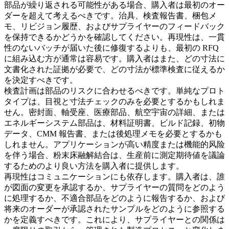
部品が繰り返される可能性がある場合、購入者は最初のオー
ダーを超えて考えるべきです。治具、検査報告書、梱包メ
モ、リビジョン履歴、およびサプライヤーのフィードバック
を保持できるかどうかを確認してください。再現性は、一貫
性のないバッチが届いた後に修復するよりも、最初の RFQ
に組み込む方が通常は容易です。購入者はまた、どの寸法に
文書化された証拠が必要で、どの寸法が標準検査に従えるか
を決定すべきです。
検査計画は部品のリスクに合わせるべきです。単純なプロト
タイプは、目視と寸法チェックのみを必要とするかもしれま
せん。密封面、軸受座、医療部品、航空宇宙の詳細、または
エネルギーシステム部品は、材料証明書、ビルド記録、初物
データ、CMM 報告書、または後処理メモを必要とするかも
しれません。アプリケーションが高い精度または機能的风险
を伴う場合、
粉末床融解結合
は、生産前に測定期待値を議論
するためのより良い方法を購入者に提供します。
再現性はコミュニケーションにも依存します。購入者は、誰
が図面の変更を承認するか、サプライヤーの質問をどのよう
に処理するか、不適合部品をどのように報告するか、および
将来のオーダーが承認されたサンプルをどのように参照する
かを定義すべきです。これにより、サプライヤーとの関係は