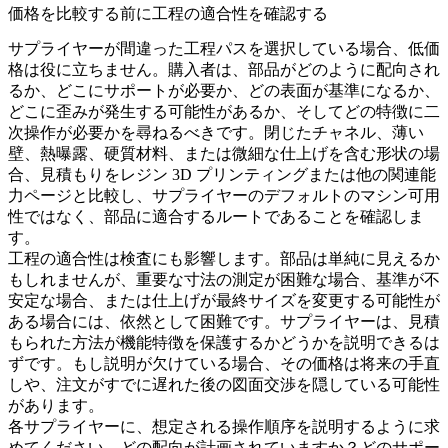
価格を比較する前に工程の適合性を確認する
サプライヤーが間違った工程パスを選択している場合、低価
格は役に立ちません。購入者は、部品がどのように配向され
るか、どこにサポートが必要か、どの表面が基準になるか、
どこに歪みが発生する可能性があるか、そしてどの特徴に二
次操作が必要かを尋ねるべきです。閉じたチャネル、薄い
壁、熱曝露、硬質材料、または微細な仕上げを含む形状の場
合、見積もりを
レジン 3D プリンティング
または他の関連能
力ページと比較し、サプライヤーのデフォルトのマシン可用
性ではなく、部品に適合するルートであることを確認しま
す。
工程の適合性は検査にも影響します。部品は単純に見えるか
もしれませんが、重要な寸法の測定が困難な場合、基準が不
安定な場合、または仕上げが最終サイズを変更する可能性が
ある場合には、依然として困難です。サプライヤーは、見積
もられた方法が機能特徴を保護するかどうかを説明できるは
ずです。もし説明が欠けている場合、その価格は将来の手直
しや、注文がすでに遅れた後の図面交渉を隠している可能性
があります。
各サプライヤーに、想定される操作順序を説明するように求
めてください。どの配向が計画されていますか？どのサポー