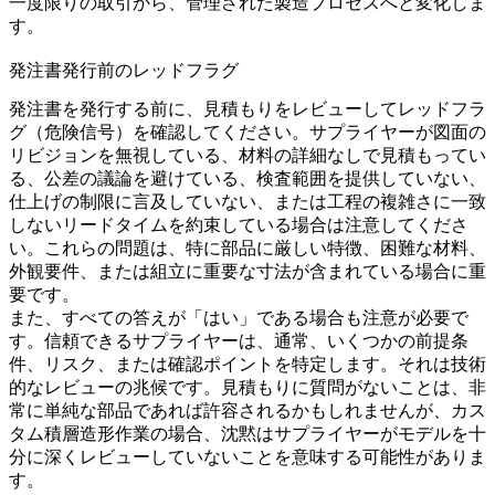
一度限りの取引から、管理された製造プロセスへと変化しま
す。
発注書発行前のレッドフラグ
発注書を発行する前に、見積もりをレビューしてレッドフラ
グ（危険信号）を確認してください。サプライヤーが図面の
リビジョンを無視している、材料の詳細なしで見積もってい
る、公差の議論を避けている、検査範囲を提供していない、
仕上げの制限に言及していない、または工程の複雑さに一致
しないリードタイムを約束している場合は注意してくださ
い。これらの問題は、特に部品に厳しい特徴、困難な材料、
外観要件、または組立に重要な寸法が含まれている場合に重
要です。
また、すべての答えが「はい」である場合も注意が必要で
す。信頼できるサプライヤーは、通常、いくつかの前提条
件、リスク、または確認ポイントを特定します。それは技術
的なレビューの兆候です。見積もりに質問がないことは、非
常に単純な部品であれば許容されるかもしれませんが、カス
タム積層造形作業の場合、沈黙はサプライヤーがモデルを十
分に深くレビューしていないことを意味する可能性がありま
す。