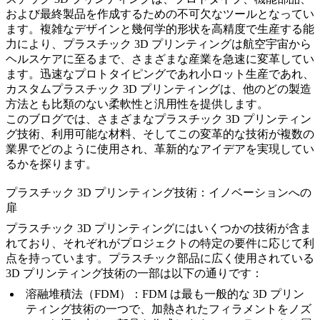
および最終製品を作成するための不可欠なツールとなってい
ます。複雑なデザインと幾何学的形状を高精度で生産する能
力により、プラスチック 3D プリンティングは
航空宇宙
から
ヘルスケア
に至るまで、さまざまな産業を急速に変革してい
ます。迅速なプロトタイピングであれ小ロット生産であれ、
カスタムプラスチック 3D プリンティングは、他のどの製造
方法とも比類のない柔軟性と汎用性を提供します。
このブログでは、さまざまなプラスチック 3D プリンティン
グ技術、利用可能な材料、そしてこの変革的な技術が複数の
業界でどのように使用され、革新的なアイデアを実現してい
るかを探ります。
プラスチック 3D プリンティング技術：イノベーションへの
扉
プラスチック 3D プリンティングにはいくつかの技術が含ま
れており、それぞれがプロジェクトの特定の要件に応じて利
点を持っています。プラスチック部品に広く使用されている
3D プリンティング技術の一部は以下の通りです：
溶融堆積法（FDM）
：FDM は最も一般的な 3D プリン
ティング技術の一つで、加熱されたフィラメントをノズ