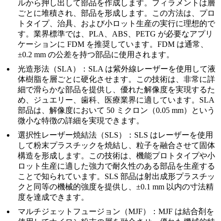
ルから押し出して部品を作成します。フィラメントは層
ごとに堆積され、部品を形成します。この方法は、プロ
トタイプ、治具、および小ロット生産の実行に理想的で
す。業界標準では、PLA、ABS、PETG が必要なアプリ
ケーションに FDM を推奨しています。FDM は通常、
±0.2 mm の公差を持つ部品に使用されます。
光造形法（SLA）
：SLA は紫外線レーザーを使用して液
体樹脂を層ごとに硬化させます。この技術は、非常に詳
細で滑らかな部品を提供し、優れた解像度を実現するた
め、ジュエリー、歯科、医療業界に適しています。SLA
部品は、解像度において 50 ミクロン（0.05 mm）という
微小な特徴の詳細を実現できます。
選択性レーザー焼結法（SLS）
：SLS はレーザーを使用
して粉末プラスチックを焼結し、粒子を融合させて固体
構造を形成します。この技術は、機能プロトタイプや小
ロット生産に適した強力で耐久性のある部品を生産する
ことで知られています。SLS 部品は射出成形プラスチッ
クと同等の機械的強度を提供し、±0.1 mm 以内の寸法精
度を達成できます。
マルチジェットフュージョン（MJF）
：MJF は結合剤を