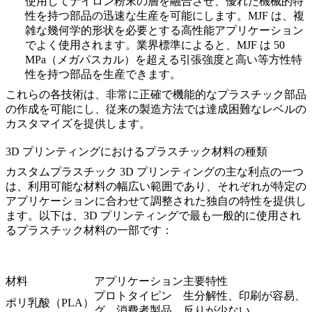
使用してナイロン粉末の層を融合させ、優れた機械的特
性を持つ部品の迅速な生産を可能にします。MJF は、複
雑な幾何学的形状を必要とする高性能アプリケーション
でよく使用されます。業界標準によると、MJF は 50
MPa（メガパスカル）を超える引張強度と高い等方性特
性を持つ部品を生産できます。
これらの各技術は、非常に正確で機能的なプラスチック部品
の作成を可能にし、従来の製造方法では達成困難なレベルの
カスタマイズを提供します。
3D プリンティングにおけるプラスチック材料の種類
カスタムプラスチック 3D プリンティングの主な利点の一つ
は、利用可能な材料の幅広い範囲であり、それぞれが特定の
アプリケーションに合わせて調整された独自の特性を提供し
ます。以下は、3D プリンティングで最も一般的に使用され
るプラスチック材料の一部です：
材料
アプリケーション
主要特性
プロトタイピン
生分解性、印刷が容易、
ポリ乳酸（PLA）
グ、消費者製品
反りが少ない