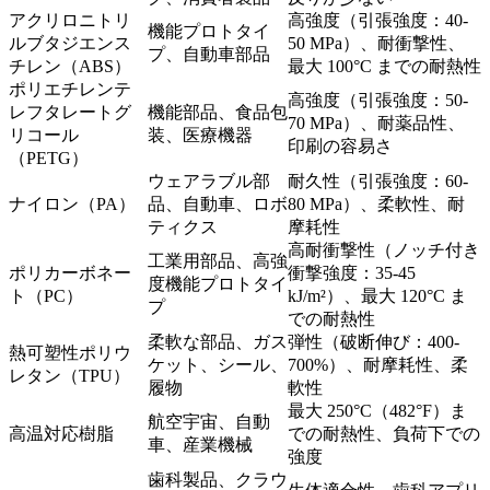
アクリロニトリ
高強度（引張強度：40-
機能プロトタイ
ルブタジエンス
50 MPa）、耐衝撃性、
プ、自動車部品
チレン（ABS）
最大 100°C までの耐熱性
ポリエチレンテ
高強度（引張強度：50-
レフタレートグ
機能部品、食品包
70 MPa）、耐薬品性、
リコール
装、医療機器
印刷の容易さ
（PETG）
ウェアラブル部
耐久性（引張強度：60-
ナイロン（PA）
品、自動車、ロボ
80 MPa）、柔軟性、耐
ティクス
摩耗性
高耐衝撃性（ノッチ付き
工業用部品、高強
ポリカーボネー
衝撃強度：35-45
度機能プロトタイ
ト（PC）
kJ/m²）、最大 120°C ま
プ
での耐熱性
柔軟な部品、ガス
弾性（破断伸び：400-
熱可塑性ポリウ
ケット、シール、
700%）、耐摩耗性、柔
レタン（TPU）
履物
軟性
最大 250°C（482°F）ま
航空宇宙、自動
高温対応樹脂
での耐熱性、負荷下での
車、産業機械
強度
歯科製品、クラウ