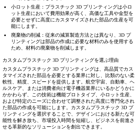
小ロット生産
：プラスチック 3D プリンティングは小ロ
ット生産において費用効果が高く、高価な工具や金型を
必要とせずに高度にカスタマイズされた部品の生産を可
能にします。
廃棄物の削減
：従来の減算製造方法とは異なり、3D プ
リンティングは部品の作成に必要な材料のみを使用する
ため、材料の廃棄物を削減します。
カスタムプラスチック 3D プリンティングを選ぶ理由
カスタムプラスチック 3D プリンティングは、高品質でカス
タマイズされた部品を必要とする業界に対し、比類のない柔
軟性、精度、スピードを提供します。航空宇宙、自動車、ヘ
ルスケア、または消費者向け電子機器業界にいるかどうかに
かかわらず、この技術は機能プロトタイプ、小ロット生産、
および特定のニーズに合わせて調整された高度に専門化され
た部品の作成を可能にします。カスタムプラスチック 3D プ
リンティングを選択することで、デザインにおける新たな可
能性を解き放ち、市場投入時間を短縮し、ビジネスを前進さ
せる革新的なソリューションを創出できます。