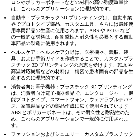
ロンやポリカーボネートなどの材料の高い強度重量比
は、これらのアプリケーションに理想的です。
自動車
：プラスチック 3D プリンティングは、自動車業
界でプロトタイプ部品、カスタム工具、さらには最終使
用車両部品の生産に使用されます。ABS や PETG など
の一般的な材料は、耐衝撃性と耐久性を必要とする自動
車部品の製造に使用されます。
ヘルスケア
：ヘルスケア分野は、医療機器、義肢、装
具、および手術ガイドを作成することで、カスタムプラ
スチック 3D プリンティングの恩恵を受けます。PLA や
高温対応樹脂などの材料は、精密で患者固有の部品を生
産するのに理想的です。
消費者向け電子機器
：プラスチック 3D プリンティング
は、消費者向け電子機器業界で、エンクロージャー、機
能プロトタイプ、スマートフォン、ウェアラブルデバイ
ス、家電製品などの部品作成に広く使用されています。
ABS とポリカーボネートは、その耐久性と耐熱性のた
め、これらのアプリケーションで一般的に使用されま
す。
ファッションおよびジュエリー
：カスタムプラスチック