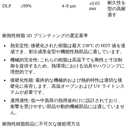
耐久性を
±0.05
DLP
≥99%
4–8 µm
mm
型の高耐
適す
耐熱性樹脂 3D プリンティングの選定基準
熱安定性:
後硬化された樹脂は最大 238°C の HDT 値を達
成でき、射出成形金型や機能性熱部品に適しています。
機械的完全性:
これらの樹脂は高温下でも剛性と寸法制
御を提供するため、熱環境における治具やハウジングに
理想的です。
後硬化性能:
最終的な機械的および熱的特性は適切な後
硬化に依存します。高温オーブンおよび UV ライトシス
テムが必要です。
適用適性:
低〜中負荷の熱用途向けに設計されており、
衝撃を受けやすい部品や動的機械部品には適していませ
ん。
耐熱性樹脂部品に不可欠な後処理方法