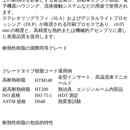
子機器ハウジング、流体接触システムなどの用途で使用され
ます。
ステレオリソグラフィ（SLA）
および
デジタルライトプロセ
ッシング（DLP）
が推奨される印刷プロセスであり、±0.05
mm の精度と、高精度な熱的または機械的アセンブリに適し
た表面品質を提供します。
耐熱性樹脂の国際同等グレード
グレードタイプ
樹脂コード
適用例
金型インサート、高温流体マニホ
高耐熱樹脂
HTM140
ールド
超高耐熱樹脂
HT200
熱治具、エンジンルーム内部品
ISO 規格
ISO 75-1
HDT 測定
ASTM 規格
D648
熱変形試験
耐熱性樹脂の包括的特性