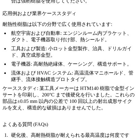
合は強靭樹脂を使用してください。
応用例および業界ケーススタディ
耐熱性樹脂は以下の分野で広く使用されています:
航空宇宙および自動車:
エンジンルーム内ブラケット、
ダクト、電子機器取り付け部、熱シールド。
工具および製造:
小ロット金型製作、治具、ドリルガイ
ド、真空成形金型。
電子機器:
高耐熱絶縁体、ケーシング、構造サポート。
流体および HVAC システム:
高温流体マニホールド、管
継手、流体接触構造プロトタイプ。
ケーススタディ:
某工具メーカーは HTM140 樹脂で金型イン
サートを印刷し、200°C まで後硬化を行いました。これらの
部品は±0.05 mm 以内の公差で 100 回以上の射出成形サイク
ルを支え、構造的な破損はありませんでした。
よくある質問 (FAQs)
硬化後、高耐熱樹脂が耐えられる最高温度は何度です