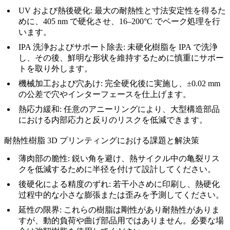
UV および熱後硬化
: 最大の耐熱性と寸法安定性を得るた
めに、405 nm で硬化させ、16–200°C でベーク処理を行
います。
IPA 洗浄およびサポート除去
: 未硬化樹脂を IPA で洗浄
し、その後、鮮明な形状を維持するために慎重にサポー
トを取り外します。
機械加工および穴あけ
: 完全硬化後に実施し、±0.02 mm
の公差で穴やインターフェースを仕上げます。
熱応力緩和
: 任意のアニーリングにより、大型構造部品
における内部応力と反りのリスクを低減できます。
耐熱性樹脂 3D プリンティングにおける課題と解決策
薄肉部の脆性:
鋭い角を避け、熱サイクル中の亀裂リス
クを低減するために半径を付けて設計してください。
後硬化による精度のずれ:
若干小さめに印刷し、熱硬化
过程中的な小さな膨張または歪みを予測してください。
延性の限界:
これらの樹脂は剛性があり耐熱性がありま
すが、動的負荷や曲げ部品用ではありません。必要な場