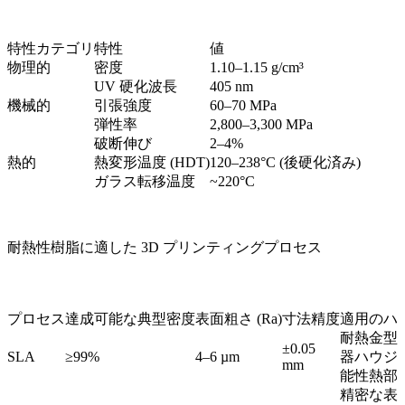
特性カテゴリ
特性
値
物理的
密度
1.10–1.15 g/cm³
UV 硬化波長
405 nm
機械的
引張強度
60–70 MPa
弾性率
2,800–3,300 MPa
破断伸び
2–4%
熱的
熱変形温度 (HDT)
120–238°C (後硬化済み)
ガラス転移温度
~220°C
耐熱性樹脂に適した 3D プリンティングプロセス
プロセス
達成可能な典型密度
表面粗さ (Ra)
寸法精度
適用のハ
耐熱金型
±0.05
SLA
≥99%
4–6 µm
器ハウジ
mm
能性熱部
精密な表