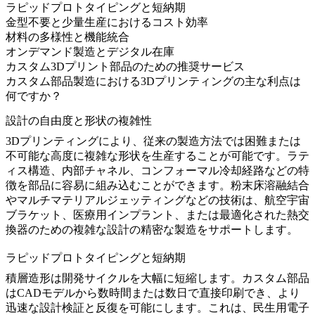
ラピッドプロトタイピングと短納期
金型不要と少量生産におけるコスト効率
材料の多様性と機能統合
オンデマンド製造とデジタル在庫
カスタム3Dプリント部品のための推奨サービス
カスタム部品製造における3Dプリンティングの主な利点は
何ですか？
設計の自由度と形状の複雑性
3Dプリンティングにより、従来の製造方法では困難または
不可能な高度に複雑な形状を生産することが可能です。ラテ
ィス構造、内部チャネル、コンフォーマル冷却経路などの特
徴を部品に容易に組み込むことができます。
粉末床溶融結合
や
マルチマテリアルジェッティング
などの技術は、航空宇宙
ブラケット、医療用インプラント、または最適化された熱交
換器のための複雑な設計の精密な製造をサポートします。
ラピッドプロトタイピングと短納期
積層造形は開発サイクルを大幅に短縮します。カスタム部品
はCADモデルから数時間または数日で直接印刷でき、より
迅速な設計検証と反復を可能にします。これは、民生用電子