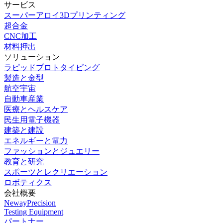
サービス
スーパーアロイ3Dプリンティング
超合金
CNC加工
材料押出
ソリューション
ラピッドプロトタイピング
製造と金型
航空宇宙
自動車産業
医療とヘルスケア
民生用電子機器
建築と建設
エネルギーと電力
ファッションとジュエリー
教育と研究
スポーツとレクリエーション
ロボティクス
会社概要
NewayPrecision
Testing Equipment
パートナー