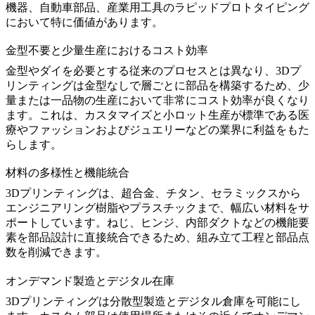
機器、自動車部品、産業用工具の
ラピッドプロトタイピング
において特に価値があります。
金型不要と少量生産におけるコスト効率
金型やダイを必要とする従来のプロセスとは異なり、3Dプ
リンティングは金型なしで層ごとに部品を構築するため、少
量または一品物の生産において非常にコスト効率が良くなり
ます。これは、カスタマイズと小ロット生産が標準である
医
療
や
ファッションおよびジュエリー
などの業界に利益をもた
らします。
材料の多様性と機能統合
3Dプリンティングは、
超合金
、
チタン
、
セラミックス
から
エンジニアリング樹脂
や
プラスチック
まで、幅広い材料をサ
ポートしています。ねじ、ヒンジ、内部ダクトなどの機能要
素を部品設計に直接統合できるため、組み立て工程と部品点
数を削減できます。
オンデマンド製造とデジタル在庫
3Dプリンティングは分散型製造とデジタル倉庫を可能にし