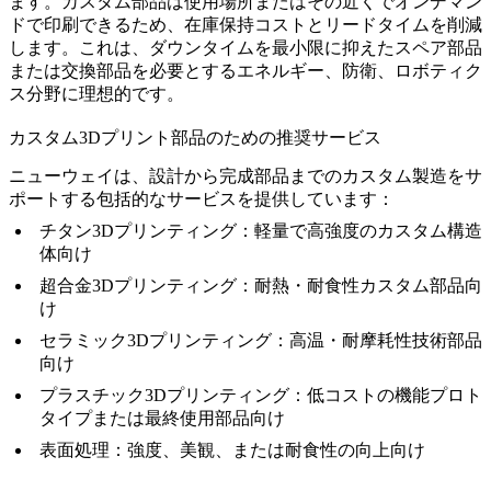
ます。カスタム部品は使用場所またはその近くでオンデマン
ドで印刷できるため、在庫保持コストとリードタイムを削減
します。これは、ダウンタイムを最小限に抑えたスペア部品
または交換部品を必要とする
エネルギー
、
防衛
、
ロボティク
ス
分野に理想的です。
カスタム3Dプリント部品のための推奨サービス
ニューウェイは、設計から完成部品までのカスタム製造をサ
ポートする包括的なサービスを提供しています：
チタン3Dプリンティング
：軽量で高強度のカスタム構造
体向け
超合金3Dプリンティング
：耐熱・耐食性カスタム部品向
け
セラミック3Dプリンティング
：高温・耐摩耗性技術部品
向け
プラスチック3Dプリンティング
：低コストの機能プロト
タイプまたは最終使用部品向け
表面処理
：強度、美観、または耐食性の向上向け