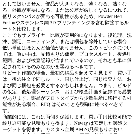
として扱いません。部品が大きくなる、薄くなる、熱くな
る、外観が重要になる、または公差が厳しくなるにつれて、
低リスクのパスが変わる可能性があるため、
Powder Bed
Fusion
や
ステンレス鋼 3D プリンティング
を含む隣接するル
ートと比較します。
ここでもサプライヤー比較が実用的になります。後処理、洗
浄、測定、コーティング、または梱包を除外している場合、
低い単価はほとんど価値がありません。このトピックについ
ては、買い手は、見積もりの仮定、プロセスルート、後処理
範囲、および検査記録が含まれているのか、それとも単に仮
定されているのみなのかを尋ねるべきです。
リピート作業の場合、最初の納品を超えても見ます。買い手
は、後の注文で同じルート、同じ仕上げ、同じ検査方法、お
よび同じ梱包を必要とするかもしれません。つまり、ビルド
の仮定、後処理シーケンス、および検査計画を記録する必要
があります。部品がプロトタイプから少量生産に移行する可
能性がある場合、RFQ はそのことを明確に述べるべきで
す。
商業的には、これは両側を保護します。買い手は比較可能で
繰り返可能な見積もりを得ます。Neway は安定した製造タ
ーゲットを得ます。カスタム金属 AM の見積もりにおい