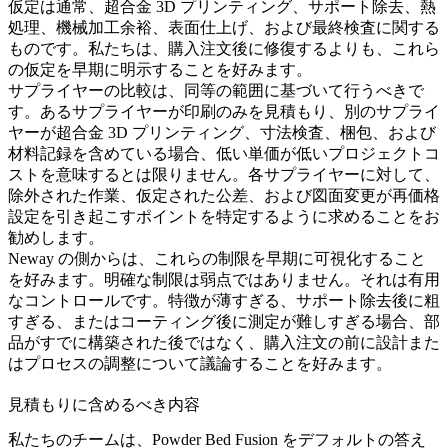
仮定は通常、
超合金 3D プリンティング
、サポート除去、熱
処理、機械加工余裕、表面仕上げ、および最終検査に関する
ものです。私たちは、購入注文後に修復するよりも、これら
の仮定を早期に明示することを好みます。
サプライヤーの比較は、同等の範囲に基づいて行うべきで
す。あるサプライヤーが印刷のみを見積もり、別のサプライ
ヤーが
超合金 3D プリンティング
、寸法検査、梱包、および
材料記録を含めている場合、低い単価が低いプロジェクトコ
ストを意味するとは限りません。各サプライヤーに対して、
除外された作業、仮定された公差、および図面変更が再価格
設定を引き起こすポイントを特定するように求めることをお
勧めします。
Neway の側からは、これらの制限を早期に可視化すること
を好みます。明確な制限は弱点ではありません。それは有用
なコントロールです。特徴が薄すぎる、サポート除去後に粗
すぎる、またはコーティング後に測定が難しすぎる場合、部
品がすでに構築された後ではなく、購入注文の前に設計また
はプロセスの調整について議論することを好みます。
見積もりに含めるべき内容
私たちのチームは、Powder Bed Fusion をデフォルトの答え