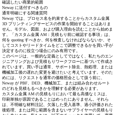
確認したい商業的範囲
Neway に送付すべきもの
通常明確にする関連質問
Neway では、プロセス名を約束することから
カスタム金属
3D プリンティングサービス
の作業を開始することはありま
せん。モデル、図面、および購入理由を読むことから始めま
す。「カスタム金属 AM：見積もり前に確認する事項」は、
何を quoting すべきか、何を検査しなければならないか、そ
してコストやリードタイムをどこで調整できるかを買い手が
決定するのに役立つ場合にのみ有用です。
このページは、一般的な定義としてではなく、私たちのエン
ジニアリングおよび見積もりワークフローに基づいて作成さ
れています。買い手は通常、サポート除去、熱処理、または
機械加工後の遅れた変更を避けたいと考えています。そのた
めには、リクエストを通常の価格照会として扱う前に、
Neway が PBF、DED、機械加工、または組み合わせルート
のどれを見積もるべきかを理解する必要があります。
カスタム金属 AM の見積もりにおいて最も高価なミスは、
印刷単独が原因であることはめったにありません。それら
は、不明確な材料注記、欠落した受入基準、過小評価された
後処理、または同じ範囲を含まないサプライヤーの見積もり