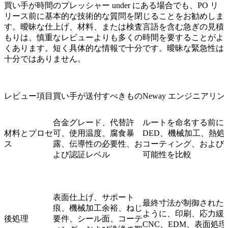
買い手が時間のプレッシャー under にある場合でも、PO リ
リース前に基本的な技術的な質問を閉じることをお勧めしま
す。曖昧な仕上げ、材料、または検査言語を含む急ぎの見積
もりは、慎重なレビューよりも多くの時間を要することがよ
くあります。短く具体的な情報で十分です。曖昧な緊急性は
十分ではありません。
レビュー項目
買い手が送付すべきもの
Neway エンジニアリ
合金グレード、代替許
ルートを命名する前に、
材料とプロセ
可、使用温度、腐食暴
DED、機械加工、熱処理
ス
露、伝導性の必要性、お
コーティング、および
よび認証レベル
可能性を比較
表面仕上げ、サポート
最終寸法が制御された
痕、機械加工余裕、ねじ
ように、印刷、応力緩和
後処理
要件、シール面、コーテ
CNC、EDM、表面処