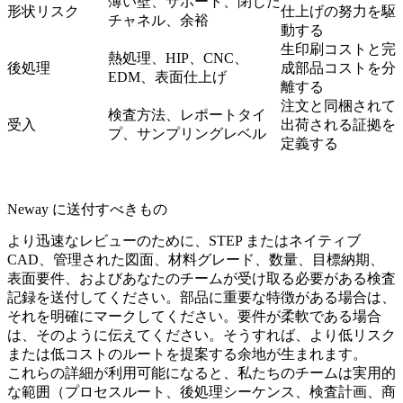
薄い壁、サポート、閉じた
形状リスク
仕上げの努力を駆
チャネル、余裕
動する
生印刷コストと完
熱処理、HIP、CNC、
後処理
成部品コストを分
EDM、表面仕上げ
離する
注文と同梱されて
検査方法、レポートタイ
受入
出荷される証拠を
プ、サンプリングレベル
定義する
Neway に送付すべきもの
より迅速なレビューのために、STEP またはネイティブ
CAD、管理された図面、材料グレード、数量、目標納期、
表面要件、およびあなたのチームが受け取る必要がある検査
記録を送付してください。部品に重要な特徴がある場合は、
それを明確にマークしてください。要件が柔軟である場合
は、そのように伝えてください。そうすれば、より低リスク
または低コストのルートを提案する余地が生まれます。
これらの詳細が利用可能になると、私たちのチームは実用的
な範囲（プロセスルート、後処理シーケンス、検査計画、商