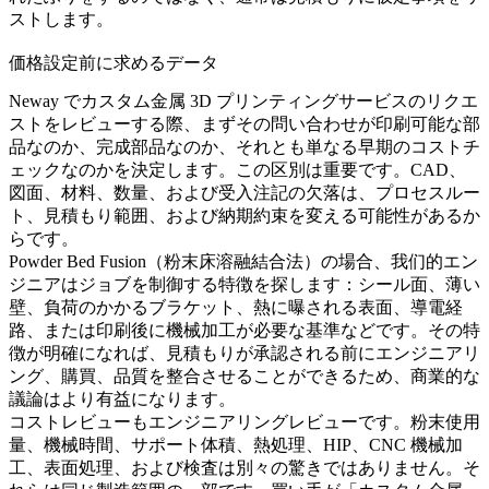
ストします。
価格設定前に求めるデータ
Neway でカスタム金属 3D プリンティングサービスのリクエ
ストをレビューする際、まずその問い合わせが印刷可能な部
品なのか、完成部品なのか、それとも単なる早期のコストチ
ェックなのかを決定します。この区別は重要です。CAD、
図面、材料、数量、および受入注記の欠落は、プロセスルー
ト、見積もり範囲、および納期約束を変える可能性があるか
らです。
Powder Bed Fusion（粉末床溶融結合法）
の場合、我们的エン
ジニアはジョブを制御する特徴を探します：シール面、薄い
壁、負荷のかかるブラケット、熱に曝される表面、導電経
路、または印刷後に機械加工が必要な基準などです。その特
徴が明確になれば、見積もりが承認される前にエンジニアリ
ング、購買、品質を整合させることができるため、商業的な
議論はより有益になります。
コストレビューもエンジニアリングレビューです。粉末使用
量、機械時間、サポート体積、熱処理、HIP、CNC 機械加
工、表面処理、および検査は別々の驚きではありません。そ