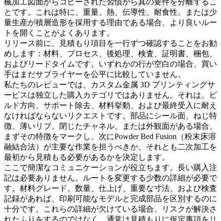
械加工図面からコピーされた習慣から真の要件を分離するこ
とです。これは特に、重量、熱、伝導性、耐食性、または少
量生産が積層造形を採用する理由である場合、より良いルー
トを開くことがよくあります。
リリース前に、見積もり項目を一行ずつ確認することをお勧
めします：材料、プロセス、後処理、検査、証明書、梱包、
およびリードタイムです。いずれかの行が空白の場合、買い
手はまだサプライヤーを公平に比較していません。
私たちのレビューでは、カスタム金属 3D プリンティングサ
ービスは独立した購入カテゴリではありません。それは、ビ
ルド方向、サポート除去、材料挙動、および最終受入に耐え
なければならないリクエストです。部品にシール面、ねじ特
徴、薄いリブ、閉じたチャネル、または外観面がある場合、
まずその特徴をマークし、次に
Powder Bed Fusion（粉末床溶
融結合法）
が主要な作業を担うべきか、それとも二次加工を
最初から見積もる必要があるかを決定します。
ここで簡潔なコミュニケーションが役立ちます。長い購入注
記は必要ありません。ルートを変更する少数の詳細が必要で
す。材料グレード、数量、仕上げ、重要な寸法、および検査
記録があれば、印刷可能なモデルと完成部品を区別するのに
十分です。これらの詳細が欠けている場合、リスクが解決さ
れたふりをするのではなく、通常は見積もりに仮定事項をリ