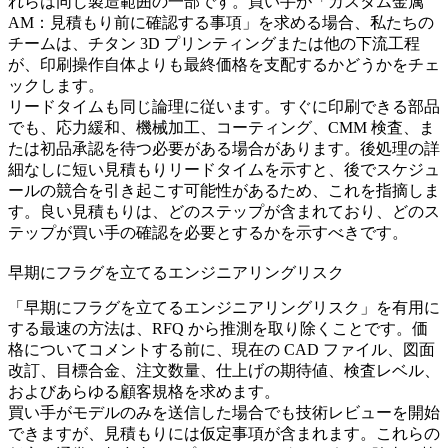
れらは同じ製造範囲の一部です。買い手が「カスタム金属
AM：見積もり前に確認する事項」を求める場合、私たちの
チームは、
チタン 3D プリンティング
または他の下流工程
が、印刷操作自体よりも最終価格を支配するかどうかをチェ
ックします。
リードタイムも同じ論理に従います。すぐに印刷できる部品
でも、応力緩和、機械加工、コーティング、CMM 検査、ま
たは初品承認を待つ必要がある場合があります。後処理の詳
細なしに短い見積もりリードタイムを示すと、後でスケジュ
ールの競合を引き起こす可能性があるため、これを指摘しま
す。良い見積もりは、どのステップが含まれており、どのス
テップが買い手の確認を必要とするかを示すべきです。
早期にフラグを立てるエンジニアリングリスク
「早期にフラグを立てるエンジニアリングリスク」を有用に
する最速の方法は、RFQ から推測を取り除くことです。価
格についてコメントする前に、現在の CAD ファイル、図面
改訂、目標合金、注文数量、仕上げの期待値、検査レベル、
およびあらゆる顧客規格を求めます。
買い手がモデルのみを送信した場合でも技術レビューを開始
できますが、見積もりには仮定事項が含まれます。これらの