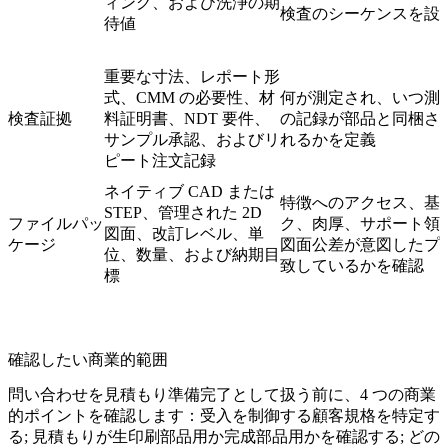
ィング、および洗浄の期
検査のシーケンスを設
待値
重要な寸法、レポート形
式、CMM の必要性、材
何が測定され、いつ測
検査証拠
料証明書、NDT 要件、
の記録が部品と同梱さ
サンプル承認、およびリ
れるかを定義
ピート注文記録
ネイティブ CAD または
特徴へのアクセス、基
STEP、管理された 2D
ファイルパッ
ク、肉厚、サポート領
図面、改訂レベル、単
ケージ
図面公差が意図したプ
位、数量、および納期目
致しているかを確認
標
確認したい商業的範囲
問い合わせを見積もり準備完了として扱う前に、4 つの商業
的ポイントを確認します：受入を制御する顧客規格を特定す
る; 見積もりが生印刷部品用か完成部品用かを確認する; どの