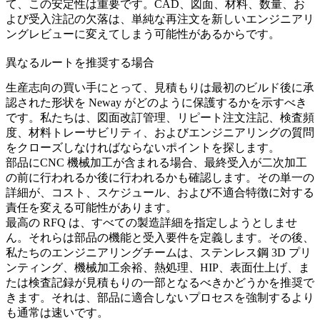
て、この安定性は重要です。CAD、図面、材料、数量、お
よび受入注記の欠落は、単純な再注文を新しいエンジニアリ
ングレビューに変えてしまう可能性があるからです。
異なるルートを推奨する場合
生産志向の買い手にとって、見積もりは最初のビルド後に承
認された形状を Neway がどのように保護するかを示すべき
です。私たちは、図面改訂管理、リピート注文注記、検査頻
度、材料トレーサビリティ、およびエンジニアリングの質問
をクローズしなければならないポイントを探します。
部品に
CNC 機械加工
が含まれる場合、最終受入が二次加工
の前に行われるか後に行われるかも確認します。その単一の
詳細が、コスト、スケジュール、および不適合特徴に対する
責任を変える可能性があります。
最高の RFQ は、すべての製造詳細を指定しようとしませ
ん。それらは部品の機能と受入要件を定義します。その後、
私たちのエンジニアリングチームは、
ステンレス鋼 3D プリ
ンティング
、機械加工余裕、熱処理、HIP、表面仕上げ、ま
たは検査記録が見積もりの一部となるべきかどうかを推奨で
きます。それは、部品に適合しないプロセスを強制するより
も通常は速いです。