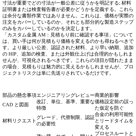
寸法が重要でどの寸法が一般公差に従うかを明記する; 材料
証明書または検査報告書が必要かどうかを定義する。これら
は余分な書類作業ではありません。これらは、価格が実際の
注文をカバーしているのか、それとも部分的な製造ステップ
のみをカバーしているのかを決定します。
「カスタム金属 AM：見積もり前に確認する事項」について
は、買い手は何が見積もり価格を変えるのかも尋ねるべきで
す。より厳しい公差、認証された材料、より早い納期、追加
の HIP、追加の検査、または外観仕上げは合理的かもしれま
せんが、可視化されるべきです。これらの項目が隠れたまま
の場合、見積もりは魅力的に見えるかもしれませんが、プロ
ジェクトリスクは単に先送りされているだけです。
部品の懸念事項
エンジニアリングレビュー
商業的影響
改訂、単位、基準、重要な
価格設定前の誤っ
CAD と図面
特徴
た仮定を防ぐ
合金の利用可能性
グレード、代替制限、認証
材料リクエスト
とリードタイムを
の必要性
変える
プロセスルートと