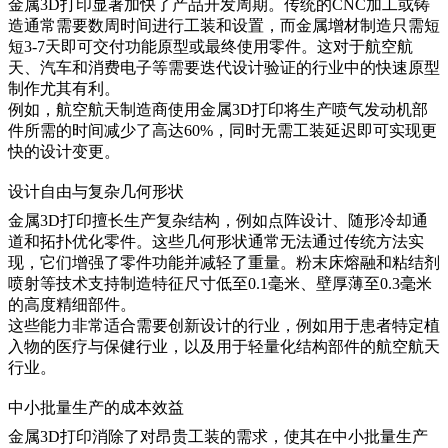
金属3D打印显著加快了产品开发周期。传统的CNC加工或铸
造通常需要数周时间进行工装和设置，而金属增材制造只需短
短3-7天即可交付功能原型或最终使用零件。这对于航空航
天、汽车和消费电子等需要迭代设计验证的行业中的
快速原型
制作
尤其有利。
例如，航空航天制造商使用金属3D打印将生产喷气发动机部
件所需的时间减少了高达60%，同时无需工装延迟即可实现更
快的设计变更。
设计自由与复杂几何形状
金属3D打印擅长生产复杂结构，例如点阵设计、随形冷却通
道和拓扑优化零件。这些几何形状通常无法通过传统方法实
现，它们增强了零件功能并减轻了重量。粉末床熔融和
粘结剂
喷射
等技术支持制造特征尺寸低至0.1毫米、壁厚薄至0.3毫米
的高度精细部件。
这些能力非常适合需要创新设计的行业，例如用于患者特定植
入物的
医疗与保健
行业，以及用于轻量化结构部件的航空航天
行业。
中小批量生产的成本效益
金属3D打印消除了对昂贵工装的需求，使其在中小批量生产