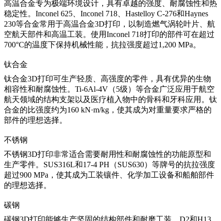
高温合金专为极端环境设计，具有卓越的强度、耐腐蚀性和热
稳定性。Inconel 625、Inconel 718、Hastelloy C-276和Haynes
230等合金常用于
高温合金3D打印
，以制造燃气涡轮叶片、航
空航天部件和高温工装。使用Inconel 718打印的部件可在超过
700°C的温度下保持机械性能，抗拉强度超过1,200 MPa。
钛合金
钛合金3D打印
可生产轻质、高强度的零件，具有优异的生物
相容性和耐腐蚀性。Ti-6Al-4V（5级）等合金广泛应用于航空
航天领域的结构支架以及医疗植入物中的骨科和牙科应用。钛
合金的比强度约为160 kN·m/kg，使其成为对重量要求严格的
部件的理想选择。
不锈钢
不锈钢3D打印
非常适合需要耐用性和耐腐蚀性的功能原型和
生产零件。SUS316L和17-4 PH（SUS630）等牌号的抗拉强度
超过900 MPa，使其成为工装镶件、化学加工设备和船舶部件
的理想选择。
碳钢
碳钢3D打印
能够生产坚固的结构部件和耐磨工装。D2和H13