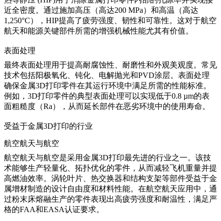
近全密度。通过施加高压（高达200 MPa）和高温（高达
1,250°C），HIP提高了疲劳强度、韧性和可靠性。这对于航空
航天和能源关键部件所需的
增强机械性能
尤其有价值。
表面处理
最终表面处理用于提高耐腐蚀性、耐磨性和外观美观度。常见
技术包括阳极氧化、钝化、电解抛光和PVD涂层。
表面处理
确保金属3D打印零件在其运行环境中满足所需的性能标准。
例如，
3D打印零件的典型表面处理
可以实现低于0.8 µm的表
面粗糙度（Ra），从而延长部件在恶劣环境中的使用寿命。
受益于金属3D打印的行业
航空航天与航空
航空航天与航空
是采用金属3D打印最先进的行业之一。该技
术能够生产轻量化、拓扑优化的零件，从而减轻飞机重量并提
高燃油效率。涡轮叶片、热交换器和结构支架等部件受益于金
属增材制造的设计自由度和材料性能。在航空航天应用中，通
过粉末床熔融生产的零件表现出高疲劳强度和耐温性，满足严
格的FAA和EASA认证要求。