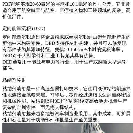
PBF能够实现20-60微米的层厚和±0.1毫米的尺寸公差。它非常
适合用于
航空航天与航空
、医疗植入物和工装领域的复杂、高
价值部件。
定向能量沉积 (DED)
定向能量沉积
通过将金属粉末或丝材沉积到由聚焦能源产生的
熔池中来构建零件。DED支持多材料构建，并且可以修复现
有部件或为其添加特征。凭借50-150 cm³/小时的沉积速率，
DED对于大型零件和工业工装尤其具有优势。
DED通常用于
能源与电力
等行业，用于生产或翻新大型涡轮
部件。
粘结剂喷射
粘结剂喷射
是一种高速金属打印技术，它使用液体粘结剂选择
性地连接金属粉末层。打印后，零件经过烧结以达到最终密度
和机械性能。
粘结剂喷射3D打印
能够经济高效地大批量生产
复杂的金属零件，而无需支撑结构。
粘结剂喷射越来越多地被
汽车
制造业采用，其中成本、可扩展
性和吞吐量对于功能部件和批量生产至关重要。