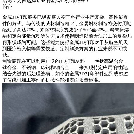
结论：为何选择专业的金属3D打印服务？
简介
金属3D打印服务已经彻底改变了各行业生产复杂、高性能零
件的方式。与传统的减材制造相比，金属增材制造将交付周期
缩短了高达70%，并将材料浪费减少了50%至80%。粉末床熔
融和定向能量沉积等先进技术使得制造以前无法加工的复杂几
何形状成为可能。这些能力使得金属3D打印对于从航空航天
到医疗植入物等需要快速、定制解决方案的行业来说不可或
缺。
制造商现在可以利用广泛的
3D打印材料
——包括高温合金、
钛合金、不锈钢、碳钢和铜合金——来实现特定应用的性能。
结合先进的
后处理
选项，如今的金属3D打印部件达到或超过
了传统机加工零件的机械性能和表面质量标准。