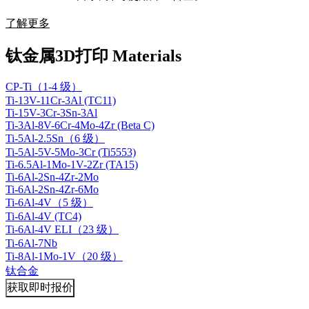
了解更多
钛金属3D打印 Materials
CP-Ti（1-4 级）
Ti-13V-11Cr-3Al (TC11)
Ti-15V-3Cr-3Sn-3Al
Ti-3Al-8V-6Cr-4Mo-4Zr (Beta C)
Ti-5Al-2.5Sn（6 级）
Ti-5Al-5V-5Mo-3Cr (Ti5553)
Ti-6.5Al-1Mo-1V-2Zr (TA15)
Ti-6Al-2Sn-4Zr-2Mo
Ti-6Al-2Sn-4Zr-6Mo
Ti-6Al-4V（5 级）
Ti-6Al-4V (TC4)
Ti-6Al-4V ELI（23 级）
Ti-6Al-7Nb
Ti-8Al-1Mo-1V（20 级）
钛合金
获取即时报价