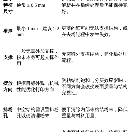
特征
通常 ≥ 0.5 mm
解析并在后续处理后仍能保持完
尺寸
好。
更薄的壁可能无法支撑结构，或
最小 1 mm；建议 ≥ 2
壁厚
mm
在去粉过程中发生失效。
一般无需外加支撑，
无需额外支撑结构，简化后处理
支撑
粉末本身可起支撑作
流程。
用
受粘结剂饱和与分层效应影响，
摆放
根据目标外观与机械
不同方向会改变表面质量与结构
方向
性能优化打印方向
完整性。
排粉
中空结构需设置排粉
便于清除内部未粘结粉末，降低
孔
孔以便清理粉末
重量与材料用量。