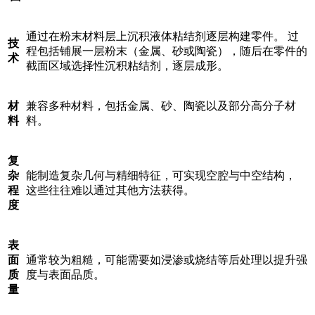
通过在粉末材料层上沉积液体粘结剂逐层构建零件。 过
技
程包括铺展一层粉末（金属、砂或陶瓷），随后在零件的
术
截面区域选择性沉积粘结剂，逐层成形。
材
兼容多种材料，包括金属、砂、陶瓷以及部分高分子材
料
料。
复
杂
能制造复杂几何与精细特征，可实现空腔与中空结构，
程
这些往往难以通过其他方法获得。
度
表
面
通常较为粗糙，可能需要如浸渗或烧结等后处理以提升强
质
度与表面品质。
量