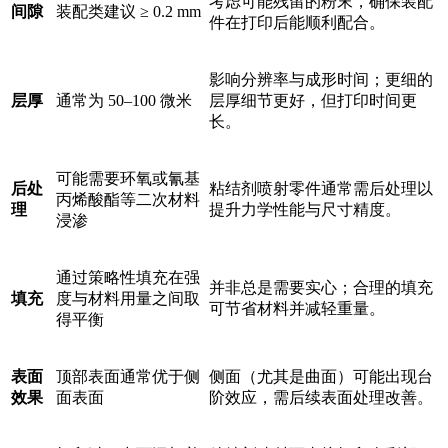
考虑可能残留的粉末，确保装配
间隙
装配类建议 ≥ 0.2 mm
件在打印后能顺利配合。
影响分辨率与成形时间；更细的
层厚
通常为 50–100 微米
层厚细节更好，但打印时间更
长。
可能需要环氧或氰基
后处
粘结剂喷射零件通常需后处理以
丙烯酸酯等二次材料
理
提升力学性能与尺寸精度。
浸渗
通过策略性填充在强
并非总是需要实心；合理的填充
填充
度与材料用量之间取
可节省材料并减轻重量。
得平衡
表面
顶部表面通常优于侧
侧面（尤其是曲面）可能出现台
效果
面表面
阶效应，需后续表面处理改善。