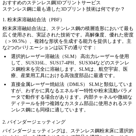
おすすめのステンレス鋼3Dプリントサービス
ステンレス鋼に最も適した3Dプリント技術は何ですか？
1. 粉末床溶融結合法（PBF）
粉末床溶融結合法
は、ステンレス鋼の積層造形において最も
広く使用され、実証された技術です。高解像度、優れた密度
（＞99.5%）、複雑な形状を生成する能力を提供します。主
な2つのバリエーションは以下の通りです：
選択的レーザー溶融法（SLM）
高出力レーザーを使用
して、
SUS316L
、
SUS17-4PH
、
SUS304
などのステンレ
ス鋼粉末を完全に溶融します。SLMは、航空宇宙、医
療、産業用工具における高強度部品に最適です。
直接金属レーザー焼結法（DMLS）
SLMと類似していま
すが、わずかに異なるエネルギー特性や粉末流動パラメ
ータで動作する場合があります。内部チャネルや微細な
ディテールを持つ複雑なカスタム部品に使用されるステ
ンレス鋼にも同様に適しています。
2. バインダージェッティング
バインダージェッティング
は、ステンレス鋼粉末床に選択的