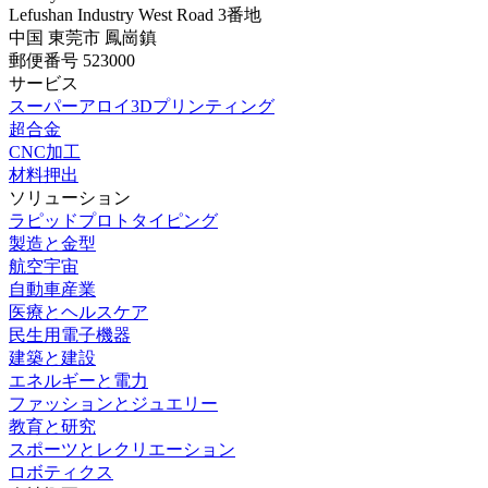
Lefushan Industry West Road 3番地
中国 東莞市 鳳崗鎮
郵便番号 523000
サービス
スーパーアロイ3Dプリンティング
超合金
CNC加工
材料押出
ソリューション
ラピッドプロトタイピング
製造と金型
航空宇宙
自動車産業
医療とヘルスケア
民生用電子機器
建築と建設
エネルギーと電力
ファッションとジュエリー
教育と研究
スポーツとレクリエーション
ロボティクス