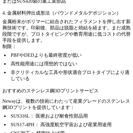
または
SUS420
製の重工業部品
4. 金属材料押出成形法（バウンドメタルデポジション）
金属粉末がポリマーに結合されたフィラメントを押し出す新
興技術です。印刷後、部品は脱脂と焼結を経ます。まだ成熟
段階ですが、プロトタイピングや教育用途に低コストの代替
手段を提供します。
制限：
PBFやDEDよりも最終密度が低い
高性能用途には理想的ではない
非クリティカルな工具や形状適合プロトタイプにより適
している
おすすめのステンレス鋼3Dプリントサービス
Newayは、複数の技術にわたって産業グレードのステンレス
鋼3Dプリントを提供しています：
SUS316L
： 医療および耐食性部品用
SUS17-4PH
： 高強度航空宇宙および産業用途用