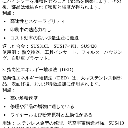
にバインダーを堆積させることで部品を構築します。その
後、部品は焼結されて密度と強度が得られます。
利点：
高速性とスケーラビリティ
印刷中の熱応力なし
コスト効率の良い
少量生産
に最適
適した合金：
SUS316L、SUS17-4PH、SUS420
使用例：
熱交換器、工具インサート、フィルターハウジン
グ、自動車ブラケット。
3. 指向性エネルギー堆積法（DED）
指向性エネルギー堆積法（DED）
は、大型ステンレス鋼部
品、表面修復、および特徴追加に使用されます。
利点：
高い堆積速度
修理や部品の増強に適している
ワイヤーおよび粉末原料と互換性がある
用途：
ステンレス金型の修理、航空宇宙構造補強、
SUS410