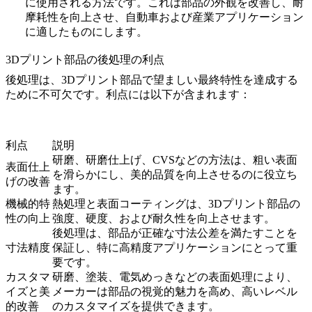
に使用される方法です。これは部品の外観を改善し、耐
摩耗性を向上させ、自動車および産業アプリケーション
に適したものにします。
3Dプリント部品の後処理の利点
後処理は、3Dプリント部品で望ましい最終特性を達成する
ために不可欠です。利点には以下が含まれます：
利点
説明
研磨、研磨仕上げ、CVSなどの方法は、粗い表面
表面仕上
を滑らかにし、美的品質を向上させるのに役立ち
げの改善
ます。
機械的特
熱処理と表面コーティングは、3Dプリント部品の
性の向上
強度、硬度、および耐久性を向上させます。
後処理は、部品が正確な寸法公差を満たすことを
寸法精度
保証し、特に高精度アプリケーションにとって重
要です。
カスタマ
研磨、塗装、電気めっきなどの表面処理により、
イズと美
メーカーは部品の視覚的魅力を高め、高いレベル
的改善
のカスタマイズを提供できます。