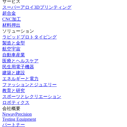
サービス
スーパーアロイ3Dプリンティング
超合金
CNC加工
材料押出
ソリューション
ラピッドプロトタイピング
製造と金型
航空宇宙
自動車産業
医療とヘルスケア
民生用電子機器
建築と建設
エネルギーと電力
ファッションとジュエリー
教育と研究
スポーツとレクリエーション
ロボティクス
会社概要
NewayPrecision
Testing Equipment
パートナー