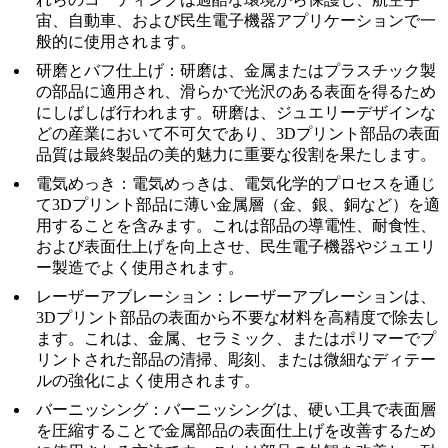
宙、自動車、および民生電子機器アプリケーションで一
般的に使用されます。
研磨とバフ仕上げ
：研磨は、金属またはプラスチック製
の部品に適用され、滑らかで光沢のある表面を得るため
にしばしば行われます。研磨は、ジュエリーデザインな
どの産業において不可欠であり、3Dプリント部品の表面
品質は最終製品の美的魅力に重要な役割を果たします。
電気めっき
：電気めっきは、電気化学的プロセスを通じ
て3Dプリント部品に薄い金属層（金、銀、銅など）を適
用することを含みます。これは部品の導電性、耐食性、
および表面仕上げを向上させ、民生電子機器やジュエリ
ー製造でよく使用されます。
レーザーアブレーション
：レーザーアブレーションは、
3Dプリント部品の表面から不要な材料を高精度で除去し
ます。これは、金属、セラミック、またはポリマーでプ
リントされた部品の清掃、彫刻、または微細なディテー
ルの強化によく使用されます。
バーニッシング
：バーニッシングは、硬い工具で表面層
を圧縮することで金属部品の表面仕上げを改善するため