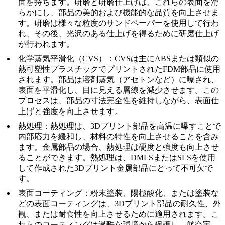
面を持ちます。研磨と研磨仕上げは、これらの表面を滑
らかにし、部品の美的および機能的な品質を向上させま
す。研磨は様々な粒度のサンドペーパーを使用して行わ
れ、その後、光沢のある仕上げを得るために研磨仕上げ
が行われます。
化学蒸気平滑化（CVS）
：CVSは主にABSまたは類似の
熱可塑性プラスチックでプリントされたFDM部品に使用
されます。部品は溶剤蒸気（アセトンなど）に曝され、
表面を平滑化し、目に見える層線を減少させます。この
プロセスは、部品の寸法完全性を維持しながら、表面仕
上げと強度を向上させます。
熱処理
：熱処理は、3Dプリント部品を高温に曝すことで
内部応力を緩和し、材料の特性を向上させることを含み
ます。金属部品の場合、熱処理は硬度と強度も向上させ
ることができます。熱処理は、DMLSまたはSLSを使用
して作成された3Dプリント金属部品にとって不可欠で
す。
表面コーティング
：粉末塗装、陽極酸化、または塗装な
どの表面コーティングは、3Dプリント部品の耐久性、外
観、または耐食性を向上させるために適用されます。こ
れらのコーティングは過酷な環境から保護し、航空宇