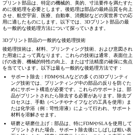
プリント部品は、特定の機械的、美的、寸法要件を満たすた
めに後処理を必要とします。後処理は部品の最終品質を向上
させ、航空宇宙、医療、自動車、消費財などの実世界での応
用に適したものにします。以下では、3Dプリント部品の最
も一般的な後処理方法について探っていきます。
3Dプリント部品の一般的な後処理技術
後処理技術は、材料、プリンティング技術、および意図され
た用途によって異なります。これらの技術は通常、表面仕上
げの改善、機械的特性の向上、または寸法精度の確保に焦点
を当てています。以下は最も一般的な後処理方法です：
サポート除去
：FDMやSLAなどの多くの3Dプリンティ
ング技術では、プリンティング中の部品の反りを防ぐた
めにサポート構造が必要です。これらのサポートは、部
品がプリントされたら除去する必要があります。除去プ
ロセスは、手動（ペンチやナイフなどの工具を使用）ま
たは化学浴（例：苛性溶液）によって行われ、サポート
材料を溶解させます。
研磨と研磨仕上げ
：部品は、特にFDMやSLAを使用して
プリントされた場合、サポート除去後にしばしば粗い表