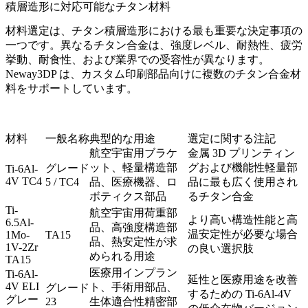
積層造形に対応可能なチタン材料
材料選定は、チタン積層造形における最も重要な決定事項の
一つです。異なるチタン合金は、強度レベル、耐熱性、疲労
挙動、耐食性、および業界での受容性が異なります。
Neway3DP は、カスタム印刷部品向けに複数の
チタン合金材
料
をサポートしています。
材料
一般名称
典型的な用途
選定に関する注記
航空宇宙用ブラケ
金属 3D プリンティン
ット、軽量構造部
グおよび機能性軽量部
グレード
Ti-6Al-
4V TC4
5 / TC4
品、医療機器、ロ
品に最も広く使用され
ボティクス部品
るチタン合金
Ti-
航空宇宙用荷重部
より高い構造性能と高
6.5Al-
品、高強度構造部
温安定性が必要な場合
1Mo-
TA15
品、熱安定性が求
1V-2Zr
の良い選択肢
められる用途
TA15
医療用インプラン
Ti-6Al-
延性と医療用途を改善
4V ELI
ト、手術用部品、
グレード
するための Ti-6Al-4V
グレー
23
生体適合性精密部