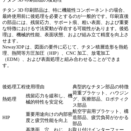
チタン 3D 印刷部品は、特に機能性コンポーネントの場合、
最終使用前に後処理を必要とするのが一般的です。印刷直後
の部品には、残留応力、サポート痕、粗い表面、および重要
な特徴における寸法変動が存在する可能性があります。後処
理は、機械的性能、表面状態、および組み立て精度を向上さ
せます。
Neway3DP は、図面の要件に応じて、チタン積層造形を
熱処
理
、
熱間等方圧加圧（HIP）
、
CNC 加工
、
放電加工
（EDM）
、および
表面処理
と組み合わせることができま
す。
後処理工程
使用理由
典型的なチタン部品の特徴
荷重ブラケット、ハウジン
残留応力を緩和し、機
熱処理
グ、医療部品、ロボティク
械的特性を安定化
ス部品
航空宇宙用ブラケット、構
重要用途向けの内部密
HIP
造部品、疲労負荷がかかる
度と疲労性能を向上
部品
基準面、穴、ねじ、お
取り付けインターフェー