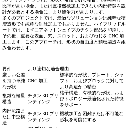
比率が高い場合、または直接機械加工できない内部特徴を設
計が必要とする場合に、より競争力が高まります。
多くのプロジェクトでは、最適なソリューションは純粋な積
層造形でも純粋な削除加工でもありません。ハイブリッドル
ートでは、まずニアネットシェイプのチタン部品を印刷し、
その後、重要な表面、穴、スロット、およびねじを CNC 加
工します。このアプローチは、形状の自由度と精密製造を組
み合わせます。
要件
より適切な適合
理由
厳しい公差
標準的な形状、プレート、シャ
を持つ単純
CNC 加工
フト、およびブロックに対して
な形状
より高速かつ精密
格子構造、有機的な形状、およ
複雑な軽量
チタン 3D プリ
びトポロジー最適化された特徴
構造
ンティング
をサポート
内部流路ま
チタン 3D プリ
機械加工が困難または不可能な
たは中空構
ンティング
形状を可能にする
造