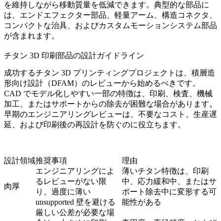
を維持しながら移動質量を低減できます。典型的な部品に
は、エンドエフェクター部品、軽量アーム、構造コネクタ、
コンパクトな治具、およびカスタムモーションシステム部品
が含まれます。
チタン 3D 印刷部品の設計ガイドライン
成功するチタン 3D プリンティングプロジェクトは、積層造
形向け設計（DFAM）のレビューから始めるべきです。
CAD でモデル化しやすい一部の特徴は、印刷、検査、機械
加工、またはサポートからの除去が困難な場合があります。
早期のエンジニアリングレビューは、不要なコスト、生産遅
延、および印刷後の再設計を防ぐのに役立ちます。
設計領域
推奨事項
理由
エンジニアリングによ
薄いチタン特徴は、印刷
るレビューがない限
中、応力緩和中、またはサ
肉厚
り、過度に薄い
ポート除去中に変形する可
unsupported 壁を避ける
能性がある
厳しい公差が必要な場