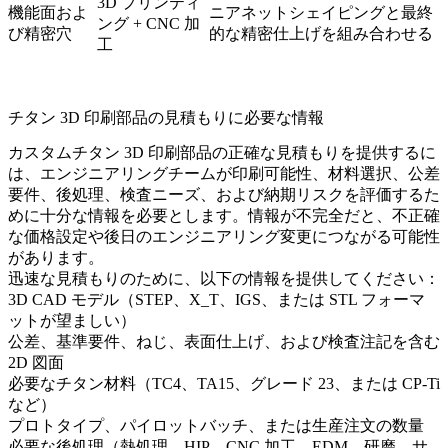
3D プリンティ
機能面およ
ニアネットシェイピングと最終
ング + CNC 加
び精密穴
的な精密仕上げを組み合わせる
工
チタン 3D 印刷部品の見積もりに必要な情報
カスタムチタン 3D 印刷部品の正確な見積もりを提供するに
は、エンジニアリングチームが印刷可能性、材料選択、公差
要件、後処理、検査ニーズ、および納期リスクを評価するた
めに十分な情報を必要とします。情報が不完全だと、不正確
な価格設定や後日のエンジニアリング変更につながる可能性
があります。
迅速な見積もりのために、以下の情報を提供してください：
3D CAD モデル（STEP、X_T、IGS、または STL フォーマ
ットが望ましい）
公差、基準要件、ねじ、表面仕上げ、および検査注記を含む
2D 図面
必要なチタン材料（TC4、TA15、グレード 23、または CP-Ti
など）
プロトタイプ、パイロットバッチ、または生産注文の数量
必要な後処理（熱処理、HIP、CNC 加工、EDM、研磨、サ