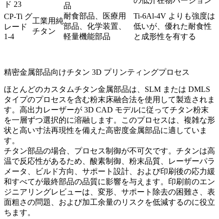
の低介在物バージョン
ド 23
品
耐食部品、医療用
Ti-6Al-4V よりも強度は
CP-Ti グ
工業用純
部品、化学装置、
低いが、優れた耐食性
レード
チタン
1-4
軽量機能部品
と成形性を有する
精密金属部品向けチタン 3D プリンティングプロセス
ほとんどのカスタムチタン金属部品は、SLM または DMLS
タイプのプロセスを含む
粉末床融合法
を使用して製造されま
す。高出力レーザーが 3D CAD モデルに従ってチタン粉末
を一層ずつ選択的に溶融します。このプロセスは、複雑な形
状と高い寸法再現性を備えた高密度金属部品に適していま
す。
チタン部品の場合、プロセス制御が不可欠です。チタンは高
温で反応性があるため、酸素制御、粉末品質、レーザーパラ
メータ、ビルド方向、サポート設計、および印刷後の応力緩
和すべてが最終部品の品質に影響を与えます。印刷前のエン
ジニアリングレビューは、変形、サポート除去の困難さ、表
面粗さの問題、および加工余量のリスクを低減するのに役立
ちます。