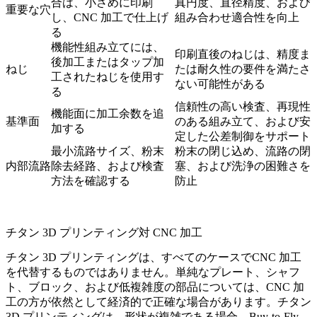
合は、小さめに印刷
真円度、直径精度、および
重要な穴
し、CNC 加工で仕上げ
組み合わせ適合性を向上
る
機能性組み立てには、
印刷直後のねじは、精度ま
後加工またはタップ加
ねじ
たは耐久性の要件を満たさ
工されたねじを使用す
ない可能性がある
る
信頼性の高い検査、再現性
機能面に加工余数を追
基準面
のある組み立て、および安
加する
定した公差制御をサポート
最小流路サイズ、粉末
粉末の閉じ込め、流路の閉
内部流路
除去経路、および検査
塞、および洗浄の困難さを
方法を確認する
防止
チタン 3D プリンティング対 CNC 加工
チタン 3D プリンティングは、すべてのケースで
CNC 加工
を代替するものではありません。単純なプレート、シャフ
ト、ブロック、および低複雑度の部品については、CNC 加
工の方が依然として経済的で正確な場合があります。チタン
3D プリンティングは、形状が複雑である場合、Buy-to-Fly