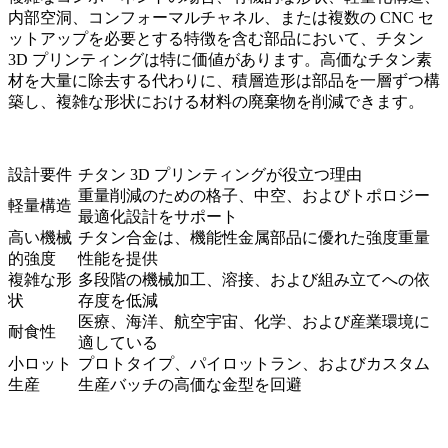
内部空洞、コンフォーマルチャネル、または複数の CNC セ
ットアップを必要とする特徴を含む部品において、チタン
3D プリンティングは特に価値があります。高価なチタン素
材を大量に除去する代わりに、積層造形は部品を一層ずつ構
築し、複雑な形状における材料の廃棄物を削減できます。
設計要件
チタン 3D プリンティングが役立つ理由
重量削減のための格子、中空、およびトポロジー
軽量構造
最適化設計をサポート
高い機械
チタン合金は、機能性金属部品に優れた強度重量
的強度
性能を提供
複雑な形
多段階の機械加工、溶接、および組み立てへの依
状
存度を低減
医療、海洋、航空宇宙、化学、および産業環境に
耐食性
適している
小ロット
プロトタイプ、パイロットラン、およびカスタム
生産
生産バッチの高価な金型を回避