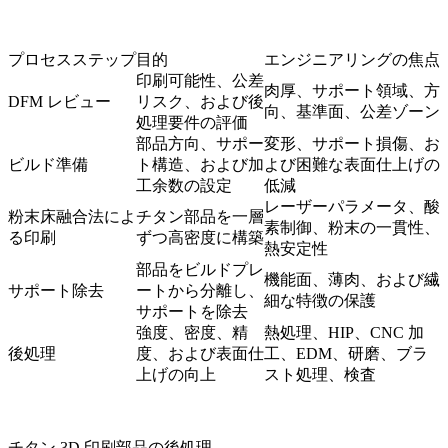
プロセスステップ
目的
エンジニアリングの焦点
印刷可能性、公差
肉厚、サポート領域、方
DFM レビュー
リスク、および後
向、基準面、公差ゾーン
処理要件の評価
部品方向、サポー
変形、サポート損傷、お
ビルド準備
ト構造、および加
よび困難な表面仕上げの
工余数の設定
低減
レーザーパラメータ、酸
粉末床融合法によ
チタン部品を一層
素制御、粉末の一貫性、
る印刷
ずつ高密度に構築
熱安定性
部品をビルドプレ
機能面、薄肉、および繊
サポート除去
ートから分離し、
細な特徴の保護
サポートを除去
強度、密度、精
熱処理、HIP、CNC 加
後処理
度、および表面仕
工、EDM、研磨、ブラ
上げの向上
スト処理、検査
チタン 3D 印刷部品の後処理