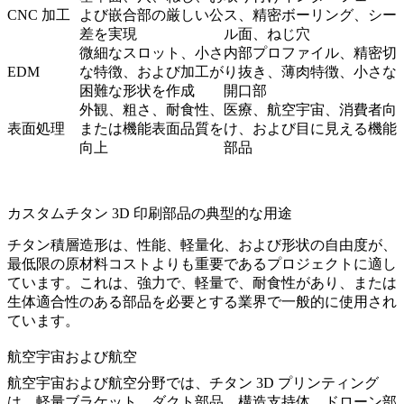
CNC 加工
よび嵌合部の厳しい公
ス、精密ボーリング、シー
差を実現
ル面、ねじ穴
微細なスロット、小さ
内部プロファイル、精密切
EDM
な特徴、および加工が
り抜き、薄肉特徴、小さな
困難な形状を作成
開口部
外観、粗さ、耐食性、
医療、航空宇宙、消費者向
表面処理
または機能表面品質を
け、および目に見える機能
向上
部品
カスタムチタン 3D 印刷部品の典型的な用途
チタン積層造形は、性能、軽量化、および形状の自由度が、
最低限の原材料コストよりも重要であるプロジェクトに適し
ています。これは、強力で、軽量で、耐食性があり、または
生体適合性のある部品を必要とする業界で一般的に使用され
ています。
航空宇宙および航空
航空宇宙および航空
分野では、チタン 3D プリンティング
は、軽量ブラケット、ダクト部品、構造支持体、ドローン部