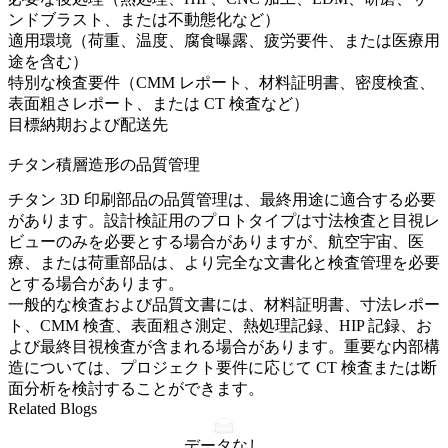
ンドブラスト、または不動態化など）
適用環境（荷重、温度、腐食曝露、疲労要件、または医療用
途を含む）
特別な検査要件（CMM レポート、材料証明書、密度検査、
表面粗さレポート、または CT 検査など）
目標納期および配送先
チタン積層造形の品質管理
チタン 3D 印刷部品の品質管理は、最終用途に適合する必要
があります。設計検証用のプロトタイプは寸法検査と目視レ
ビューのみを必要とする場合がありますが、航空宇宙、医
療、または荷重部品は、より完全な文書化と検査管理を必要
とする場合があります。
一般的な検査および品質文書には、材料証明書、寸法レポー
ト、CMM 検査、表面粗さ測定、熱処理記録、HIP 記録、お
よび最終目視検査が含まれる場合があります。重要な内部構
造については、プロジェクト要件に応じて CT 検査または断
面分析を検討することができます。
Related Blogs
データなし