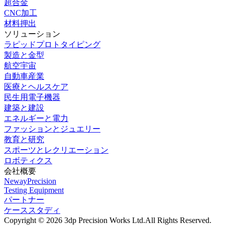
超合金
CNC加工
材料押出
ソリューション
ラピッドプロトタイピング
製造と金型
航空宇宙
自動車産業
医療とヘルスケア
民生用電子機器
建築と建設
エネルギーと電力
ファッションとジュエリー
教育と研究
スポーツとレクリエーション
ロボティクス
会社概要
NewayPrecision
Testing Equipment
パートナー
ケーススタディ
Copyright © 2026 3dp Precision Works Ltd.
All Rights Reserved.