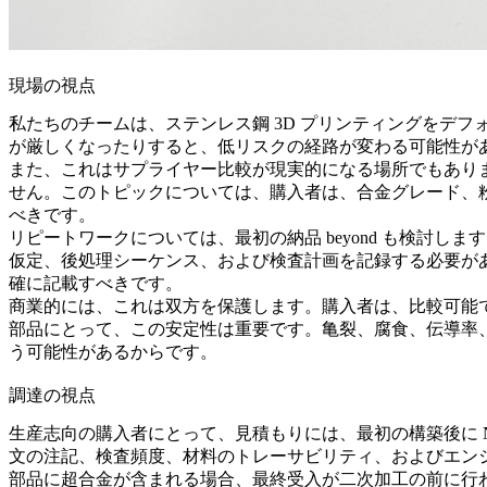
現場の視点
私たちのチームは、ステンレス鋼 3D プリンティングをデ
が厳しくなったりすると、低リスクの経路が変わる可能性が
また、これはサプライヤー比較が現実的になる場所でもあり
せん。このトピックについては、購入者は、合金グレード、
べきです。
リピートワークについては、最初の納品 beyond も検討
仮定、後処理シーケンス、および検査計画を記録する必要が
確に記載すべきです。
商業的には、これは双方を保護します。購入者は、比較可能で
部品にとって、この安定性は重要です。亀裂、腐食、伝導率
う可能性があるからです。
調達の視点
生産志向の購入者にとって、見積もりには、最初の構築後に 
文の注記、検査頻度、材料のトレーサビリティ、およびエン
部品に
超合金
が含まれる場合、最終受入が二次加工の前に行