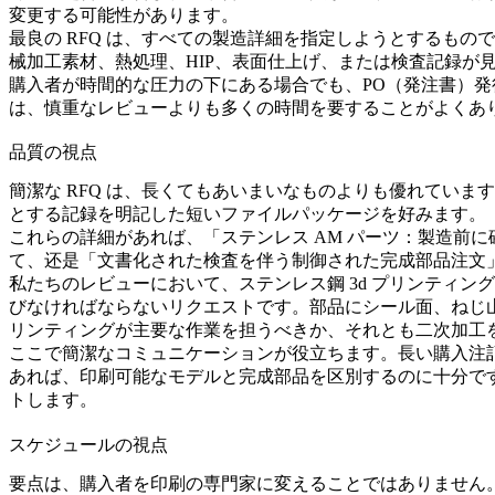
変更する可能性があります。
最良の RFQ は、すべての製造詳細を指定しようとするも
械加工素材、熱処理、HIP、表面仕上げ、または検査記録
購入者が時間的な圧力の下にある場合でも、PO（発注書）
は、慎重なレビューよりも多くの時間を要することがよくあ
品質の視点
簡潔な RFQ は、長くてもあいまいなものよりも優れてい
とする記録を明記した短いファイルパッケージを好みます。
これらの詳細があれば、「ステンレス AM パーツ：製造前に
て、还是「文書化された検査を伴う制御された完成部品注文
私たちのレビューにおいて、ステンレス鋼 3d プリンティ
びなければならないリクエストです。部品にシール面、ねじ
リンティング
が主要な作業を担うべきか、それとも二次加工
ここで簡潔なコミュニケーションが役立ちます。長い購入注
あれば、印刷可能なモデルと完成部品を区別するのに十分で
トします。
スケジュールの視点
要点は、購入者を印刷の専門家に変えることではありません