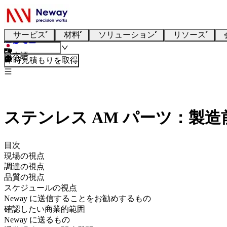
サービス
材料
ソリューション
リソース
日本語
即時見積もりを取得
ステンレス AM パーツ：製
目次
現場の視点
調達の視点
品質の視点
スケジュールの視点
Neway に送信することをお勧めするもの
確認したい商業的範囲
Neway に送るもの