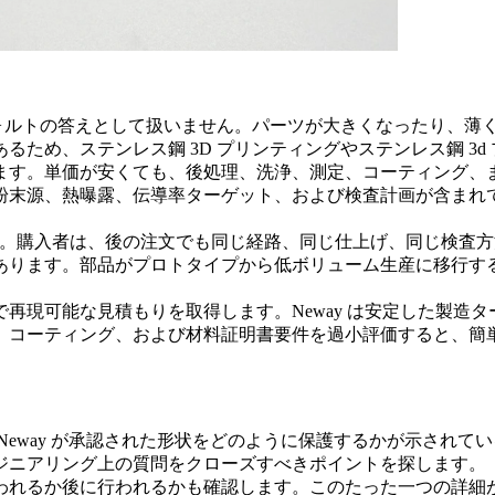
フォルトの答えとして扱いません。パーツが大きくなったり、薄
あるため、
ステンレス鋼 3D プリンティング
や
ステンレス鋼 3d
ます。単価が安くても、後処理、洗浄、測定、コーティング、
粉末源、熱曝露、伝導率ターゲット、および検査計画が含まれ
します。購入者は、後の注文でも同じ経路、同じ仕上げ、同じ検
あります。部品がプロトタイプから低ボリューム生産に移行する
再現可能な見積もりを取得します。Neway は安定した製造
、コーティング、および材料証明書要件を過小評価すると、簡
Neway が承認された形状をどのように保護するかが示され
ジニアリング上の質問をクローズすべきポイントを探します。
われるか後に行われるかも確認します。このたった一つの詳細