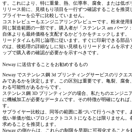
す。これにより、特に重量、熱、伝導率、腐食、または低ボ
リリース前に、見積もり項目を一行ずつ確認することを推奨
プライヤーを公平に比較していません。
コストレビューもエンジニアリングレビューです。粉末使用量
同じ製造範囲の一部です。購入者が「ステンレス am パー
自体よりも最終価格を支配するかどうかをチェックします。
リードタイムも同じ論理に従います。すぐに印刷できる部品
のは、後処理の詳細なしに短い見積もりリードタイムを示す
ップで購入者の確認が必要かを示すべきです。
Neway に送信することをお勧めするもの
Neway でステンレス鋼 3d プリンティングサービスの
みであるかを決定します。この区別は重要です。亀裂、腐食
わる可能性があるからです。
ステンレス鋼 3D プリンティング
の場合、私たちのエンジニ
に機械加工が必要なデータムです。その特徴が明確になれば
す。
サプライヤー比較は、同等の範囲に基づいて行うべきです。
低い単価が低いプロジェクトコストになるとは限りません。
求めることを推奨します。
Neway の側からは、これらの制限を早期に可視化するこ