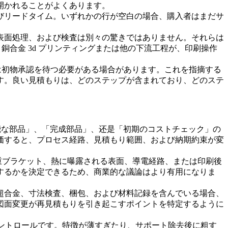
開かれることがよくあります。
びリードタイム。いずれかの行が空白の場合、購入者はまだサ
、表面処理、および検査は別々の驚きではありません。それらは
、
銅合金 3d プリンティング
または他の下流工程が、印刷操作
は初物承認を待つ必要がある場合があります。これを指摘する
す。良い見積もりは、どのステップが含まれており、どのステ
可能な部品」、「完成部品」、还是「初期のコストチェック」の
価すると、プロセス経路、見積もり範囲、および納期約束が変
重ブラケット、熱に曝露される表面、導電経路、または印刷後
するかを決定できるため、商業的な議論はより有用になりま
超合金
、寸法検査、梱包、および材料記録を含んでいる場合、
図面変更が再見積もりを引き起こすポイントを特定するように
コントロールです。特徴が薄すぎたり、サポート除去後に粗す