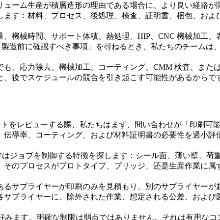
リューム生産が積層造形の理由である場合に、より良い経路が
します：材料、プロセス、後処理、検査、証明書、梱包、およ
、機械時間、サポート体積、熱処理、HIP、CNC 機械加工
ツ：製造前に確認すべき事項」を尋ねるとき、私たちのチームは
でも、応力除去、機械加工、コーティング、CMM 検査、また
と、後でスケジュールの競合を引き起こす可能性があるからで
リクエストをレビューする際、私たちはまず、問い合わせが「印刷
、伝導率、コーティング、および材料証明書の必要性を過小評
アはジョブを制御する特徴を探します：シール面、薄い壁、荷
、そのプロセスがプロトタイプ、ブリッジ、还是生産作業に属
あるサプライヤーが印刷のみを見積もり、別のサプライヤーが
各サプライヤーに、除外された作業、想定される公差、および
とを好みます。明確な制限は弱点ではありません。それは有用な