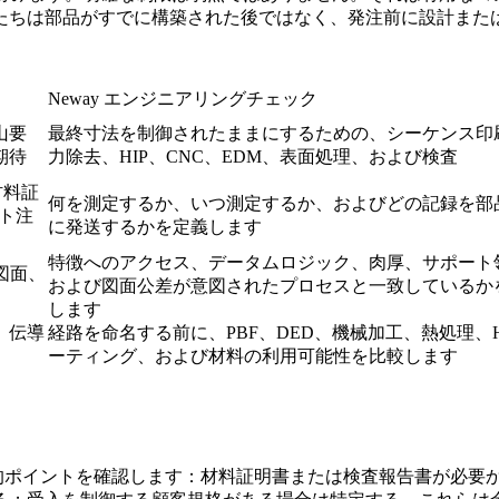
たちは部品がすでに構築された後ではなく、発注前に設計また
Neway エンジニアリングチェック
山要
最終寸法を制御されたままにするための、シーケンス印
期待
力除去、HIP、CNC、EDM、表面処理、および検査
材料証
何を測定するか、いつ測定するか、およびどの記録を部
ート注
に発送するかを定義します
特徴へのアクセス、データムロジック、肉厚、サポート
 図面、
および図面公差が意図されたプロセスと一致しているか
します
、伝導
経路を命名する前に、PBF、DED、機械加工、熱処理、H
ーティング、および材料の利用可能性を比較します
業的ポイントを確認します：材料証明書または検査報告書が必要