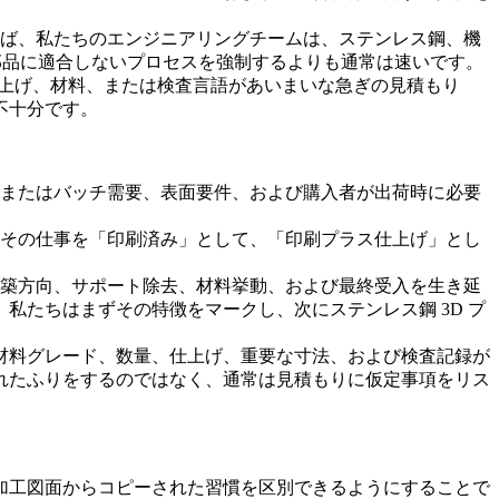
れば、私たちのエンジニアリングチームは、
ステンレス鋼
、機
部品に適合しないプロセスを強制するよりも通常は速いです。
仕上げ、材料、または検査言語があいまいな急ぎの見積もり
不十分です。
間またはバッチ需要、表面要件、および購入者が出荷時に必要
 がその仕事を「印刷済み」として、「印刷プラス仕上げ」とし
構築方向、サポート除去、材料挙動、および最終受入を生き延
、私たちはまずその特徴をマークし、次に
ステンレス鋼 3D プ
材料グレード、数量、仕上げ、重要な寸法、および検査記録が
れたふりをするのではなく、通常は見積もりに仮定事項をリス
加工図面からコピーされた習慣を区別できるようにすることで