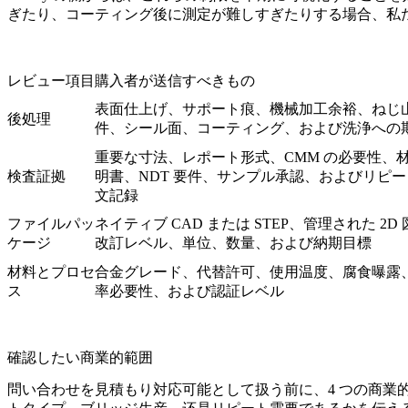
ぎたり、コーティング後に測定が難しすぎたりする場合、私
レビュー項目
購入者が送信すべきもの
表面仕上げ、サポート痕、機械加工余裕、ねじ
後処理
件、シール面、コーティング、および洗浄への
重要な寸法、レポート形式、CMM の必要性、
検査証拠
明書、NDT 要件、サンプル承認、およびリピ
文記録
ファイルパッ
ネイティブ CAD または STEP、管理された 2D
ケージ
改訂レベル、単位、数量、および納期目標
材料とプロセ
合金グレード、代替許可、使用温度、腐食曝露
ス
率必要性、および認証レベル
確認したい商業的範囲
問い合わせを見積もり対応可能として扱う前に、4 つの商