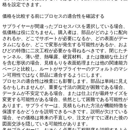
格を設定できます。
価格を比較する前にプロセスの適合性を確認する
サプライヤーが間違ったプロセスパスを選択している場合、
低価格は役に立ちません。購入者は、部品がどのように配向
されるか、どこでサポートが必要になるか、どの表面がデー
タムになるか、どこで変形が発生する可能性があるか、およ
びどの特徴に二次工程が必要かを尋ねるべきです。閉じたチ
ャンネル、薄い壁、熱曝露、硬質材料、または微細な仕上げ
を含む形状の場合、見積もりを
表面処理
または他の関連能力
ページと比較し、ルートがサプライヤーのデフォルトのマシ
ン可用性ではなく部品に適合するようにします。
プロセスの適合性は検査にも影響します。部品は単純に見え
るかもしれませんが、重要な寸法の測定が困難である場合、
データムが不安定である場合、または仕上げが最終サイズを
変更する可能性がある場合、依然として困難である可能性が
あります。サプライヤーは、見積もられた方法が機能特徴を
保護するかどうかを説明できるべきです。説明が欠けている
場合、その価格は将来の手直しや、注文がすでに遅れた後の
図面交渉を隠している可能性があります。
各サプライヤーに、おそらく必要な工程順序を説明するよう