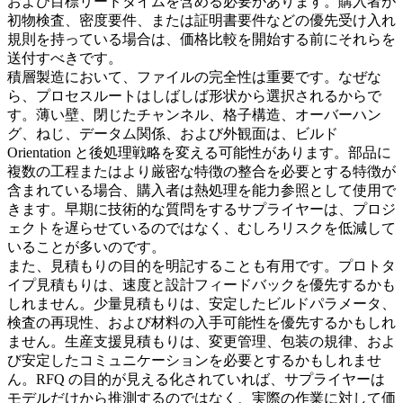
および目標リードタイムを含める必要があります。購入者が
初物検査、密度要件、または証明書要件などの優先受け入れ
規則を持っている場合は、価格比較を開始する前にそれらを
送付すべきです。
積層製造において、ファイルの完全性は重要です。なぜな
ら、プロセスルートはしばしば形状から選択されるからで
す。薄い壁、閉じたチャンネル、格子構造、オーバーハン
グ、ねじ、データム関係、および外観面は、ビルド
Orientation と後処理戦略を変える可能性があります。部品に
複数の工程またはより厳密な特徴の整合を必要とする特徴が
含まれている場合、購入者は
熱処理
を能力参照として使用で
きます。早期に技術的な質問をするサプライヤーは、プロジ
ェクトを遅らせているのではなく、むしろリスクを低減して
いることが多いのです。
また、見積もりの目的を明記することも有用です。プロトタ
イプ見積もりは、速度と設計フィードバックを優先するかも
しれません。少量見積もりは、安定したビルドパラメータ、
検査の再現性、および材料の入手可能性を優先するかもしれ
ません。生産支援見積もりは、変更管理、包装の規律、およ
び安定したコミュニケーションを必要とするかもしれませ
ん。RFQ の目的が見える化されていれば、サプライヤーは
モデルだけから推測するのではなく、実際の作業に対して価