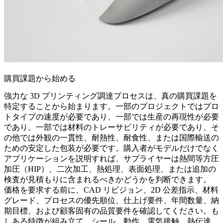
購買課題から始める
強力な 3D プリンティング調達プロセスは、真の購買課題を
特定することから始まります。一部のプロジェクトではプロ
トタイプの速度が必要であり、一部では生産の再現性が必要
であり、一部では材料のトレーサビリティが必要であり、そ
の他では外観の一貫性、耐熱性、耐食性、または国際輸送の
ための安定した包装が必要です。購入者がモデルだけでなく
アプリケーションを説明すれば、サプライヤーは
熱間等方圧
加圧（HIP）
、二次加工、熱処理、表面処理、または追加の
検査が見積もりに含まれるべきかどうかを判断できます。
価格を要求する前に、CAD リビジョン、2D 公差指示、材料
グレード、プロセスの優先順位、仕上げ要件、年間数量、納
期目標、および顧客固有の品質要件を確認してください。も
しある特徴が組み立て、シール、動作、電気接触、熱伝達、