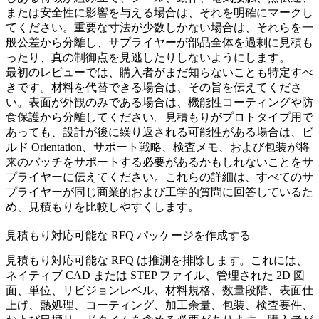
または安全性に影響を与える場合は、それを明確にマークし
てください。重要な寸法が少数しかない場合は、それらを一
般公差から分離し、サプライヤーが部品全体を過剰に見積も
ったり、真の制御点を見逃したりしないようにします。
最初のレビューでは、購入者がまだ知らないことも特定すべ
きです。材料を代替できる場合は、その旨を伝えてくださ
い。表面が外観のみである場合は、機能性コーティングや防
食保護から分離してください。見積もりがプロトタイプ用で
あっても、設計が後に繰り返される可能性がある場合は、ビ
ルド Orientation、サポート戦略、検査メモ、および包装が将
来のバッチをサポートする必要があるかもしれないことをサ
プライヤーに伝えてください。これらの詳細は、すべてのサ
プライヤーが同じ商業的および工学的質問に回答しているた
め、見積もりを比較しやすくします。
見積もり対応可能な RFQ パッケージを作成する
見積もり対応可能な RFQ は推測を排除します。これには、
ネイティブ CAD または STEP ファイル、管理された 2D 図
面、単位、リビジョンレベル、材料規格、数量段階、表面仕
上げ、熱処理、コーティング、加工余量、包装、検査要件、