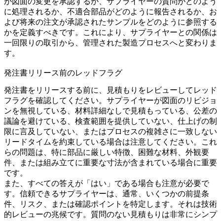
が図面の変更を承認するか、サプライヤーの質問がどのよう
に処理されるか、不適合部品がどのように報告されるか、お
よび将来の注文が承認されたサンプルをどのように参照する
かを定義すべきです。これにより、サプライヤーとの関係は
一回限りの取引から、管理された製造プロセスへと変わりま
す。
発注書リリース前のレッドフラグ
発注書をリリースする前に、見積もりをレビューしてレッド
フラグを確認してください。サプライヤーが図面のリビジョ
ンを無視している、材料詳細なしで見積もっている、公差の
議論を避けている、検査範囲を提供していない、仕上げの制
限に言及していない、またはプロセスの複雑さに一致しない
リードタイムを約束している場合は注意してください。これ
らの問題は、特に部品に厳しい特徴、困難な材料、外観要
件、または組み立てに重要な寸法が含まれている場合に重要
です。
また、すべての答えが「はい」である場合も注意が必要で
す。信頼できるサプライヤーは、通常、いくつかの前提条
件、リスク、または確認ポイントを特定します。それは技術
的レビューの兆候です。質問のない見積もりは非常にシンプ