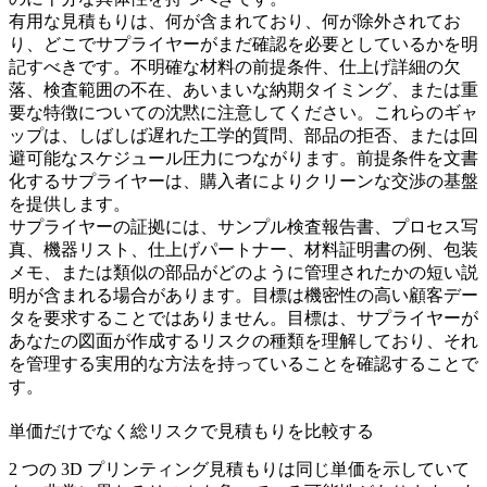
有用な見積もりは、何が含まれており、何が除外されてお
り、どこでサプライヤーがまだ確認を必要としているかを明
記すべきです。不明確な材料の前提条件、仕上げ詳細の欠
落、検査範囲の不在、あいまいな納期タイミング、または重
要な特徴についての沈黙に注意してください。これらのギャ
ップは、しばしば遅れた工学的質問、部品の拒否、または回
避可能なスケジュール圧力につながります。前提条件を文書
化するサプライヤーは、購入者によりクリーンな交渉の基盤
を提供します。
サプライヤーの証拠には、サンプル検査報告書、プロセス写
真、機器リスト、仕上げパートナー、材料証明書の例、包装
メモ、または類似の部品がどのように管理されたかの短い説
明が含まれる場合があります。目標は機密性の高い顧客デー
タを要求することではありません。目標は、サプライヤーが
あなたの図面が作成するリスクの種類を理解しており、それ
を管理する実用的な方法を持っていることを確認することで
す。
単価だけでなく総リスクで見積もりを比較する
2 つの 3D プリンティング見積もりは同じ単価を示していて