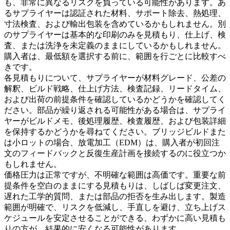
も、非常に異なるリスクを負っている可能性があります。あ
るサプライヤーは認証された材料、サポート除去、熱処理、
寸法検査、および輸出包装を含めているかもしれません。別
のサプライヤーは基本的な印刷のみを見積もり、仕上げ、検
査、または洗浄を未定義のままにしているかもしれません。
購入者は、最低額を選択する前に、範囲を行ごとに比較すべ
きです。
各見積もりについて、サプライヤーが材料グレード、公差の
解釈、ビルド戦略、仕上げ方法、検査記録、リードタイム、
および出荷の前提条件を確認しているかどうかを確認してく
ださい。部品が繰り返される可能性がある場合は、サプライ
ヤーがビルドメモ、後処理履歴、検査履歴、および包装詳細
を保持するかどうかを尋ねてください。ブリッジビルドまた
は小ロットの場合、
放電加工（EDM）
は、購入者が初回注
文のフィードバックと反復生産計画を接続するのに役立つか
もしれません。
価格圧力は正常ですが、不明確な範囲は高価です。重要な前
提条件を空白のままにする見積もりは、しばしば変更注文、
遅れた工学的質問、または部品の拒否を生み出します。製造
範囲が明確で、リスクを低減し、手直しを避け、立ち上げス
ケジュールを安定させることができる、わずかに高い見積も
りの方が、結果的に安くなる可能性があります。