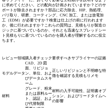
に求めてください。どの配向が計画されていますか？どのサ
ポートが除去されますか？部品に応力除去、HIP、熱処理、
バリ取り、研磨、コーティング、CNC 加工、または放電加
工（EDM）が必要ですか？検査は仕上げの前に行われます
か、後に行われますか？これらの質問は、見積もりが製造ロ
ジックに基づいているのか、それとも迅速なスプレッドシー
ト見積もりに基づいているのかを購入者が理解するのに役立
ちます。
レビュー領域
購入者チェック
要求すべきサプライヤーの証拠
CAD、2D 図
面、リビジョ
正しいリビジョンと不明瞭な特
モデルデータ
ン、単位、およ
徴を確認する見積もりメモ
びデータムスキ
ーム
グレード、粉末
材料の入手可能性、証明書オプ
または原料ルー
材料
ション、およびリードタイムへ
ト、認証、およ
の影響
び代替制限