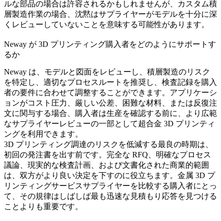
ルな部品の場合は許容されるかもしれませんが、カスタム積
層製造作業の場合、沈黙はサプライヤーがモデルを十分に深
くレビューしていないことを意味する可能性があります。
Neway が 3D プリンティング購入者をどのようにサポートす
るか
Neway は、モデルと図面をレビューし、積層製造のリスク
を特定し、適切なプロセスルートを推奨し、検査記録を購入
者の要件に合わせて調整することができます。アプリケーシ
ョンがコスト圧力、厳しい公差、困難な材料、または反復注
文に関与する場合、購入者は生産を確認する前に、より広範
なサプライヤーレビューの一部として
超合金 3D プリンティ
ング
を利用できます。
3D プリンティング調達のリスクを低減する最良の時期は、
初回の発注書を出す前です。完全な RFQ、明確なプロセス
議論、現実的な検査計画、および文書化された商業的範囲
は、双方がより良い決定を下すのに役立ちます。金属 3D プ
リンティングサービスサプライヤーを比較する購入者にとっ
て、その規律はしばしば最も迅速な見積もり応答を見つける
ことよりも重要です。