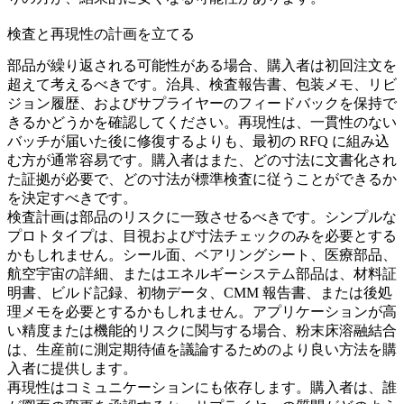
検査と再現性の計画を立てる
部品が繰り返される可能性がある場合、購入者は初回注文を
超えて考えるべきです。治具、検査報告書、包装メモ、リビ
ジョン履歴、およびサプライヤーのフィードバックを保持で
きるかどうかを確認してください。再現性は、一貫性のない
バッチが届いた後に修復するよりも、最初の RFQ に組み込
む方が通常容易です。購入者はまた、どの寸法に文書化され
た証拠が必要で、どの寸法が標準検査に従うことができるか
を決定すべきです。
検査計画は部品のリスクに一致させるべきです。シンプルな
プロトタイプは、目視および寸法チェックのみを必要とする
かもしれません。シール面、ベアリングシート、医療部品、
航空宇宙の詳細、またはエネルギーシステム部品は、材料証
明書、ビルド記録、初物データ、CMM 報告書、または後処
理メモを必要とするかもしれません。アプリケーションが高
い精度または機能的リスクに関与する場合、
粉末床溶融結合
は、生産前に測定期待値を議論するためのより良い方法を購
入者に提供します。
再現性はコミュニケーションにも依存します。購入者は、誰