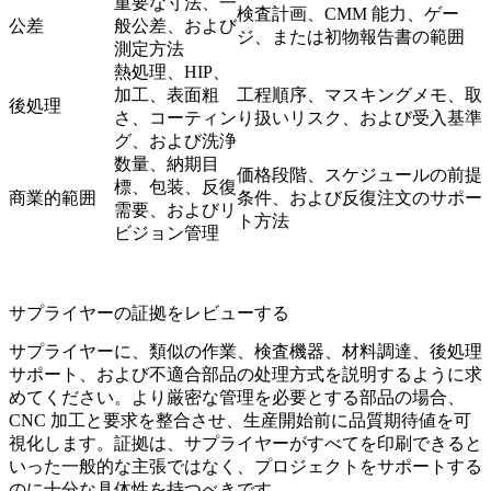
重要な寸法、一
検査計画、CMM 能力、ゲー
公差
般公差、および
ジ、または初物報告書の範囲
測定方法
熱処理、HIP、
加工、表面粗
工程順序、マスキングメモ、取
後処理
さ、コーティン
り扱いリスク、および受入基準
グ、および洗浄
数量、納期目
価格段階、スケジュールの前提
標、包装、反復
商業的範囲
条件、および反復注文のサポー
需要、およびリ
ト方法
ビジョン管理
サプライヤーの証拠をレビューする
サプライヤーに、類似の作業、検査機器、材料調達、後処理
サポート、および不適合部品の处理方式を説明するように求
めてください。より厳密な管理を必要とする部品の場合、
CNC 加工
と要求を整合させ、生産開始前に品質期待値を可
視化します。証拠は、サプライヤーがすべてを印刷できると
いった一般的な主張ではなく、プロジェクトをサポートする
のに十分な具体性を持つべきです。