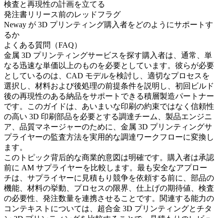
検査と再現性の計画を立てる
発注書リリース前のレッドフラグ
Neway が 3D プリンティング購入者をどのようにサポートす
るか
よくある質問（FAQ）
金属 3D プリンティングサービス
を探す購入者は、通常、単
なる迅速な単価以上のものを必要としています。彼らが必要
としているのは、CAD モデルを検討し、適切なプロセスを
選択し、材料および後処理の前提条件を説明し、初回ビルド
後の再現性のある納品をサポートできる積層製造パートナー
です。このガイドは、あいまいな印刷の約束ではなく信頼性
の高い 3D 印刷部品を必要とする調達チーム、製品エンジニ
ア、品質マネージャーのために、金属 3D プリンティングサ
プライヤーの監査方法を実用的な調達ワークフローに変換し
ます。
このトピック背后的な商業的意図は明確です。購入者は承認
前に AM サプライヤーを比較します。最も安全なアプロー
チは、サプライヤーに見積もり競争を依頼する前に、部品の
機能、材料の挙動、プロセスの限界、仕上げの期待値、検査
の必要性、発注数量を連携させることです。関連する能力の
コンテキストについては、
超合金 3D プリンティング
と
チタ