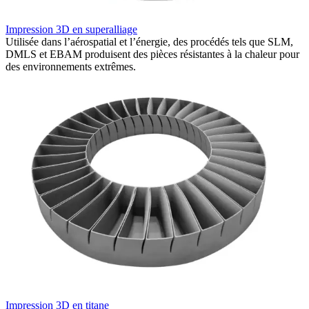
Impression 3D en superalliage
I
Utilisée dans l’aérospatial et l’énergie, des procédés tels que SLM,
W
DMLS et EBAM produisent des pièces résistantes à la chaleur pour
c
des environnements extrêmes.
c
Impression 3D en titane
I