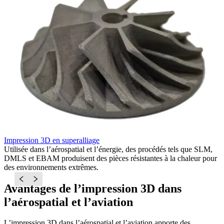
Impression 3D en superalliage
I
Utilisée dans l’aérospatial et l’énergie, des procédés tels que SLM,
I
DMLS et EBAM produisent des pièces résistantes à la chaleur pour
e
des environnements extrêmes.
r
Avantages de l’impression 3D dans
l’aérospatial et l’aviation
L’impression 3D dans l’aérospatial et l’aviation apporte des