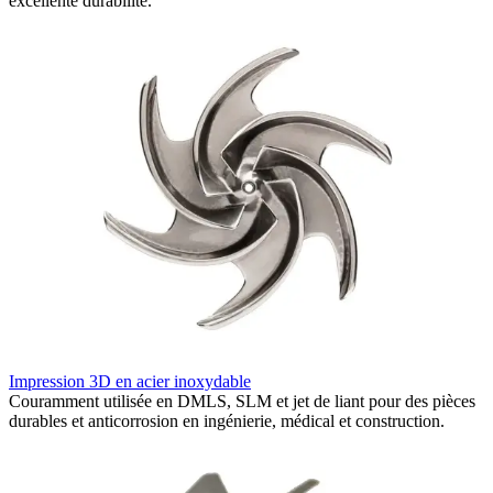
excellente durabilité.
I
Impression 3D en acier inoxydable
S
Couramment utilisée en DMLS, SLM et jet de liant pour des pièces
d
durables et anticorrosion en ingénierie, médical et construction.
p