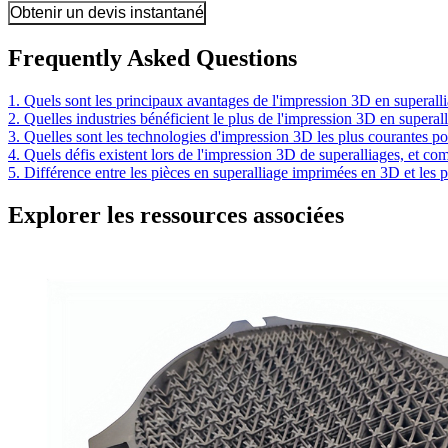
Obtenir un devis instantané
Frequently Asked Questions
1. Quels sont les principaux avantages de l'impression 3D en superalli
2. Quelles industries bénéficient le plus de l'impression 3D en superal
3. Quelles sont les technologies d'impression 3D les plus courantes pou
4. Quels défis existent lors de l'impression 3D de superalliages, et co
5. Différence entre les pièces en superalliage imprimées en 3D et les p
Explorer les ressources associées