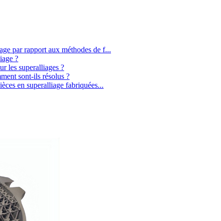
age par rapport aux méthodes de f...
liage ?
r les superalliages ?
mment sont-ils résolus ?
ièces en superalliage fabriquées...