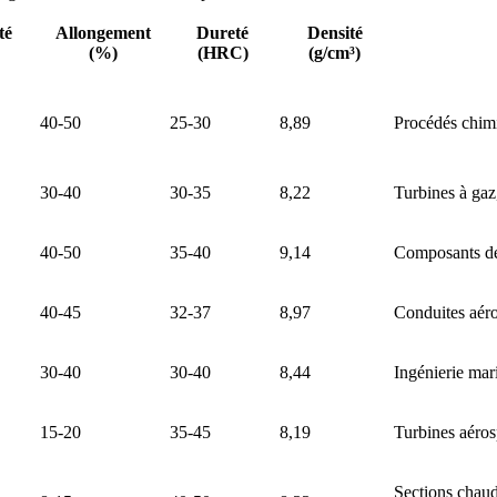
té
Allongement
Dureté
Densité
(%)
(HRC)
(g/cm³)
40-50
25-30
8,89
Procédés chimi
30-40
30-35
8,22
Turbines à gaz
40-50
35-40
9,14
Composants de
40-45
32-37
8,97
Conduites aéros
30-40
30-40
8,44
Ingénierie mar
15-20
35-45
8,19
Turbines aéros
Sections chaude