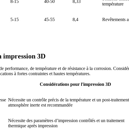
8-15
40-50
8,33
température
5-15
45-55
8,4
Revêtements an
en impression 3D
 performance, de température et de résistance à la corrosion. Considére
ations à fortes contraintes et hautes températures.
Considérations pour l'impression 3D
esse
Nécessite un contrôle précis de la température et un post-traitement
atmosphère inerte est recommandée
Nécessite des paramètres d’impression contrôlés et un traitement
thermique après impression