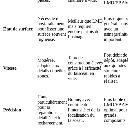
pièces.
chambre à vide.
LMD/EBAM
Nécessite du
Plus rugueux 
Meilleur que LMD
post-traitement
général, souv
mais requiert
État de surface
pour lisser une
avec un
encore parfois de
surface souvent
usinage/finiti
l’usinage.
rugueuse.
important.
Fort débit de
Taux de
Modérée,
dépôt, adapté
construction élevés
adaptée aux
aux grandes
Vitesse
grâce à l’efficacité
détails et petites
structures
du faisceau en
zones.
rapides à
vide.
réaliser.
Haute,
Bonne, avec
Plus faible qu
particulièrement
contrôle de
LMD/EBAM
pour la
Précision
l’intensité et de la
optimal pour l
réparation
focalisation du
grands
détaillée et le
faisceau.
composants.
rechargement.