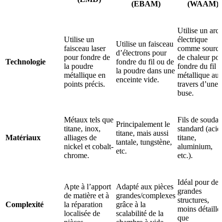
(EBAM)
(WAAM)
Utilise un arc
Utilise un
électrique
Utilise un faisceau
faisceau laser
comme sourc
d’électrons pour
pour fondre de
de chaleur po
Technologie
fondre du fil ou de
la poudre
fondre du fil
la poudre dans une
métallique en
métallique au
enceinte vide.
points précis.
travers d’une
buse.
Métaux tels que
Fils de souda
Principalement le
titane, inox,
standard (acier
titane, mais aussi
Matériaux
alliages de
titane,
tantale, tungstène,
nickel et cobalt-
aluminium,
etc.
chrome.
etc.).
Idéal pour de
Apte à l’apport
Adapté aux pièces
grandes
de matière et à
grandes/complexes
structures,
Complexité
la réparation
grâce à la
moins détaillé
localisée de
scalabilité de la
que