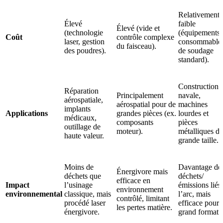
Relativement
Élevé
faible
Élevé (vide et
(technologie
(équipements 
Coût
contrôle complexe
laser, gestion
consommable
du faisceau).
des poudres).
de soudage
standard).
Construction
Réparation
Principalement
navale,
aérospatiale,
aérospatial pour de
machines
implants
Applications
grandes pièces (ex.
lourdes et
médicaux,
composants
pièces
outillage de
moteur).
métalliques de
haute valeur.
grande taille.
Moins de
Davantage de
Énergivore mais
déchets que
déchets/
efficace en
Impact
l’usinage
émissions liés
environnement
environnemental
classique, mais
l’arc, mais
contrôlé, limitant
procédé laser
efficace pour 
les pertes matière.
énergivore.
grand format.