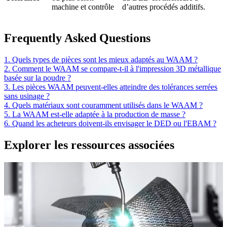
machine et contrôle
d’autres procédés additifs.
Frequently Asked Questions
1. Quels types de pièces sont les mieux adaptés au WAAM ?
2. Comment le WAAM se compare-t-il à l'impression 3D métallique
basée sur la poudre ?
3. Les pièces WAAM peuvent-elles atteindre des tolérances serrées
sans usinage ?
4. Quels matériaux sont couramment utilisés dans le WAAM ?
5. La WAAM est-elle adaptée à la production de masse ?
6. Quand les acheteurs doivent-ils envisager le DED ou l'EBAM ?
Explorer les ressources associées