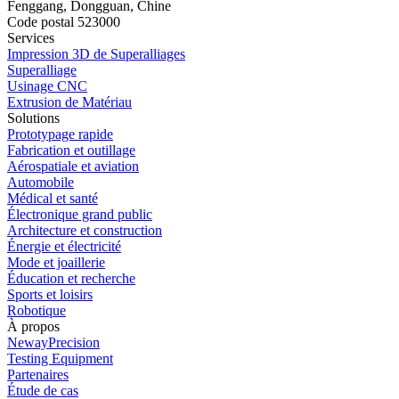
Fenggang, Dongguan, Chine
Code postal 523000
Services
Impression 3D de Superalliages
Superalliage
Usinage CNC
Extrusion de Matériau
Solutions
Prototypage rapide
Fabrication et outillage
Aérospatiale et aviation
Automobile
Médical et santé
Électronique grand public
Architecture et construction
Énergie et électricité
Mode et joaillerie
Éducation et recherche
Sports et loisirs
Robotique
À propos
NewayPrecision
Testing Equipment
Partenaires
Étude de cas