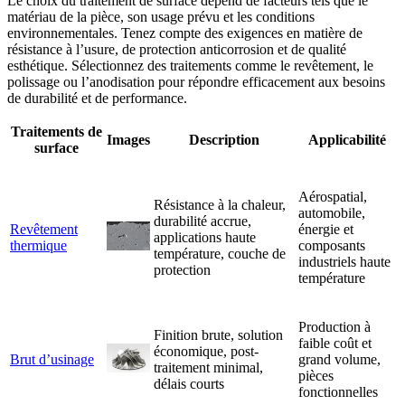
Le choix du traitement de surface dépend de facteurs tels que le
matériau de la pièce, son usage prévu et les conditions
environnementales. Tenez compte des exigences en matière de
résistance à l’usure, de protection anticorrosion et de qualité
esthétique. Sélectionnez des traitements comme le revêtement, le
polissage ou l’anodisation pour répondre efficacement aux besoins
de durabilité et de performance.
Traitements de
Images
Description
Applicabilité
surface
Aérospatial,
Résistance à la chaleur,
automobile,
durabilité accrue,
Revêtement
énergie et
applications haute
thermique
composants
température, couche de
industriels haute
protection
température
Production à
Finition brute, solution
faible coût et
économique, post-
Brut d’usinage
grand volume,
traitement minimal,
pièces
délais courts
fonctionnelles