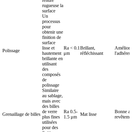
rendre
rugueuse la
surface
Un
processus
pour
obtenir une
finition de
surface
lisse et
Ra < 0.1
Brillant,
Améliora
Polissage
hautement
μm
réfléchissant
l'adhéren
brillante en
utilisant
des
composés
de
polissage
Similaire
au sablage,
mais avec
des billes
de verre
Ra 0.5-
Bonne ad
Grenaillage de billes
Mat lisse
plus fines
1.5 μm
revêteme
utilisées
pour des