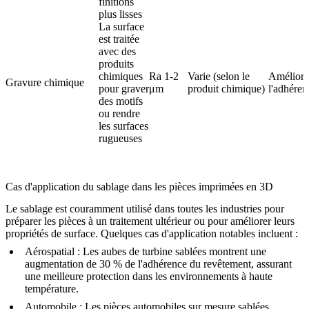
finitions
plus lisses
La surface
est traitée
avec des
produits
chimiques
Ra 1-2
Varie (selon le
Améliora
Gravure chimique
pour graver
μm
produit chimique)
l'adhéren
des motifs
ou rendre
les surfaces
rugueuses
Cas d'application du sablage dans les pièces imprimées en 3D
Le sablage est couramment utilisé dans toutes les industries pour
préparer les pièces à un traitement ultérieur ou pour améliorer leurs
propriétés de surface. Quelques cas d'application notables incluent :
Aérospatial
: Les aubes de turbine sablées montrent une
augmentation de 30 % de l'adhérence du revêtement, assurant
une meilleure protection dans les environnements à haute
température.
Automobile
: Les pièces automobiles sur mesure sablées