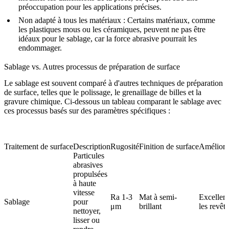
préoccupation pour les applications précises.
Non adapté à tous les matériaux
: Certains matériaux, comme
les plastiques mous ou les céramiques, peuvent ne pas être
idéaux pour le sablage, car la force abrasive pourrait les
endommager.
Sablage vs. Autres processus de préparation de surface
Le sablage est souvent comparé à d'autres techniques de préparation
de surface, telles que le polissage, le grenaillage de billes et la
gravure chimique. Ci-dessous un tableau comparant le sablage avec
ces processus basés sur des paramètres spécifiques :
Traitement de surface
Description
Rugosité
Finition de surface
Améliorat
Particules
abrasives
propulsées
à haute
vitesse
Ra 1-3
Mat à semi-
Excellen
Sablage
pour
μm
brillant
les revêt
nettoyer,
lisser ou