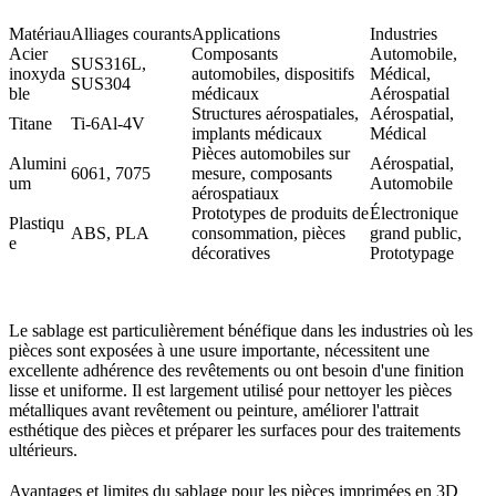
Matériau
Alliages courants
Applications
Industries
Acier
Composants
Automobile,
SUS316L
,
inoxyda
automobiles, dispositifs
Médical,
SUS304
ble
médicaux
Aérospatial
Structures aérospatiales,
Aérospatial,
Titane
Ti-6Al-4V
implants médicaux
Médical
Pièces automobiles sur
Alumini
Aérospatial,
6061
,
7075
mesure, composants
um
Automobile
aérospatiaux
Prototypes de produits de
Électronique
Plastiqu
ABS
,
PLA
consommation, pièces
grand public,
e
décoratives
Prototypage
Le sablage est particulièrement bénéfique dans les industries où les
pièces sont exposées à une usure importante, nécessitent une
excellente adhérence des revêtements ou ont besoin d'une finition
lisse et uniforme. Il est largement utilisé pour nettoyer les pièces
métalliques avant revêtement ou peinture, améliorer l'attrait
esthétique des pièces et préparer les surfaces pour des traitements
ultérieurs.
Avantages et limites du sablage pour les pièces imprimées en 3D