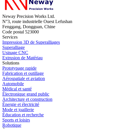
Neway Precision Works Ltd.
N°3, route industrielle Ouest Lefushan
Fenggang, Dongguan, Chine
Code postal 523000
Services
Impression 3D de Superalliages
Superalliage
Usinage CNC
Extrusion de Matériau
Solutions
Prototypage rapide
Fabrication et outillage
Aérospatiale et aviation
Automobile
Médical et santé
Électronique grand public
Architecture et construction
Énergie et électricité
Mode et joaillerie
Éducation et recherche
Sports et loisirs
Robotique