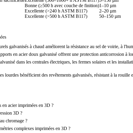
 sacrificielle
Excellente (500–1000+ h ASTM B117)
5–150 µm
Bonne (≥500 h avec couche de finition)
1–10 µm
Excellente (>240 h ASTM B117)
2–20 µm
Excellente (>500 h ASTM B117)
50–150 µm
sées
els galvanisés à chaud améliorent la résistance au sel de voirie, à l'humi
pports en acier doux galvanisé offrent une protection anticorrosion à lo
alvanisé dans les centrales électriques, les fermes solaires et les installa
es lourdes bénéficient des revêtements galvanisés, résistant à la rouil
es en acier imprimées en 3D ?
ression 3D ?
t au chromage ?
éométries complexes imprimées en 3D ?