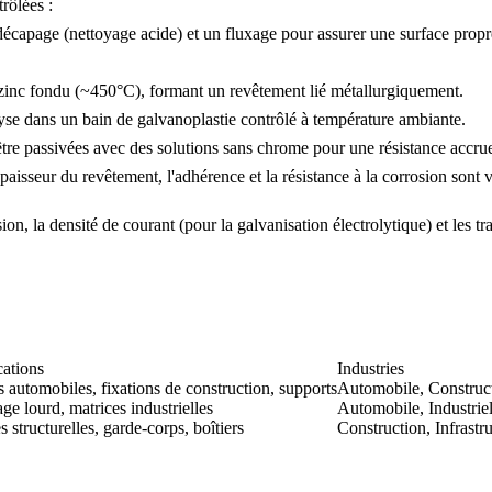
rôlées :
décapage (nettoyage acide) et un fluxage pour assurer une surface propre
zinc fondu (~450°C), formant un revêtement lié métallurgiquement.
lyse dans un bain de galvanoplastie contrôlé à température ambiante.
être passivées avec des solutions sans chrome pour une résistance accrue
paisseur du revêtement, l'adhérence et la résistance à la corrosion sont vé
on, la densité de courant (pour la galvanisation électrolytique) et les t
ations
Industries
 automobiles, fixations de construction, supports
Automobile, Construct
age lourd, matrices industrielles
Automobile, Industrie
s structurelles, garde-corps, boîtiers
Construction, Infrastr