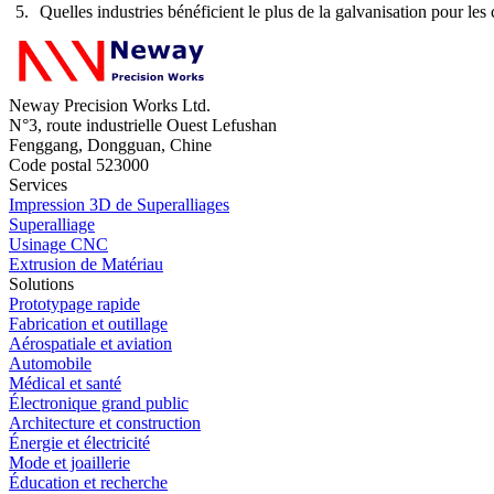
Quelles industries bénéficient le plus de la galvanisation pour l
Neway Precision Works Ltd.
N°3, route industrielle Ouest Lefushan
Fenggang, Dongguan, Chine
Code postal 523000
Services
Impression 3D de Superalliages
Superalliage
Usinage CNC
Extrusion de Matériau
Solutions
Prototypage rapide
Fabrication et outillage
Aérospatiale et aviation
Automobile
Médical et santé
Électronique grand public
Architecture et construction
Énergie et électricité
Mode et joaillerie
Éducation et recherche