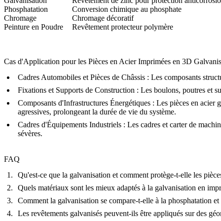
Galvanisation
Revêtement de zinc pour protection anticorrosion
Phosphatation
Conversion chimique au phosphate
Chromage
Chromage décoratif
Peinture en Poudre
Revêtement protecteur polymère
Cas d'Application pour les Pièces en Acier Imprimées en 3D Galvani
Cadres Automobiles et Pièces de Châssis
: Les composants structur
Fixations et Supports de Construction
: Les boulons, poutres et su
Composants d'Infrastructures Énergétiques
: Les pièces en acier g
agressives, prolongeant la durée de vie du système.
Cadres d'Équipements Industriels
: Les cadres et carter de machin
sévères.
FAQ
Qu'est-ce que la galvanisation et comment protège-t-elle les pièc
Quels matériaux sont les mieux adaptés à la galvanisation en imp
Comment la galvanisation se compare-t-elle à la phosphatation e
Les revêtements galvanisés peuvent-ils être appliqués sur des g