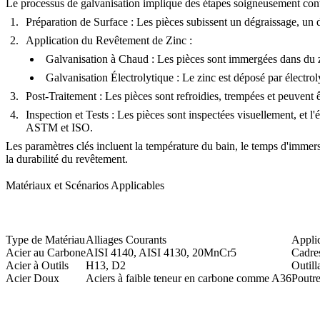
Le processus de galvanisation implique des étapes soigneusement cont
Préparation de Surface
: Les pièces subissent un dégraissage, un 
Application du Revêtement de Zinc
:
Galvanisation à Chaud
: Les pièces sont immergées dans du 
Galvanisation Électrolytique
: Le zinc est déposé par électro
Post-Traitement
: Les pièces sont refroidies, trempées et peuvent 
Inspection et Tests
: Les pièces sont inspectées visuellement, et l'é
ASTM et ISO.
Les paramètres clés incluent la température du bain, le temps d'immersi
la durabilité du revêtement.
Matériaux et Scénarios Applicables
Type de Matériau
Alliages Courants
Applic
Acier au Carbone
AISI 4140
,
AISI 4130
,
20MnCr5
Cadres
Acier à Outils
H13
,
D2
Outill
Acier Doux
Aciers à faible teneur en carbone comme A36
Poutre