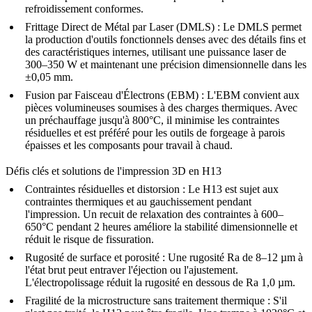
refroidissement conformes.
Frittage Direct de Métal par Laser (DMLS) :
Le
DMLS
permet
la production d'outils fonctionnels denses avec des détails fins et
des caractéristiques internes, utilisant une puissance laser de
300–350 W et maintenant une précision dimensionnelle dans les
±0,05 mm.
Fusion par Faisceau d'Électrons (EBM) :
L'
EBM
convient aux
pièces volumineuses soumises à des charges thermiques. Avec
un préchauffage jusqu'à 800°C, il minimise les contraintes
résiduelles et est préféré pour les outils de forgeage à parois
épaisses et les composants pour travail à chaud.
Défis clés et solutions de l'impression 3D en H13
Contraintes résiduelles et distorsion :
Le H13 est sujet aux
contraintes thermiques et au gauchissement pendant
l'impression. Un recuit de relaxation des contraintes à 600–
650°C pendant 2 heures améliore la stabilité dimensionnelle et
réduit le risque de fissuration.
Rugosité de surface et porosité :
Une rugosité Ra de 8–12 µm à
l'état brut peut entraver l'éjection ou l'ajustement.
L'
électropolissage
réduit la rugosité en dessous de Ra 1,0 µm.
Fragilité de la microstructure sans traitement thermique :
S'il