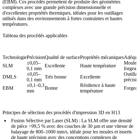
(EBM)
. Ces procédés permettent de produire des géométries
complexes avec une grande précision dimensionnelle et
d'excellentes propriétés thermiques, idéales pour les outillages
utilisés dans des environnements à fortes contraintes et hautes
températures.
Tableau des procédés applicables
Technologie
Précision
Qualité de surface
Propriétés mécaniques
Adéquat
±0,05–
Moules,
SLM
Excellente
Haute température
0,1 mm
forgeag
±0,05–
Outilla
DMLS
Très bonne
Excellente
0,1 mm
précisi
±0,1–0,3
Résilience à haute
EBM
Bonne
Forgeag
mm
température
Principes de sélection des procédés d'impression 3D en H13
Fusion Sélective par Laser (SLM) :
La
SLM
offre une densité
de pièce >99,5 % avec des couches de 30 µm et une vitesse de
balayage de 800–1000 mm/s, idéale pour les moules et inserts
de haute précision avec des conceptions complexes de