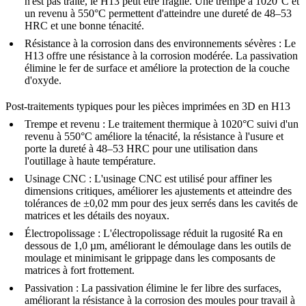
n'est pas traité, le H13 peut être fragile. Une
trempe à 1020°C et
un revenu à 550°C
permettent d'atteindre une dureté de 48–53
HRC et une bonne ténacité.
Résistance à la corrosion dans des environnements sévères :
Le
H13 offre une résistance à la corrosion modérée. La
passivation
élimine le fer de surface et améliore la protection de la couche
d'oxyde.
Post-traitements typiques pour les pièces imprimées en 3D en H13
Trempe et revenu :
Le
traitement thermique
à 1020°C suivi d'un
revenu à 550°C améliore la ténacité, la résistance à l'usure et
porte la dureté à 48–53 HRC pour une utilisation dans
l'outillage à haute température.
Usinage CNC :
L'
usinage CNC
est utilisé pour affiner les
dimensions critiques, améliorer les ajustements et atteindre des
tolérances de ±0,02 mm pour des jeux serrés dans les cavités de
matrices et les détails des noyaux.
Électropolissage :
L'
électropolissage
réduit la rugosité Ra en
dessous de 1,0 µm, améliorant le démoulage dans les outils de
moulage et minimisant le grippage dans les composants de
matrices à fort frottement.
Passivation :
La
passivation
élimine le fer libre des surfaces,
améliorant la résistance à la corrosion des moules pour travail à