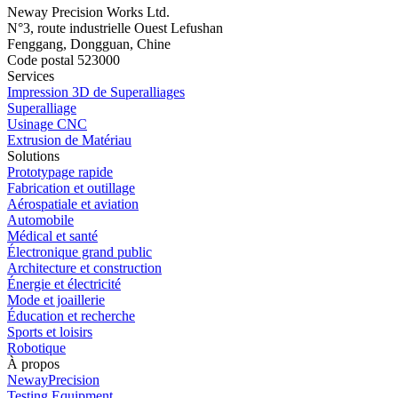
Neway Precision Works Ltd.
N°3, route industrielle Ouest Lefushan
Fenggang, Dongguan, Chine
Code postal 523000
Services
Impression 3D de Superalliages
Superalliage
Usinage CNC
Extrusion de Matériau
Solutions
Prototypage rapide
Fabrication et outillage
Aérospatiale et aviation
Automobile
Médical et santé
Électronique grand public
Architecture et construction
Énergie et électricité
Mode et joaillerie
Éducation et recherche
Sports et loisirs
Robotique
À propos
NewayPrecision
Testing Equipment