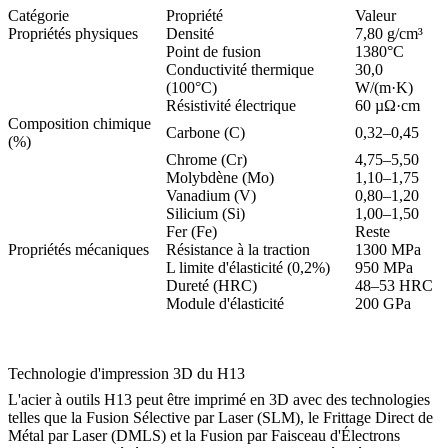
Catégorie
Propriété
Valeur
Propriétés physiques
Densité
7,80 g/cm³
Point de fusion
1380°C
Conductivité thermique
30,0
(100°C)
W/(m·K)
Résistivité électrique
60 µΩ·cm
Composition chimique
Carbone (C)
0,32–0,45
(%)
Chrome (Cr)
4,75–5,50
Molybdène (Mo)
1,10–1,75
Vanadium (V)
0,80–1,20
Silicium (Si)
1,00–1,50
Fer (Fe)
Reste
Propriétés mécaniques
Résistance à la traction
1300 MPa
L limite d'élasticité (0,2%)
950 MPa
Dureté (HRC)
48–53 HRC
Module d'élasticité
200 GPa
Technologie d'impression 3D du H13
L'acier à outils H13 peut être imprimé en 3D avec des technologies
telles que la
Fusion Sélective par Laser (SLM)
, le
Frittage Direct de
Métal par Laser (DMLS)
et la
Fusion par Faisceau d'Électrons