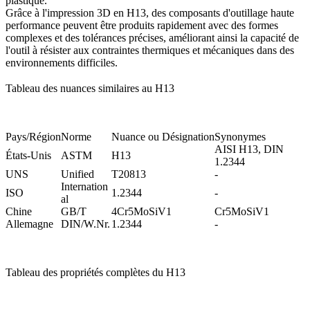
plastique.
Grâce à
l'impression 3D en H13
, des composants d'outillage haute
performance peuvent être produits rapidement avec des formes
complexes et des tolérances précises, améliorant ainsi la capacité de
l'outil à résister aux contraintes thermiques et mécaniques dans des
environnements difficiles.
Tableau des nuances similaires au H13
Pays/Région
Norme
Nuance ou Désignation
Synonymes
AISI H13, DIN
États-Unis
ASTM
H13
1.2344
UNS
Unified
T20813
-
Internation
ISO
1.2344
-
al
Chine
GB/T
4Cr5MoSiV1
Cr5MoSiV1
Allemagne
DIN/W.Nr.
1.2344
-
Tableau des propriétés complètes du H13