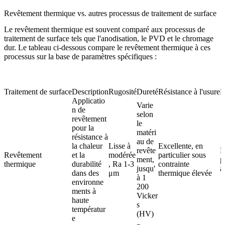
Revêtement thermique vs. autres processus de traitement de surface
Le revêtement thermique est souvent comparé aux processus de
traitement de surface tels que l'anodisation, le PVD et le chromage
dur. Le tableau ci-dessous compare le revêtement thermique à ces
processus sur la base de paramètres spécifiques :
Traitement de surface
Description
Rugosité
Dureté
Résistance à l'usure
R
Applicatio
Varie
n de
selon
revêtement
le
pour la
matéri
résistance à
au de
la chaleur
Lisse à
Excellente, en
revête
E
Revêtement
et la
modérée
particulier sous
ment,
p
thermique
durabilité
, Ra 1-3
contrainte
jusqu'
à
dans des
μm
thermique élevée
à 1
environne
200
ments à
Vicker
haute
s
températur
(HV)
e