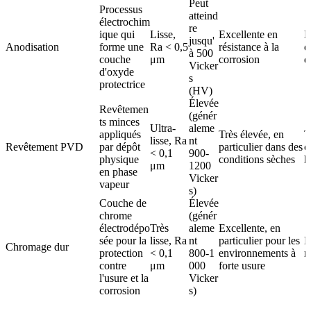
Peut
Processus
atteind
électrochim
re
ique qui
Lisse,
Excellente en
E
jusqu'
Anodisation
forme une
Ra < 0,5
résistance à la
d
à 500
couche
μm
corrosion
d
Vicker
d'oxyde
s
protectrice
(HV)
Élevée
Revêtemen
(génér
ts minces
Ultra-
aleme
appliqués
Très élevée, en
T
lisse, Ra
nt
Revêtement PVD
par dépôt
particulier dans des
c
< 0,1
900-
physique
conditions sèches
h
μm
1200
en phase
Vicker
vapeur
s)
Couche de
Élevée
chrome
(génér
électrodépo
Très
aleme
Excellente, en
sée pour la
lisse, Ra
nt
particulier pour les
E
Chromage dur
protection
< 0,1
800-1
environnements à
r
contre
μm
000
forte usure
l'usure et la
Vicker
corrosion
s)