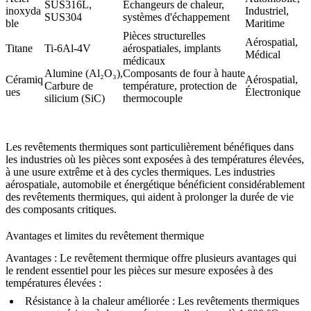
SUS316L
,
Échangeurs de chaleur,
inoxyda
Industriel,
SUS304
systèmes d'échappement
ble
Maritime
Pièces structurelles
Aérospatial,
Titane
Ti-6Al-4V
aérospatiales, implants
Médical
médicaux
Alumine (Al₂O₃)
,
Composants de four à haute
Céramiq
Aérospatial,
Carbure de
température, protection de
ues
Électronique
silicium (SiC)
thermocouple
Les revêtements thermiques sont particulièrement bénéfiques dans
les industries où les pièces sont exposées à des températures élevées,
à une usure extrême et à des cycles thermiques. Les industries
aérospatiale, automobile et énergétique bénéficient considérablement
des revêtements thermiques, qui aident à prolonger la durée de vie
des composants critiques.
Avantages et limites du revêtement thermique
Avantages :
Le revêtement thermique offre plusieurs avantages qui
le rendent essentiel pour les pièces sur mesure exposées à des
températures élevées :
Résistance à la chaleur améliorée
: Les revêtements thermiques