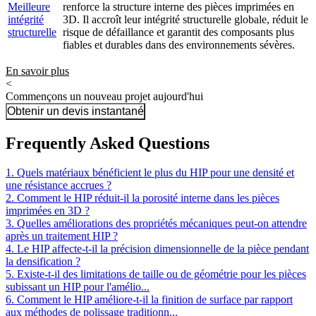
Meilleure
renforce la structure interne des pièces imprimées en
intégrité
3D. Il accroît leur intégrité structurelle globale, réduit le
structurelle
risque de défaillance et garantit des composants plus
fiables et durables dans des environnements sévères.
En savoir plus
<
Commençons un nouveau projet aujourd'hui
Obtenir un devis instantané
Frequently Asked Questions
1. Quels matériaux bénéficient le plus du HIP pour une densité et
une résistance accrues ?
2. Comment le HIP réduit-il la porosité interne dans les pièces
imprimées en 3D ?
3. Quelles améliorations des propriétés mécaniques peut-on attendre
après un traitement HIP ?
4. Le HIP affecte-t-il la précision dimensionnelle de la pièce pendant
la densification ?
5. Existe-t-il des limitations de taille ou de géométrie pour les pièces
subissant un HIP pour l'amélio...
6. Comment le HIP améliore-t-il la finition de surface par rapport
aux méthodes de polissage traditionn...