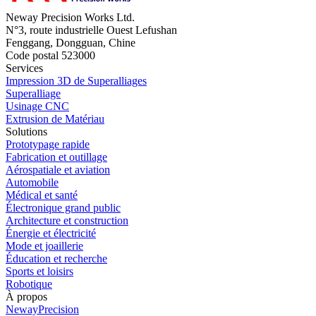
Neway Precision Works Ltd.
N°3, route industrielle Ouest Lefushan
Fenggang, Dongguan, Chine
Code postal 523000
Services
Impression 3D de Superalliages
Superalliage
Usinage CNC
Extrusion de Matériau
Solutions
Prototypage rapide
Fabrication et outillage
Aérospatiale et aviation
Automobile
Médical et santé
Électronique grand public
Architecture et construction
Énergie et électricité
Mode et joaillerie
Éducation et recherche
Sports et loisirs
Robotique
À propos
NewayPrecision