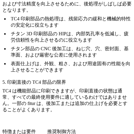
および寸法精度を向上させるために、後処理がしばしば必要
となります。
TC4 印刷部品の熱処理
は、残留応力の緩和と機械的特性
の安定化に役立ちます
チタン 3D 印刷部品の HIP
は、内部気孔率を低減し、疲
労信頼性を向上させるのに役立ちます
チタン部品の CNC 後加工
は、ねじ穴、穴、密封面、基
準面、および厳密な公差に使用されます
表面仕上げは、外観、粗さ、および用途固有の性能を向
上させることができます
5. 印刷直後の TC4 部品の限界
TC4 は機能部品に印刷できますが、印刷直後の状態は通
常、すべての最終使用要件に適しているわけではありませ
ん。一部の fitur は、後加工または追加の仕上げを必要とす
ることがよくあります。
特徴または要件
推奨制御方法