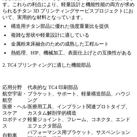
す。これらの利点により、軽量設計と機能性能の両方が求め
られる
チタン 3D プリンティングサービス
プロジェクトにお
いて、実用的な材料となっています。
構造用チタン部品に優れた強度重量比を提供
複雑な形状や軽量設計に適している
金属粉末床融合のための成熟した工程ルート
熱処理、HIP、機械加工、表面仕上げとの互換性がある
2. TC4 プリンティングに適した機能部品
応用分野
代表的な TC4 印刷部品
航空宇宙・
ブラケット、サポート、軽量構造部品、ハウジ
航空
ング
医療・ヘル
医療用工具、インプラント関連プロトタイプ、
スケア
カスタム解剖学的構造
ロボティク
軽量ジョイント、フレーム、コネクタ、エンド
ス
エフェクタ部品
パフォーマンス用ブラケット、サスペンション
自動車