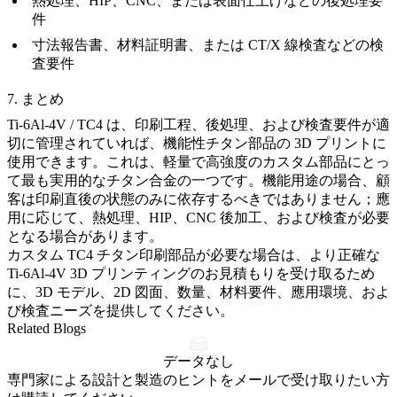
熱処理、HIP、CNC、または表面仕上げなどの後処理要
件
寸法報告書、材料証明書、または CT/X 線検査などの検
査要件
7. まとめ
Ti-6Al-4V / TC4 は、印刷工程、後処理、および検査要件が適
切に管理されていれば、機能性チタン部品の 3D プリントに
使用できます。これは、軽量で高強度のカスタム部品にとっ
て最も実用的なチタン合金の一つです。機能用途の場合、顧
客は印刷直後の状態のみに依存するべきではありません；應
用に応じて、熱処理、HIP、CNC 後加工、および検査が必要
となる場合があります。
カスタム TC4 チタン印刷部品が必要な場合は、より正確な
Ti-6Al-4V 3D プリンティングのお見積もりを受け取るため
に、3D モデル、2D 図面、数量、材料要件、應用環境、およ
び検査ニーズを提供してください。
Related Blogs
データなし
専門家による設計と製造のヒントをメールで受け取りたい方