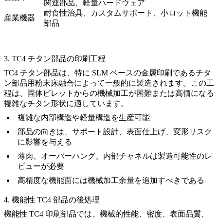
関連部品、軽量ハードウェア
耐食性治具、カスタムサポート、小ロット機能
産業機器
部品
3. TC4 チタン部品の印刷工程
TC4 チタン部品は、特に SLM ベースの金属印刷である
チタ
ン部品用粉末床融合
によって一般的に製造されます。この工
程は、固体ビレットからの機械加工が困難または高価になる
複雑なチタン形状に適しています。
複雑な内部構造や軽量構造を生産可能
部品の向きは、サポート設計、表面仕上げ、変形リスク
に影響を与える
薄肉、オーバーハング、内部チャネルは製造可能性のレ
ビューが必要
高精度な機能面には機械加工余量を追加すべきである
4. 機能性 TC4 部品の後処理
機能性 TC4 印刷部品では、機械的性能、密度、表面品質、