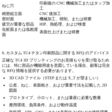
印刷後の CNC 機械加工またはタップ加
ねじ穴
工
精密組立面
CNC 後加工
密封面
機械加工、研削、または研磨
疲労が重要な部品
HIP、熱処理、および検査
化粧面または低粗度
表面仕上げまたは研磨
面
6. カスタム TC4 チタン印刷部品に関する RFQ のアドバイス
正確な TC4 3D プリンティングのお見積もりを受け取るため
には、特に部品が機能用途を意図している場合、顧客は完全
な RFQ 情報を提供する必要があります。
3D CAD ファイル（STEP または X_T が望ましい）
公差、ねじ、表面粗さ、および重要寸法を記載した 2D
図面
プロトタイプ、小ロット、または量産に必要な数量
應用環境、負荷条件、および動作温度