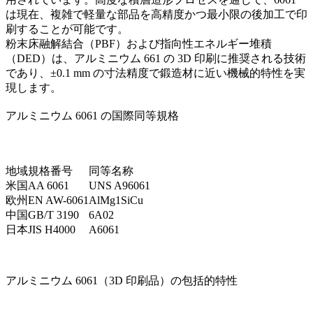
は現在、複雑で軽量な部品を高精度かつ最小限の後加工で印
刷することが可能です。
粉末床融解結合（PBF）
および
指向性エネルギー堆積
（DED）
は、アルミニウム 661 の 3D 印刷に推奨される技術
であり、±0.1 mm の寸法精度で鍛造材に近い機械的特性を実
現します。
アルミニウム 6061 の国際同等規格
地域
規格番号
同等名称
米国
AA 6061
UNS A96061
欧州
EN AW-6061
AlMg1SiCu
中国
GB/T 3190
6A02
日本
JIS H4000
A6061
アルミニウム 6061（3D 印刷品）の包括的特性