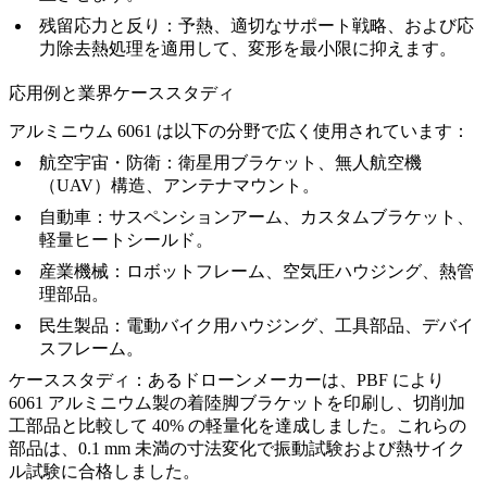
残留応力と反り：
予熱、適切なサポート戦略、および応
力除去熱処理を適用して、変形を最小限に抑えます。
応用例と業界ケーススタディ
アルミニウム 6061 は以下の分野で広く使用されています：
航空宇宙・防衛：
衛星用ブラケット、無人航空機
（UAV）構造、アンテナマウント。
自動車：
サスペンションアーム、カスタムブラケット、
軽量ヒートシールド。
産業機械：
ロボットフレーム、空気圧ハウジング、熱管
理部品。
民生製品：
電動バイク用ハウジング、工具部品、デバイ
スフレーム。
ケーススタディ：
あるドローンメーカーは、PBF により
6061 アルミニウム製の着陸脚ブラケットを印刷し、切削加
工部品と比較して 40% の軽量化を達成しました。これらの
部品は、0.1 mm 未満の寸法変化で振動試験および熱サイク
ル試験に合格しました。