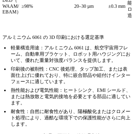
DED（
能
WAAM/
≥98%
20–30 µm
±0.3 mm
ロ
EBAM）
造
アルミニウム 6061 の 3D 印刷における選定基準
軽量構造用途：
アルミニウム 6061 は、航空宇宙用フレ
ーム、自動車用ブラケット、ロボット用ハウジングにお
いて、優れた重量対強度バランスを提供します。
印刷後の被削性：
CNC 後処理、タップ加工、または表
面仕上げに優れており、特に嵌合部品や組付けインター
フェースに適しています。
熱性能および電気性能：
ヒートシンク、EMI シールド、
または熱放散と電気的接地を必要とする部品に適してい
ます。
耐食性：
自然に耐食性があり、陽極酸化またはクロメー
ト処理により、過酷な環境下での保護性能がさらに向上
します。