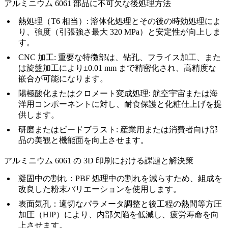
アルミニウム 6061 部品に不可欠な後処理方法
熱処理（T6 相当）
: 溶体化処理とその後の時効処理によ
り、強度（引張強さ最大 320 MPa）と安定性が向上しま
す。
CNC 加工
: 重要な特徴部は、钻孔、フライス加工、また
は旋盤加工により±0.01 mm まで精密化され、高精度な
嵌合が可能になります。
陽極酸化またはクロメート変成処理
: 航空宇宙または海
洋用コンポーネントに対し、耐食保護と化粧仕上げを提
供します。
研磨またはビードブラスト
: 産業用または消費者向け部
品の美観と機能面を向上させます。
アルミニウム 6061 の 3D 印刷における課題と解決策
凝固中の割れ：
PBF 処理中の割れを減らすため、組成を
改良した粉末バリエーションを使用します。
表面気孔：
適切なパラメータ調整と後工程の熱間等方圧
加圧（HIP）により、内部欠陥を低減し、疲労寿命を向
上させます。