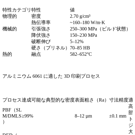
特性カテゴリ
特性
値
物理的
密度
2.70 g/cm³
熱伝導率
~160–180 W/m·K
機械的
引張強さ
250–300 MPa（ビルド状態）
降伏強さ
150–230 MPa
破断伸び
5–12%
硬さ（ブリネル）
70–85 HB
熱的
融点
582–652°C
アルミニウム 6061 に適した 3D 印刷プロセス
プロセス
達成可能な典型的な密度
表面粗さ（Ra）
寸法精度
適
高
PBF（SL
部
M/DMLS
≥99%
8–12 µm
±0.1 mm
ト
）
ジ
大