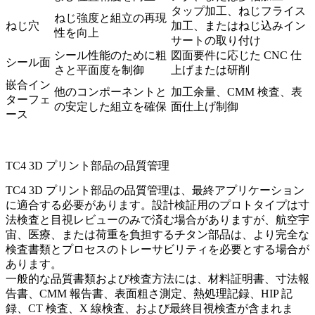
タップ加工、ねじフライス
ねじ強度と組立の再現
ねじ穴
加工、またはねじ込みイン
性を向上
サートの取り付け
シール性能のために粗
図面要件に応じた CNC 仕
シール面
さと平面度を制御
上げまたは研削
嵌合イン
他のコンポーネントと
加工余量、CMM 検査、表
ターフェ
の安定した組立を確保
面仕上げ制御
ース
TC4 3D プリント部品の品質管理
TC4 3D プリント部品の品質管理は、最終アプリケーション
に適合する必要があります。設計検証用のプロトタイプは寸
法検査と目視レビューのみで済む場合がありますが、航空宇
宙、医療、または荷重を負担するチタン部品は、より完全な
検査書類とプロセスのトレーサビリティを必要とする場合が
あります。
一般的な品質書類および検査方法には、材料証明書、寸法報
告書、CMM 報告書、表面粗さ測定、熱処理記録、HIP 記
録、CT 検査、X 線検査、および最終目視検査が含まれま