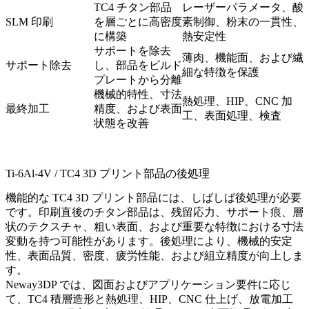
TC4 チタン部品
レーザーパラメータ、酸
SLM 印刷
を層ごとに高密度
素制御、粉末の一貫性、
に構築
熱安定性
サポートを除去
薄肉、機能面、および繊
サポート除去
し、部品をビルド
細な特徴を保護
プレートから分離
機械的特性、寸法
熱処理、HIP、CNC 加
最終加工
精度、および表面
工、表面処理、検査
状態を改善
Ti-6Al-4V / TC4 3D プリント部品の後処理
機能的な TC4 3D プリント部品には、しばしば後処理が必要
です。印刷直後のチタン部品は、残留応力、サポート痕、層
状のテクスチャ、粗い表面、および重要な特徴における寸法
変動を持つ可能性があります。後処理により、機械的安定
性、表面品質、密度、疲労性能、および組立精度が向上しま
す。
Neway3DP では、図面およびアプリケーション要件に応じ
て、TC4 積層造形と
熱処理
、
HIP
、CNC 仕上げ、放電加工