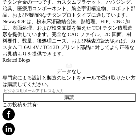
チタン合金の一つです。カスタムブラケット、ハウジング、
冶具、医療用コンポーネント、航空宇宙構造物、ロボット部
品、および機能的なチタンプロトタイプに適しています。
Neway3DP は、粉末床溶融結合法、熱処理、HIP、CNC 加
工、表面処理、および検査支援を備えた TC4 チタン積層造
形を提供しています。完全な CAD ファイル、2D 図面、材
料要件、数量、後処理ニーズ、および検査注記があれば、カ
スタム Ti-6Al-4V / TC4 3D プリント部品に対してより正確な
お見積もりを提供できます。
Related Blogs
データなし
専門家による設計と製造のヒントをメールで受け取りたい方
は購読してください。
購読
この投稿を共有: