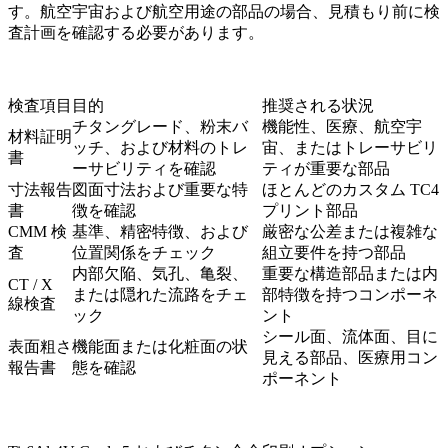
す。
航空宇宙および航空
用途の部品の場合、見積もり前に検
査計画を確認する必要があります。
検査項目
目的
推奨される状況
チタングレード、粉末バ
機能性、医療、航空宇
材料証明
ッチ、および材料のトレ
宙、またはトレーサビリ
書
ーサビリティを確認
ティが重要な部品
寸法報告
図面寸法および重要な特
ほとんどのカスタム TC4
書
徴を確認
プリント部品
CMM 検
基準、精密特徴、および
厳密な公差または複雑な
査
位置関係をチェック
組立要件を持つ部品
内部欠陥、気孔、亀裂、
重要な構造部品または内
CT / X
または隠れた流路をチェ
部特徴を持つコンポーネ
線検査
ック
ント
シール面、流体面、目に
表面粗さ
機能面または化粧面の状
見える部品、医療用コン
報告書
態を確認
ポーネント