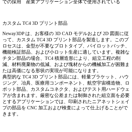
での採用
産業アプリケーション全体で使用されている
カスタム TC4 3D プリント部品
Neway3DP は、お客様の 3D CAD モデルおよび 2D 図面に従
って、カスタム TC4 3D プリント部品を製造します。このプ
ロセスは、金型が不要なプロトタイプ、パイロットバッチ、
機能検証部品、および小ロット生産に適しています。複雑な
チタン部品の場合、TC4 積層造形により、組立工程の削
減、材料廃棄物の低減、および塊材からの機械加工が困難ま
たは高価になる形状の実現が可能になります。
典型的な TC4 3D プリント部品には、軽量ブラケット、ハウ
ジング、冶具、医療用コンポーネント、航空宇宙構造物、ロ
ボット部品、カスタムコネクタ、およびテスト用ハードウェ
アが含まれます。厳密な公差または制御された組立面を必要
とするアプリケーションでは、印刷されたニアネットシェイ
プの部品を CNC 加工および検査によって仕上げることがで
きます。