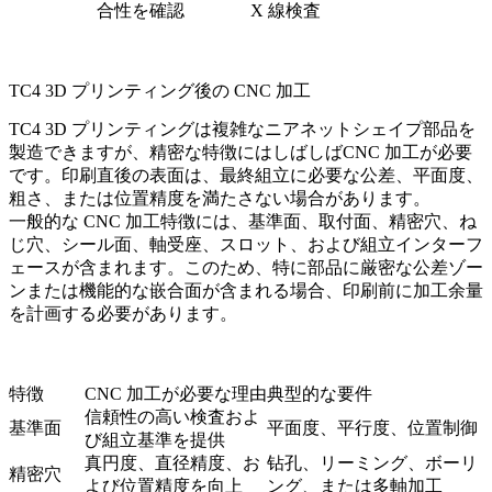
合性を確認
X 線検査
TC4 3D プリンティング後の CNC 加工
TC4 3D プリンティングは複雑なニアネットシェイプ部品を
製造できますが、精密な特徴にはしばしば
CNC 加工
が必要
です。印刷直後の表面は、最終組立に必要な公差、平面度、
粗さ、または位置精度を満たさない場合があります。
一般的な CNC 加工特徴には、基準面、取付面、精密穴、ね
じ穴、シール面、軸受座、スロット、および組立インターフ
ェースが含まれます。このため、特に部品に厳密な公差ゾー
ンまたは機能的な嵌合面が含まれる場合、印刷前に加工余量
を計画する必要があります。
特徴
CNC 加工が必要な理由
典型的な要件
信頼性の高い検査およ
基準面
平面度、平行度、位置制御
び組立基準を提供
真円度、直径精度、お
钻孔、リーミング、ボーリ
精密穴
よび位置精度を向上
ング、または多軸加工