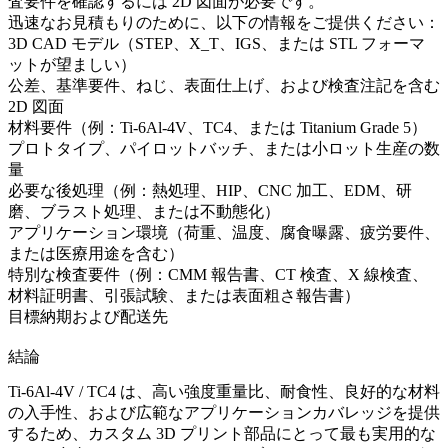
査要件を確認するには 2D 図面が必要です。
迅速なお見積もりのために、以下の情報をご提供ください：
3D CAD モデル（STEP、X_T、IGS、または STL フォーマ
ットが望ましい）
公差、基準要件、ねじ、表面仕上げ、および検査注記を含む
2D 図面
材料要件（例：Ti-6Al-4V、TC4、または Titanium Grade 5）
プロトタイプ、パイロットバッチ、または小ロット生産の数
量
必要な後処理（例：熱処理、HIP、CNC 加工、EDM、研
磨、ブラスト処理、または不動態化）
アプリケーション環境（荷重、温度、腐食曝露、疲労要件、
または医療用途を含む）
特別な検査要件（例：CMM 報告書、CT 検査、X 線検査、
材料証明書、引張試験、または表面粗さ報告書）
目標納期および配送先
結論
Ti-6Al-4V / TC4 は、高い強度重量比、耐食性、良好的な材料
の入手性、および広範なアプリケーションカバレッジを提供
するため、カスタム 3D プリント部品にとって最も実用的な