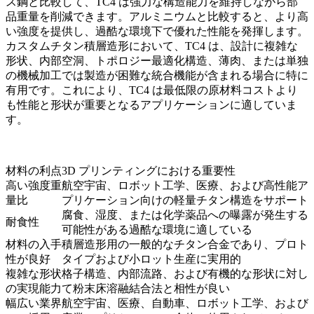
ス鋼と比較して、TC4 は強力な構造能力を維持しながら部
品重量を削減できます。アルミニウムと比較すると、より高
い強度を提供し、過酷な環境下で優れた性能を発揮します。
カスタムチタン積層造形において、TC4 は、設計に複雑な
形状、内部空洞、トポロジー最適化構造、薄肉、または単独
の機械加工では製造が困難な統合機能が含まれる場合に特に
有用です。これにより、TC4 は最低限の原材料コストより
も性能と形状が重要となるアプリケーションに適していま
す。
材料の利点
3D プリンティングにおける重要性
高い強度重
航空宇宙、ロボット工学、医療、および高性能ア
量比
プリケーション向けの軽量チタン構造をサポート
腐食、湿度、または化学薬品への曝露が発生する
耐食性
可能性がある過酷な環境に適している
材料の入手
積層造形用の一般的なチタン合金であり、プロト
性が良好
タイプおよび小ロット生産に実用的
複雑な形状
格子構造、内部流路、および有機的な形状に対し
の実現能力
て粉末床溶融結合法と相性が良い
幅広い業界
航空宇宙、医療、自動車、ロボット工学、および