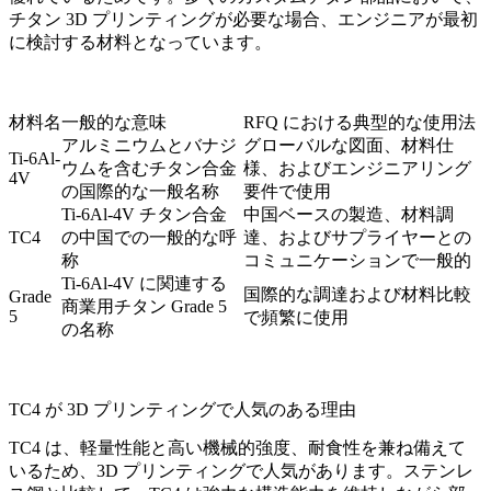
チタン 3D プリンティングが必要な場合、エンジニアが最初
に検討する材料となっています。
材料名
一般的な意味
RFQ における典型的な使用法
アルミニウムとバナジ
グローバルな図面、材料仕
Ti-6Al-
ウムを含むチタン合金
様、およびエンジニアリング
4V
の国際的な一般名称
要件で使用
Ti-6Al-4V チタン合金
中国ベースの製造、材料調
TC4
の中国での一般的な呼
達、およびサプライヤーとの
称
コミュニケーションで一般的
Ti-6Al-4V に関連する
国際的な調達および材料比較
Grade
商業用チタン Grade 5
5
で頻繁に使用
の名称
TC4 が 3D プリンティングで人気のある理由
TC4 は、軽量性能と高い機械的強度、耐食性を兼ね備えて
いるため、3D プリンティングで人気があります。ステンレ