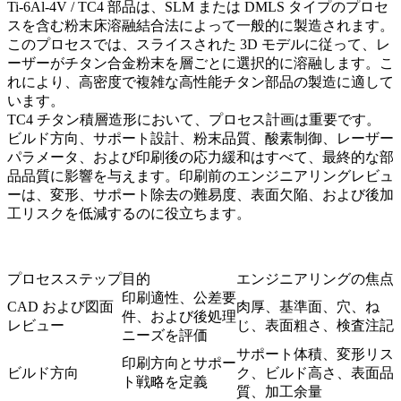
Ti-6Al-4V / TC4 部品は、SLM または DMLS タイプのプロセ
スを含む
粉末床溶融結合法
によって一般的に製造されます。
このプロセスでは、スライスされた 3D モデルに従って、レ
ーザーがチタン合金粉末を層ごとに選択的に溶融します。こ
れにより、高密度で複雑な高性能チタン部品の製造に適して
います。
TC4 チタン積層造形において、プロセス計画は重要です。
ビルド方向、サポート設計、粉末品質、酸素制御、レーザー
パラメータ、および印刷後の応力緩和はすべて、最終的な部
品品質に影響を与えます。印刷前のエンジニアリングレビュ
ーは、変形、サポート除去の難易度、表面欠陥、および後加
工リスクを低減するのに役立ちます。
プロセスステップ
目的
エンジニアリングの焦点
印刷適性、公差要
CAD および図面
肉厚、基準面、穴、ね
件、および後処理
レビュー
じ、表面粗さ、検査注記
ニーズを評価
サポート体積、変形リス
印刷方向とサポー
ビルド方向
ク、ビルド高さ、表面品
ト戦略を定義
質、加工余量