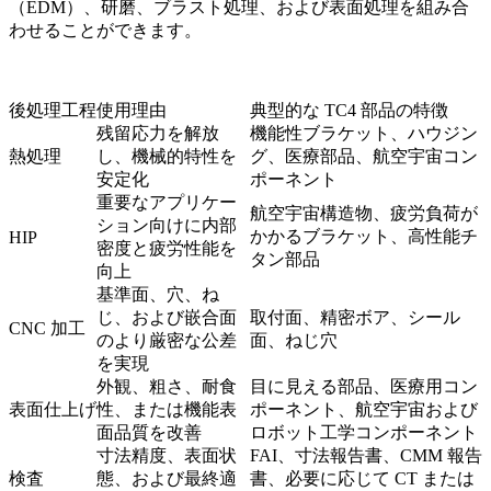
（EDM）、研磨、ブラスト処理、および
表面処理
を組み合
わせることができます。
後処理工程
使用理由
典型的な TC4 部品の特徴
残留応力を解放
機能性ブラケット、ハウジン
熱処理
し、機械的特性を
グ、医療部品、航空宇宙コン
安定化
ポーネント
重要なアプリケー
航空宇宙構造物、疲労負荷が
ション向けに内部
かかるブラケット、高性能チ
HIP
密度と疲労性能を
タン部品
向上
基準面、穴、ね
じ、および嵌合面
取付面、精密ボア、シール
CNC 加工
のより厳密な公差
面、ねじ穴
を実現
外観、粗さ、耐食
目に見える部品、医療用コン
表面仕上げ
性、または機能表
ポーネント、航空宇宙および
面品質を改善
ロボット工学コンポーネント
寸法精度、表面状
FAI、寸法報告書、CMM 報告
検査
態、および最終適
書、必要に応じて CT または