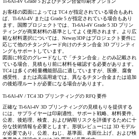
Ti-6Al-4V Grade 5 およびチタン合金印刷オプション
お客様の図面によっては TC4 が指定されている場合もあれ
ば、Ti-6Al-4V または Grade 5 が指定されている場合もあり
ます。国際プロジェクトでは、
Ti-6Al-4V Grade 5 3D プリン
ティング
が商業材料の基準としてよく使用されます。より広
範な材料選択については、Neway3DP はプロジェクト要件に
応じて他のチタングレード向けの
チタン合金 3D プリンティ
ング
もサポートしています。
図面に特定のグレードなしで「チタン合金」とのみ記載され
ている場合、見積もり前に材料を確認する必要があります。
TC4 は多くの軽量機能部品に適していますが、医療、腐食
感受性、または高温用途では、異なるチタン合金または追加
の後処理ルートが必要になる場合があります。
Ti-6Al-4V / TC4 3D プリンティングの RFQ 要件
正確な Ti-6Al-4V 3D プリンティングの見積もりを提供する
には、サプライヤーは印刷適性、サポート戦略、材料要件、
公差、後処理、検査、および納期リスクを評価するために十
分な技術情報を必要とします。形状レビューには 3D モデル
が必要であり、公差、ねじ、基準面、表面仕上げ、および検