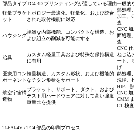
部品タイプ
TC4 3D プリンティングが適している理由
一般的
熱処理、
軽量ブラケ
トポロジー最適化、軽量化、および統合
加工、C
ット
された取付機能に対応
査
CNC 
複雑な内部機能、コンパクトな構造、お
ハウジング
面処理
よび組立の削減を可能にする
査
CNC 
カスタム軽量工具および特殊な保持構造
ねじ込
冶具
に有用
ート、
げ
医療用コン
軽量構造、カスタム形状、および機能的
熱処理
ポーネント
なチタン形状をサポート
洗浄、
HIP、
ブラケット、サポート、ダクト、および
航空宇宙構
CNC 加
テスト用ハードウェアに対して高い強度
造物
CMM 
重量比を提供
CT 検査
Ti-6Al-4V / TC4 部品の印刷プロセス