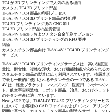
TC4 が 3D プリンティングで人気のある理由
カスタム TC4 3D プリント部品
Ti-6Al-4V / TC4 部品の印刷プロセス
Ti-6Al-4V / TC4 3D プリント部品の後処理
TC4 3D プリンティング後の CNC 加工
TC4 3D プリント部品の品質管理
Ti-6Al-4V Grade 5 およびチタン合金印刷オプション
Ti-6Al-4V / TC4 3D プリンティングの RFQ 要件
結論
カスタムチタン部品向け Ti-6Al-4V / TC4 3D プリンティング
サービス
Ti-6Al-4V / TC4 3D プリンティングサービスは、高い強度重
量比、耐食性、複雑な形状、および機能性能が求められるカ
スタムチタン部品の製造に広く利用されています。積層造形
で最も一般的に使用されるチタン合金の一つである Ti-6Al-
4V は、軽量ブラケット、ハウジング、医療用コンポーネン
ト、航空宇宙構造物、ロボット部品、冶具、および小ロット
のチタン生産に適しています。
Neway3DP では、
Ti-6Al-4V TC4 3D プリンティングサービス
において、お客様の CAD ファイルおよびエンジニアリング
図面に基づき、カスタムチタン部品の製造をサポートしてい