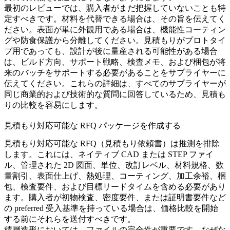
最初のレビューでは、購入者がまだ把握していないことも特
定すべきです。材料を代替できる場合は、その旨を伝えてく
ださい。表面が単に外観用である場合は、機能性コーティン
グや防食保護から分離してください。見積もりがプロトタイ
プ用であっても、設計が後に量産される可能性がある場合
は、ビルド方向、サポート戦略、検査メモ、および梱包が将
来のバッチをサポートする必要があることをサプライヤーに
伝えてください。これらの詳細は、すべてのサプライヤーが
同じ商業的および技術的な質問に回答しているため、見積も
りの比較を容易にします。
見積もり対応可能な RFQ パッケージを作成する
見積もり対応可能な RFQ（見積もり依頼書）は推測を排除
します。これには、ネイティブ CAD または STEP ファイ
ル、管理された 2D 図面、単位、改訂レベル、材料規格、数
量割引、表面仕上げ、熱処理、コーティング、加工余裕、梱
包、検査要件、および目標リードタイムを含める必要があり
ます。購入者が初物検査、密度要件、または証明書要件など
の preferred 受入基準を持っている場合は、価格比較を開始
する前にそれらを送付すべきです。
積層造形においては、ファイルの完全性が重要です。なぜな