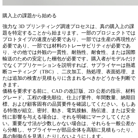
購入上の課題から始める
強力な 3D プリンティング調達プロセスは、真の購入上の課
題を特定することから始まります。一部のプロジェクトでは
プロトタイプの速度が必要であり、一部では生産の再現性が
必要であり、一部では材料のトレーサビリティが必要であ
り、その他では外観の一貫性、耐熱性、耐食性、または国際
輸送のための安定した梱包が必要です。購入者がモデルだけ
でなくアプリケーションを説明すれば、サプライヤーは
熱遮
断コーティング（TBC）
、二次加工、熱処理、表面処理、ま
たは追加の検査が見積もりに含まれるべきかどうかを判断で
きます。
価格を要求する前に、CAD の改訂版、2D 公差の指示、材料
グレード、工程の優先順位、仕上げ要件、年間数量、納期目
標、および顧客固有の品質要件を確認してください。もしあ
る特徴が組立、密封、動き、電気接触、熱伝達、または安全
性に影響を与える場合は、それを明確にマークしてくださ
い。重要な寸法が少数しかない場合は、それらを一般公差か
ら分離し、サプライヤーが部品全体を高額に見積もったり、
真の制御点を見逃したりしないようにします。