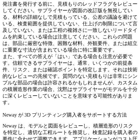
発注書を発行する前に、見積もりのレッドフラグをレビュー
してください。サプライヤーが図面の改訂版を無視してい
る、材料の詳細なしで見積もっている、公差の議論を避けて
いる、検査範囲を提供していない、仕上げの制限について言
及していない、または工程の複雑さに一致しないリードタイ
ムを約束している場合は注意してください。これらの問題
は、部品に厳密な特徴、困難な材料、外観要件、または組立
に重要な寸法が含まれている場合に特に重要です。
また、すべての答えが「はい」である場合も注意が必要で
す。信頼できるサプライヤーは、通常、いくつかの前提条
件、リスク、または確認ポイントを特定します。それは技術
的なレビューの兆候です。質問のない見積もりは非常にシン
プルな部品の場合は許容されるかもしれませんが、カスタム
の積層造形作業の場合、沈黙はサプライヤーがモデルを十分
に深くレビューしていないことを意味する可能性がありま
す。
Neway が 3D プリンティング購入者をサポートする方法
Neway は、モデルと図面をレビューし、積層造形のリスク
を特定し、適切な工程ルートを推奨し、検査記録を購入者の
要件に合わせて調整できます。アプリケーションがコスト圧