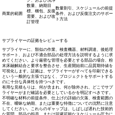
グ、および洗浄
数量、納期目
数量割引、スケジュールの前提
標、梱包、反復
商業的範囲
条件、および反復注文のサポー
需要、および改
ト方法
訂管理
サプライヤーの証拠をレビューする
サプライヤーに、類似の作業、検査機器、材料調達、後処理
サポート、および不適合部品の处理方法を説明するように求
めてください。より厳密な管理を必要とする部品の場合、
粉
末床融解結合
と要求を整合させ、生産開始前に品質期待値を
可視化します。証拠は、サプライヤーがすべてを印刷できる
という一般的な主張ではなく、プロジェクトをサポートする
のに十分な具体性を持つべきです。
有用な見積もりは、何が含まれ、何が除外され、どこでサプ
ライヤーがまだ確認を必要としているかを明記すべきです。
不明確な材料の前提条件、仕上げの詳細の欠落、検査範囲の
不在、曖昧な納期、または重要な特徴についての沈黙に注意
してください。これらのギャップは、しばしば遅れた技術的
な質問、部品の拒否、または回避可能なスケジュール圧力に