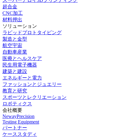
スーパーアロイ3Dプリンティング
超合金
CNC加工
材料押出
ソリューション
ラピッドプロトタイピング
製造と金型
航空宇宙
自動車産業
医療とヘルスケア
民生用電子機器
建築と建設
エネルギーと電力
ファッションとジュエリー
教育と研究
スポーツとレクリエーション
ロボティクス
会社概要
NewayPrecision
Testing Equipment
パートナー
ケーススタディ