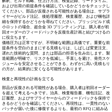
解釈、ビルド戦略、仕上げ方法、検査記録、リードタイム、
および出荷の前提条件を確認しているかどうかをチェックし
てください。部品が反復される可能性がある場合は、サプラ
イヤーがビルド注記、後処理履歴、検査履歴、および梱包詳
細を保持するかどうかを尋ねてください。ブリッジビルド或
小ロットの場合、
超合金 3D プリンティング
は、購入者が初
回オーダーのフィードバックを反復生産計画と結びつけるの
に役立ちます。
価格圧力は正常ですが、不明確な範囲は高価です。重要な前
提条件を空白のままにする見積もりは、しばしば変更注文、
遅れた技術的な質問、または部品の拒否を生み出します。製
造範囲が明確で、リスクを低減し、手直しを避け、発売スケ
ジュールを安定させることができる、わずかに高い見積もり
の方が、結果的に安くなる可能性があります。
検査と再現性の計画を立てる
部品が反復される可能性がある場合、購入者は初回オーダー
を超えて考えるべきです。治具、検査報告書、梱包注記、改
訂履歴、およびサプライヤーからのフィードバックを保持で
きるかどうかを確認してください。再現性は、一貫性のない
バッチが届いた後に修復するよりも、最初の RFQ に組み込