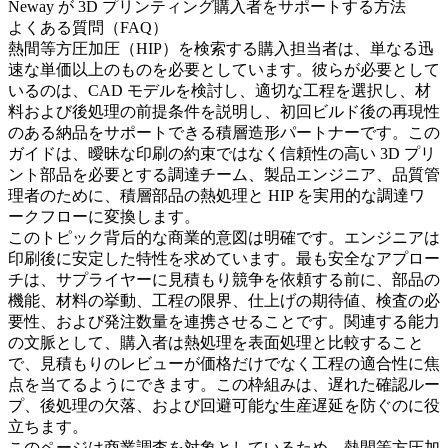
Neway が 3D プリンティング購入者をサポートする方法
よくある質問（FAQ）
熱間等方圧加圧（HIP）
を検索する購入担当者は、単なる迅
速な単価以上のものを必要としています。彼らが必要として
いるのは、CAD モデルを検討し、適切な工程を選択し、材
料および後処理の前提条件を説明し、初回ビルド後の再現性
のある納品をサポートできる積層造形パートナーです。この
ガイドは、曖昧な印刷の約束ではなく信頼性の高い 3D プリ
ント部品を必要とする調達チーム、製品エンジニア、品質管
理者のために、積層部品の熱処理と HIP を実用的な調達ワ
ークフローに変換します。
このトピック背后的な商業的意図は明確です。エンジニアは
印刷後に安定した特性を求めています。最も安全なアプロー
チは、サプライヤーに見積もり競争を依頼する前に、部品の
機能、材料の挙動、工程の限界、仕上げの期待値、検査の必
要性、および発注数量を連携させることです。関連する能力
の文脈として、購入者は
熱処理
を
表面処理
と比較すること
で、見積もりのレビューが価格だけでなく工程の適合性に焦
点を当てるようにできます。この枠組みは、遅れた確認ルー
プ、後処理の欠落、および回避可能な生産遅延を防ぐのに役
立ちます。
このページは商業調査を対象としているため、熱間等方圧加