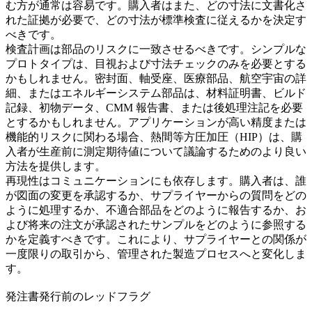
む方が通常は容易です。購入者はまた、どの寸法に文書化さ
れた証拠が必要で、どの寸法が標準検査に従えるかを決定す
べきです。
検査計画は部品のリスクに一致させるべきです。シンプルな
プロトタイプは、目視および寸法チェックのみを必要とする
かもしれません。密封面、軸受座、医療部品、航空宇宙の詳
細、またはエネルギーシステム部品は、材料証明書、ビルド
記録、初物データ、CMM 報告書、または後処理注記を必要
とするかもしれません。アプリケーションが高い精度または
機能的リスクに関わる場合、
熱間等方圧加圧（HIP）
は、購
入者が生産前に測定期待値について議論するためのより良い
方法を提供します。
再現性はコミュニケーションにも依存します。購入者は、誰
が図面の変更を承認するか、サプライヤーからの質問をどの
ように処理するか、不適合部品をどのように報告するか、お
よび将来の注文が承認されたサンプルをどのように参照する
かを定義すべきです。これにより、サプライヤーとの関係が
一度限りの取引から、管理された製造プロセスへと変化しま
す。
発注書発行前のレッドフラグ