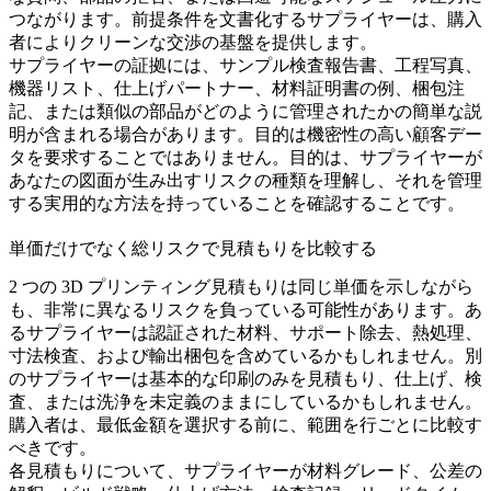
つながります。前提条件を文書化するサプライヤーは、購入
者によりクリーンな交渉の基盤を提供します。
サプライヤーの証拠には、サンプル検査報告書、工程写真、
機器リスト、仕上げパートナー、材料証明書の例、梱包注
記、または類似の部品がどのように管理されたかの簡単な説
明が含まれる場合があります。目的は機密性の高い顧客デー
タを要求することではありません。目的は、サプライヤーが
あなたの図面が生み出すリスクの種類を理解し、それを管理
する実用的な方法を持っていることを確認することです。
単価だけでなく総リスクで見積もりを比較する
2 つの 3D プリンティング見積もりは同じ単価を示しながら
も、非常に異なるリスクを負っている可能性があります。あ
るサプライヤーは認証された材料、サポート除去、熱処理、
寸法検査、および輸出梱包を含めているかもしれません。別
のサプライヤーは基本的な印刷のみを見積もり、仕上げ、検
査、または洗浄を未定義のままにしているかもしれません。
購入者は、最低金額を選択する前に、範囲を行ごとに比較す
べきです。
各見積もりについて、サプライヤーが材料グレード、公差の