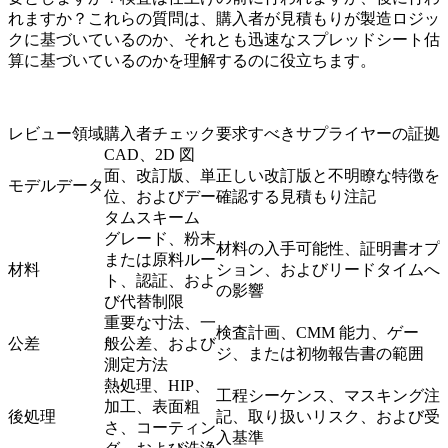
れますか？これらの質問は、購入者が見積もりが製造ロジッ
クに基づいているのか、それとも迅速なスプレッドシート估
算に基づいているのかを理解するのに役立ちます。
レビュー領域
購入者チェック
要求すべきサプライヤーの証拠
CAD、2D 図
面、改訂版、単
正しい改訂版と不明瞭な特徴を
モデルデータ
位、およびデー
確認する見積もり注記
タムスキーム
グレード、粉末
材料の入手可能性、証明書オプ
または原料ルー
材料
ション、およびリードタイムへ
ト、認証、およ
の影響
び代替制限
重要な寸法、一
検査計画、CMM 能力、ゲー
公差
般公差、および
ジ、または初物報告書の範囲
測定方法
熱処理、HIP、
工程シーケンス、マスキング注
加工、表面粗
後処理
記、取り扱いリスク、および受
さ、コーティン
入基準