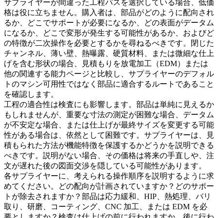
サプライヤーが間違った工程パスを選択している場合、低価
格は役に立ちません。購入者は、部品がどのように配向され
るか、どこでサポートが必要になるか、どの表面がデータム
になるか、どこで変形が発生する可能性があるか、およびど
の特徴が二次操作を必要とするかを尋ねるべきです。閉じた
チャンネル、薄い壁、熱曝露、硬質材料、または微細な仕上
げを含む形状の場合、見積もりを
放電加工（EDM）
または
他の関連する能力ページと比較し、サプライヤーのデフォル
トのマシン可用性ではなく部品に適合するルートであること
を確認します。
工程の適合性は検査にも影響します。部品は単純に見えるか
もしれませんが、重要な寸法の測定が困難な場合、データム
が不安定な場合、または仕上げが最終サイズを変更する可能
性がある場合は、依然として困難です。サプライヤーは、見
積もられた方法が機能特徴を保護するかどうかを説明できる
べきです。説明がない場合、その価格は将来の手直しや、注
文が遅れた後の図面交渉を隠している可能性があります。
各サプライヤーに、考えられる操作順序を説明するように求
めてください。どの配向が計画されていますか？どのサポー
トが除去されますか？部品は応力緩和、HIP、熱処理、バリ
取り、研磨、コーティング、CNC 加工、または EDM を必
要としますか？検査は仕上げの前に行われますか、後に行わ