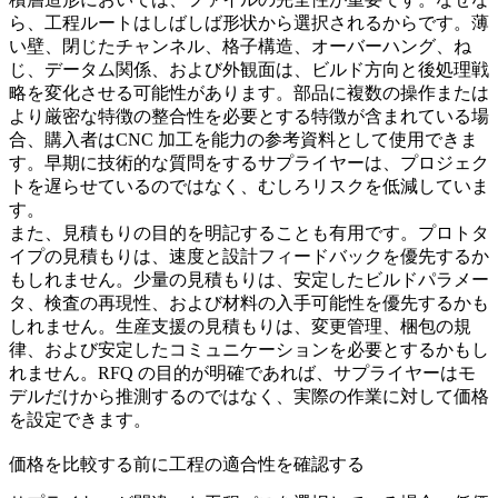
ら、工程ルートはしばしば形状から選択されるからです。薄
い壁、閉じたチャンネル、格子構造、オーバーハング、ね
じ、データム関係、および外観面は、ビルド方向と後処理戦
略を変化させる可能性があります。部品に複数の操作または
より厳密な特徴の整合性を必要とする特徴が含まれている場
合、購入者は
CNC 加工
を能力の参考資料として使用できま
す。早期に技術的な質問をするサプライヤーは、プロジェク
トを遅らせているのではなく、むしろリスクを低減していま
す。
また、見積もりの目的を明記することも有用です。プロトタ
イプの見積もりは、速度と設計フィードバックを優先するか
もしれません。少量の見積もりは、安定したビルドパラメー
タ、検査の再現性、および材料の入手可能性を優先するかも
しれません。生産支援の見積もりは、変更管理、梱包の規
律、および安定したコミュニケーションを必要とするかもし
れません。RFQ の目的が明確であれば、サプライヤーはモ
デルだけから推測するのではなく、実際の作業に対して価格
を設定できます。
価格を比較する前に工程の適合性を確認する