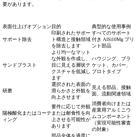
要があります。
表面仕上げオプション
目的
典型的な使用事例
印刷されたサポー
すべてのサポート
サポート除去
ト構造と接触領域
付き AlSi10Mg プリ
を除去します
ント部品
より均一なマット
な外観を作成し、
ハウジング、ブラ
サンドブラスト
目に見える層状テ
ケット、カバー、
クスチャを低減し
プロトタイプ
ます
選択された表面の
見える部品、接触
研磨
滑らかさと外観を
面、流動関連領域
向上させます
消費者向けまたは
要件に応じて外観
産業用アルミニウ
陽極酸化またはコーテ
または耐食性を向
ムコンポーネント
ィング
上させる可能性が
（実現可能性審査
あります
の対象）
部品全体を過度に