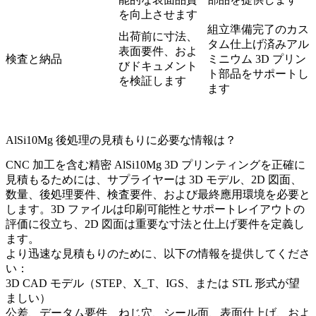
を向上させます
組立準備完了のカス
出荷前に寸法、
タム仕上げ済みアル
表面要件、およ
検査と納品
ミニウム 3D プリン
びドキュメント
ト部品をサポートし
を検証します
ます
AlSi10Mg 後処理の見積もりに必要な情報は？
CNC 加工を含む精密 AlSi10Mg 3D プリンティングを正確に
見積もるためには、サプライヤーは 3D モデル、2D 図面、
数量、後処理要件、検査要件、および最終應用環境を必要と
します。3D ファイルは印刷可能性とサポートレイアウトの
評価に役立ち、2D 図面は重要な寸法と仕上げ要件を定義し
ます。
より迅速な見積もりのために、以下の情報を提供してくださ
い：
3D CAD モデル（STEP、X_T、IGS、または STL 形式が望
ましい）
公差、データム要件、ねじ穴、シール面、表面仕上げ、およ