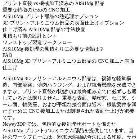
プリント直後 vs 機械加工済みの AlSi1Mg 部品
重要な特徴のための CNC 加工
AlSi10Mg プリント部品の熱処理オプション
3D プリントアルミニウム部品の表面仕上げオプション
仕上げ済み AlSi10Mg 部品の寸法検査
見積もり前の設計ヒント
ワンストップ製造ワークフロー
AlSi10Mg 後処理の見積もりに必要な情報は？
FAQ
AlSi10Mg 3D プリントアルミニウム部品の CNC 加工と表面
仕上げ
AlSi10Mg 3D プリントアルミニウム部品は、複雑な軽量構
造、内部流路、薄肉ハウジング、および統合機能を形成でき
ますが、プリント直後の状態では最終組み立てに必ずしも適
しているとは限りません。重要な表面、精密穴、ねじ穴、シ
ール面、軸受座、および平坦な接合面は通常、機能要件を満
たすために CNC 後加工または制御された表面仕上げが必要
です。
Neway3DP では、包括的な後処理サポートを備えた
AlSi10Mg プリントアルミニウム部品
を提供しています。当
社のワークフローには、粉末床溶融結合法による印刷、サポ