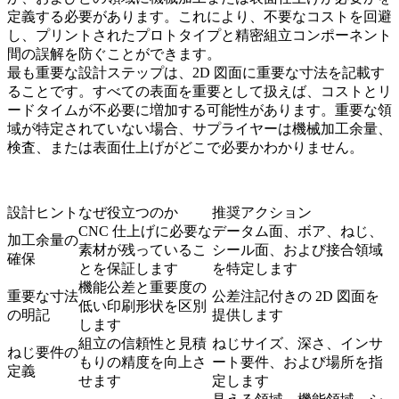
定義する必要があります。これにより、不要なコストを回避
し、プリントされたプロトタイプと精密組立コンポーネント
間の誤解を防ぐことができます。
最も重要な設計ステップは、2D 図面に重要な寸法を記載す
ることです。すべての表面を重要として扱えば、コストとリ
ードタイムが不必要に増加する可能性があります。重要な領
域が特定されていない場合、サプライヤーは機械加工余量、
検査、または表面仕上げがどこで必要かわかりません。
設計ヒント
なぜ役立つのか
推奨アクション
CNC 仕上げに必要な
データム面、ボア、ねじ、
加工余量の
素材が残っているこ
シール面、および接合領域
確保
とを保証します
を特定します
機能公差と重要度の
重要な寸法
公差注記付きの 2D 図面を
低い印刷形状を区別
の明記
提供します
します
組立の信頼性と見積
ねじサイズ、深さ、インサ
ねじ要件の
もりの精度を向上さ
ート要件、および場所を指
定義
せます
定します