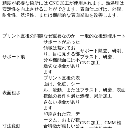
精度が必要な箇所には CNC 加工が使用されます。熱処理は
安定性を向上させることができます。表面仕上げは、外観、
耐食性、洗浄性、または機能的な表面挙動を改善します。
プリント直後の問題
なぜ重要なのか
一般的な後処理ルート
サポートがあった
領域は荒れてお
サポート除去、研削、
り、目に見える部
サポート痕
ブラスト、研磨、
分や機能面には不
CNC 加工
適切な場合があり
ます
プリント直後の表
面は、化粧、シー
ル、流動、または
ブラスト、研磨、表面
表面粗さ
接触の要件を満た
処理、局所加工
さない場合があり
ます
印刷された穴、デ
ータム、および接
CNC 加工、CMM 検
寸法変動
合特徴が厳しい公