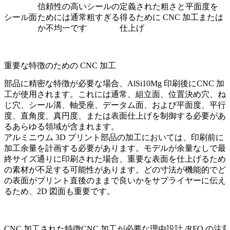
信頼性の高いシールの
定義された粗さと平面度を
シール面
ためには通常粗すぎる
得るために CNC 加工または
か不均一です
仕上げ
重要な特徴のための CNC 加工
部品に精密な特徴が必要な場合、AlSi10Mg 印刷後に
CNC 加
工
が使用されます。これには通常、組立面、位置決め穴、ね
じ穴、シール溝、軸受座、データム面、および平面度、平行
度、直角度、真円度、または表面仕上げを制御する必要があ
るあらゆる領域が含まれます。
アルミニウム 3D プリント部品の加工においては、印刷前に
加工余量を計画する必要があります。モデルが余量なしで最
終サイズ通りに印刷された場合、重要な表面を仕上げるため
の素材が不足する可能性があります。どの寸法が機能的でど
の表面がプリント直後のままで良いかをサプライヤーに伝え
るため、2D 図面も重要です。
CNC 加工された特徴
CNC 加工が必要な理由
設計 /RFQ の注