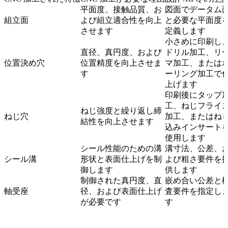
平面度、接触品質、お
図面でデータム
組立面
よび組立適合性を向上
と必要な平面度
させます
定義します
小さめに印刷し
直径、真円度、および
ドリル加工、リ
位置決め穴
位置精度を向上させま
マ加工、または
す
ーリング加工で
上げます
印刷後にタップ
工、ねじフライ
ねじ強度と繰り返し締
ねじ穴
加工、またはね
結性を向上させます
込みインサート
使用します
シール性能のための溝
溝寸法、公差、
シール溝
形状と表面仕上げを制
よび粗さ要件を
御します
供します
制御された真円度、直
嵌め合い公差と
軸受座
径、および表面仕上げ
査要件を指定し
が必要です
す