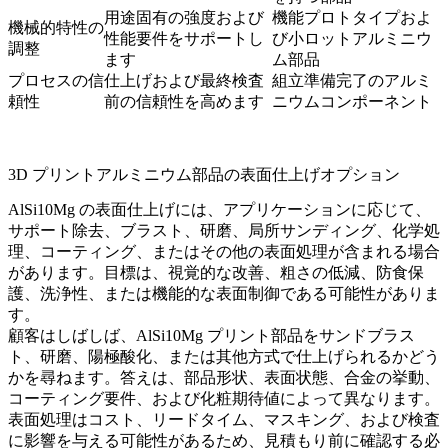
用途固有の強度および
機能プロトタイプおよ
機械的特性の
性能要件をサポートし
び小ロットアルミニウ
調整
ます
ム部品
プロセスの信
仕上げおよび最終検査
組立準備完了のアルミ
頼性
前の信頼性を高めます
ニウムコンポーネント
3D プリントアルミニウム部品の表面仕上げオプション
AlSi10Mg の表面仕上げには、アプリケーションに応じて、
サポート除去、ブラスト、研磨、局所サンディング、化学処
理、コーティング、またはその他の
表面処理
が含まれる場合
があります。目標は、視覚的な改善、粗さの低減、防食保
護、洗浄性、または機能的な表面制御である可能性がありま
す。
顧客はしばしば、AlSi10Mg プリント部品をサンドブラス
ト、研磨、陽極酸化、または其他方式で仕上げられるかどう
かを尋ねます。答えは、部品形状、表面状態、合金の挙動、
コーティング要件、および化粧期待値によって異なります。
表面処理はコスト、リードタイム、マスキング、および検査
に影響を与える可能性があるため、見積もり前に確認する必