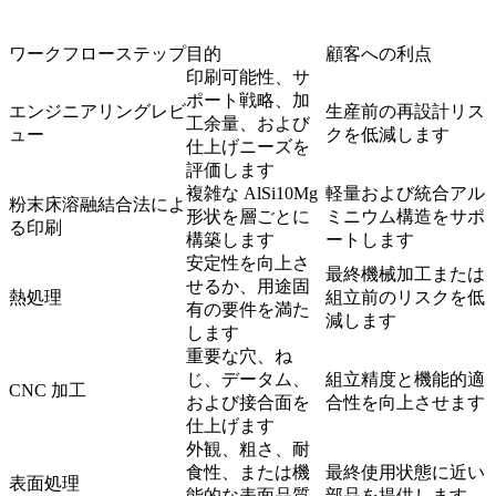
ワークフローステップ
目的
顧客への利点
印刷可能性、サ
ポート戦略、加
エンジニアリングレビ
生産前の再設計リス
工余量、および
ュー
クを低減します
仕上げニーズを
評価します
複雑な AlSi10Mg
軽量および統合アル
粉末床溶融結合法によ
形状を層ごとに
ミニウム構造をサポ
る印刷
構築します
ートします
安定性を向上さ
最終機械加工または
せるか、用途固
熱処理
組立前のリスクを低
有の要件を満た
減します
します
重要な穴、ね
じ、データム、
組立精度と機能的適
CNC 加工
および接合面を
合性を向上させます
仕上げます
外観、粗さ、耐
食性、または機
最終使用状態に近い
表面処理
能的な表面品質
部品を提供します