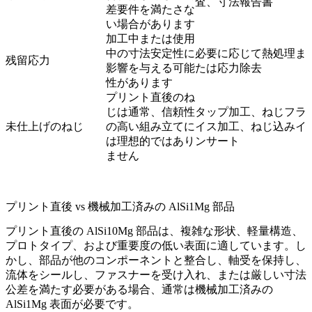
査、寸法報告書
差要件を満たさな
い場合があります
加工中または使用
中の寸法安定性に
必要に応じて熱処理ま
残留応力
影響を与える可能
たは応力除去
性があります
プリント直後のね
じは通常、信頼性
タップ加工、ねじフラ
未仕上げのねじ
の高い組み立てに
イス加工、ねじ込みイ
は理想的ではあり
ンサート
ません
プリント直後 vs 機械加工済みの AlSi1Mg 部品
プリント直後の AlSi10Mg 部品は、複雑な形状、軽量構造、
プロトタイプ、および重要度の低い表面に適しています。し
かし、部品が他のコンポーネントと整合し、軸受を保持し、
流体をシールし、ファスナーを受け入れ、または厳しい寸法
公差を満たす必要がある場合、通常は機械加工済みの
AlSi1Mg 表面が必要です。