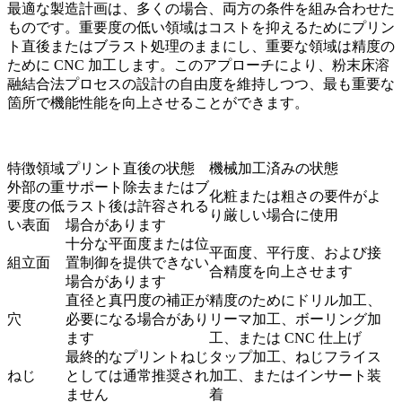
最適な製造計画は、多くの場合、両方の条件を組み合わせた
ものです。重要度の低い領域はコストを抑えるためにプリン
ト直後またはブラスト処理のままにし、重要な領域は精度の
ために CNC 加工します。このアプローチにより、
粉末床溶
融結合法プロセス
の設計の自由度を維持しつつ、最も重要な
箇所で機能性能を向上させることができます。
特徴領域
プリント直後の状態
機械加工済みの状態
外部の重
サポート除去またはブ
化粧または粗さの要件がよ
要度の低
ラスト後は許容される
り厳しい場合に使用
い表面
場合があります
十分な平面度または位
平面度、平行度、および接
組立面
置制御を提供できない
合精度を向上させます
場合があります
直径と真円度の補正が
精度のためにドリル加工、
穴
必要になる場合があり
リーマ加工、ボーリング加
ます
工、または CNC 仕上げ
最終的なプリントねじ
タップ加工、ねじフライス
ねじ
としては通常推奨され
加工、またはインサート装
ません
着