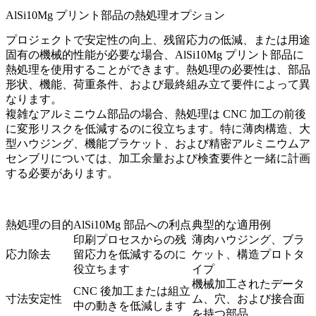
AlSi10Mg プリント部品の熱処理オプション
プロジェクトで安定性の向上、残留応力の低減、または用途
固有の機械的性能が必要な場合、AlSi10Mg プリント部品に
熱処理
を使用することができます。熱処理の必要性は、部品
形状、機能、荷重条件、および最終組み立て要件によって異
なります。
複雑なアルミニウム部品の場合、熱処理は CNC 加工の前後
に変形リスクを低減するのに役立ちます。特に薄肉構造、大
型ハウジング、機能ブラケット、および精密アルミニウムア
センブリについては、加工余量および検査要件と一緒に計画
する必要があります。
熱処理の目的
AlSi10Mg 部品への利点
典型的な適用例
印刷プロセスからの残
薄肉ハウジング、ブラ
応力除去
留応力を低減するのに
ケット、構造プロトタ
役立ちます
イプ
機械加工されたデータ
CNC 後加工または組立
寸法安定性
ム、穴、および接合面
中の動きを低減します
を持つ部品