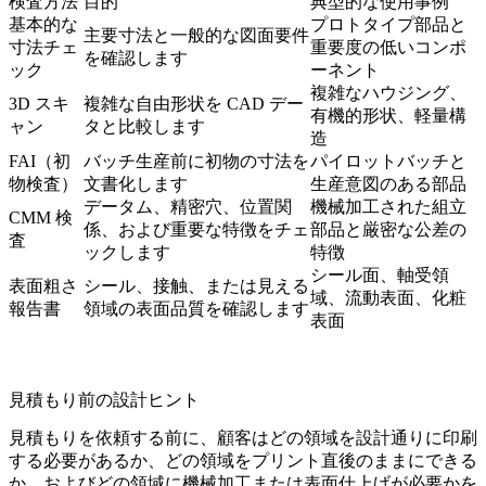
検査方法
目的
典型的な使用事例
基本的な
プロトタイプ部品と
主要寸法と一般的な図面要件
寸法チェ
重要度の低いコンポ
を確認します
ック
ーネント
複雑なハウジング、
3D スキ
複雑な自由形状を CAD デー
有機的形状、軽量構
ャン
タと比較します
造
FAI（初
バッチ生産前に初物の寸法を
パイロットバッチと
物検査）
文書化します
生産意図のある部品
データム、精密穴、位置関
機械加工された組立
CMM 検
係、および重要な特徴をチェ
部品と厳密な公差の
査
ックします
特徴
シール面、軸受領
表面粗さ
シール、接触、または見える
域、流動表面、化粧
報告書
領域の表面品質を確認します
表面
見積もり前の設計ヒント
見積もりを依頼する前に、顧客はどの領域を設計通りに印刷
する必要があるか、どの領域をプリント直後のままにできる
か、およびどの領域に機械加工または表面仕上げが必要かを