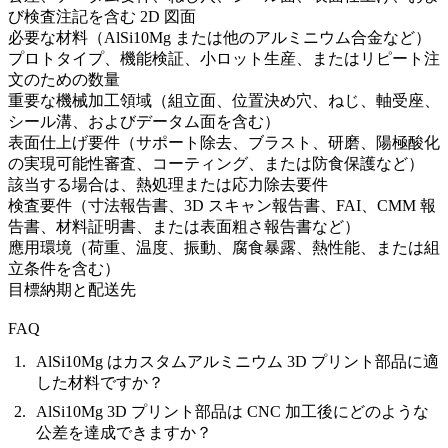
び検査注記を含む 2D 図面
必要な材料（AlSi10Mg または他のアルミニウム合金など）
プロトタイプ、機能検証、小ロット生産、またはリピート注
文のための数量
重要な機械加工領域（組立面、位置決め穴、ねじ、軸受座、
シール溝、およびデータム面を含む）
表面仕上げ要件（サポート除去、ブラスト、研磨、陽極酸化
の実現可能性審査、コーティング、または防食保護など）
該当する場合は、熱処理または応力除去要件
検査要件（寸法報告書、3D スキャン報告書、FAI、CMM 報
告書、材料証明書、または表面粗さ報告書など）
應用環境（荷重、温度、振動、腐食暴露、熱性能、または組
立条件を含む）
目標納期と配送先
FAQ
AlSi10Mg はカスタムアルミニウム 3D プリント部品に適
した材料ですか？
AlSi10Mg 3D プリント部品は CNC 加工後にどのような
公差を達成できますか？