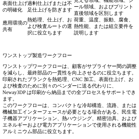
見える領域、機能領域、シ
表面仕上げ
過剰仕上げまたは不
ール領域、およびプリント
の明確化
足仕上げを防ぎます
直後領域を区別します
熱処理、仕上げ、お
荷重、温度、振動、腐食、
應用環境の
よび検査ルートの選
熱性能、または組立要件を
共有
択に役立ちます
説明します
ワンストップ製造ワークフロー
ワンストップワークフローは、顧客がサプライヤー間の調整
を減らし、最終部品の一貫性を向上させるのに役立ちます。
印刷されたブランクを熱処理、CNC 加工、表面仕上げ、お
よび検査のために別々のベンダーに送る代わりに、
Neway3DP は印刷から納品までの全プロセスをサポートでき
ます。
このワークフローは、コンパクトな冷却構造、流路、または
機械加工インターフェースが必要となる場合がある、
民生電
子機器アプリケーション
、熱ハウジング、精密治具、および
エネルギーおよび電力アプリケーション
で使用される機能性
アルミニウム部品に役立ちます。