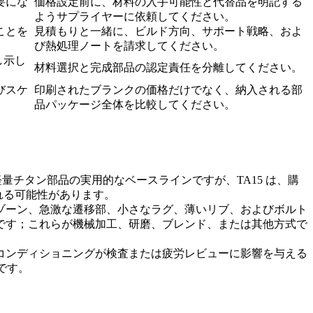
要にな
価格設定前に、材料の入手可能性と代替品を明記する
ようサプライヤーに依頼してください。
ことを
見積もりと一緒に、ビルド方向、サポート戦略、およ
び熱処理ノートを請求してください。
し示し
材料選択と完成部品の認定責任を分離してください。
びスケ
印刷されたブランクの価格だけでなく、納入される部
品パッケージ全体を比較してください。
多くの軽量チタン部品の実用的なベースラインですが、TA15 は、購
れる可能性があります。
ゾーン、急激な遷移部、小さなラグ、薄いリブ、およびボルト
です；これらが機械加工、研磨、ブレンド、または其他方式で
コンディショニングが検査または疲労レビューに影響を与える
です。