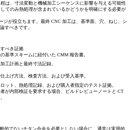
工程は、寸法変動と機械加工シーケンスに影響を与える可能性
としてのみ熱処理が含まれているかどうかを明確にする必要が
ージが役立ちます。最終 CNC 加工は、基準面、穴、ねじ、シ
議論すべきです。
求すべき証拠
の基準スキームに紐付いた CMM 報告書。
械加工計画と最終寸法記録。
面仕上げ方法、検査方法、および受入基準。
料ロット、熱処理記録、および購入者指定のテスト証拠。
者が内部検証を要求する場合、ビルドレビューノートと CT
画。
り一般的でないチタン合金を必要としない場合に、通常は実用的