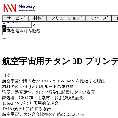
サービス
材料
ソリューション
リソース
日本語
即時見積もりを取得
航空宇宙用チタン 3D プリンティン
目次
航空宇宙の購入者が TA15 と Ti-6Al-4V を比較する理由
材料の位置付けと印刷ルートの成熟度
強度、熱安定性、および疲労に影響しやすい表面
熱処理、CNC 加工用素材、および検査証拠
Ti-6Al-4V がより実用的な場合
TA15 が評価に値する場合
航空宇宙チタン合金比較のための RFQ メモ