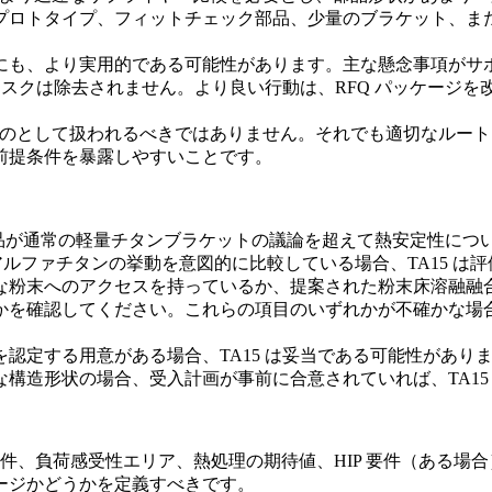
プロトタイプ、フィットチェック部品、少量のブラケット、ま
にも、より実用的である可能性があります。主な懸念事項がサ
のリスクは除去されません。より良い行動は、RFQ パッケージ
されるものとして扱われるべきではありません。それでも適切なル
前提条件を暴露しやすいことです。
造部品が通常の軽量チタンブラケットの議論を超えて熱安定性に
ニアアルファチタンの挙動を意図的に比較している場合、TA15 は
な粉末へのアクセスを持っているか、提案された
粉末床溶融融
かを確認してください。これらの項目のいずれかが不確かな場
する用意がある場合、TA15 は妥当である可能性があります。
構造形状の場合、受入計画が事前に合意されていれば、TA15
条件、負荷感受性エリア、熱処理の期待値、HIP 要件（ある場
ージかどうかを定義すべきです。