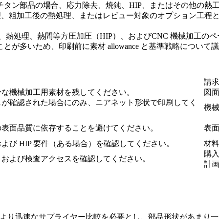
チタン部品の場合、応力除去、焼鈍、HIP、またはその他の熱
処理、粗加工後の熱処理、またはレビュー対象のオプション工程
、
熱処理
、
熱間等方圧加圧（HIP）
、および
CNC 機械加工
のペ
多いため、印刷前に素材 allowance と基準戦略について
請
分な機械加工用素材を残してください。
図面
スが確認された場合にのみ、ニアネット形状で印刷してく
機
の表面品質に依存することを避けてください。
表
よび HIP 要件（ある場合）を確認してください。
材
購入
、および検査アクセスを確認してください。
計
ェクトがより迅速なサプライヤー比較を必要とし、部品形状があま