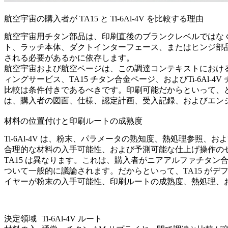
航空宇宙の購入者が TA15 と Ti-6Al-4V を比較する理由
航空宇宙用チタン部品は、印刷直後のブランクレベルではな
ト、ラッチ本体、ダクトインターフェース、またはヒンジ部
される必要があるかに依存します。
航空宇宙および航空
ページは、この調達コンテキストにおける
ィング
サービス、
TA15 チタン合金ページ
、および
Ti-6Al-
比較は条件付きであるべきです。印刷可能だからといって、
は、購入者の図面、仕様、認定計画、受入記録、およびエン
材料の位置付けと印刷ルートの成熟度
Ti-6Al-4V は、粉末、パラメータの熟知度、熱処理参
合理的な材料の入手可能性、および予測可能な仕上げ操作の
TA15 は異なります。これは、購入者がニアアルファチタ
ついて一般的に議論されます。だからといって、TA15 がデフ
イヤーが粉末の入手可能性、印刷ルートの成熟度、熱処理、
決定領域
Ti-6Al-4V ルート