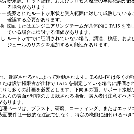
容易
粉末源、ロット記録、およびプロセス履歴の早期確認が必
る場合があります。
ルー
提案されたルートが形状と受入範囲に対して成熟している
確認する必要があります。
な場
図面またはエンジニアリングチームが具体的に TA15 を指
ている場合に検討する価値があります。
てし
ルートがすでに証明されていない場合、調達、検証、およ
ジュールのリスクを追加する可能性があります。
負荷され、暴露されるかによって駆動されます。Ti-6Al-4V は
たは設計権限者が仕様で TA15 を指定している場合に評価さ
よりも多くの計画を必要とします。下向きの面、サポート接触
これらの表面が印刷のまま残される場合、購入者は注意すべき
があります。
処理
ページは、ブラスト、研磨、コーティング、またはエッジ
、表面要件は一般的な注記ではなく、特定の機能に紐付けるべき