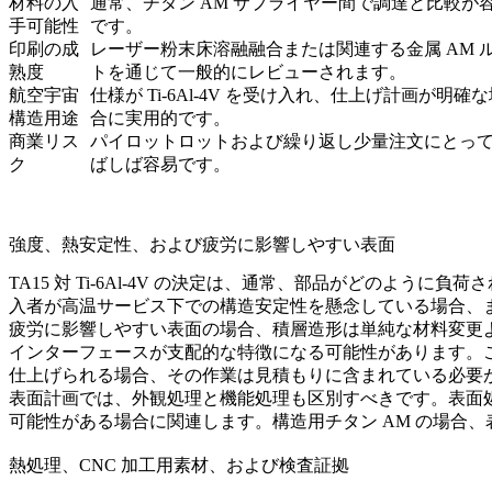
材料の入
通常、チタン AM サプライヤー間で調達と比較が
手可能性
です。
印刷の成
レーザー粉末床溶融融合または関連する金属 AM 
熟度
トを通じて一般的にレビューされます。
航空宇宙
仕様が Ti-6Al-4V を受け入れ、仕上げ計画が明確
構造用途
合に実用的です。
商業リス
パイロットロットおよび繰り返し少量注文にとっ
ク
ばしば容易です。
強度、熱安定性、および疲労に影響しやすい表面
TA15 対 Ti-6Al-4V の決定は、通常、部品がどのように
入者が高温サービス下での構造安定性を懸念している場合、ま
疲労に影響しやすい表面の場合、積層造形は単純な材料変更
インターフェースが支配的な特徴になる可能性があります。
仕上げられる場合、その作業は見積もりに含まれている必要
表面計画では、外観処理と機能処理も区別すべきです。
表面
可能性がある場合に関連します。構造用チタン AM の場合
熱処理、CNC 加工用素材、および検査証拠