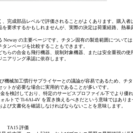
く、完成部品レベルで評価されることがよくあります。購入者
品を要求するかもしれませんが、実際の決定は荷重経路、熱暴
 Neway の主要ページです。チタン固有の製造範囲について
4V チタンページ
を比較することもできます。
どちらの合金も飛行機器、規制対象機器、または安全重視の使
ジニアリング承認に依存します。
照、および機械加工慣行サプライヤーとの議論が容易であるため、チ
セットが必要な場合に実用的であることが多いです。
ン合金を検討しており、特定のサービスプロファイル下でより優
ォルトで Ti-6Al-4V を置き換えるべきだという意味では
および文書化を確認しなければならないことを意味します。
TA15 評価