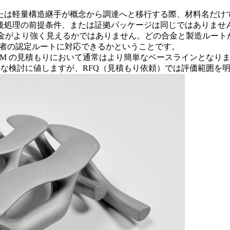
量構造継手が概念から調達へと移行する際、材料名だけでは不十分で
後処理の前提条件、または証拠パッケージは同じではありませ
の合金がより強く見えるかではありません。どの合金と製造ルー
入者の認定ルートに対応できるかということです。
、金属 AM の見積もりにおいて通常はより簡単なベースラインと
詳細な検討に値しますが、RFQ（見積もり依頼）では評価範囲を