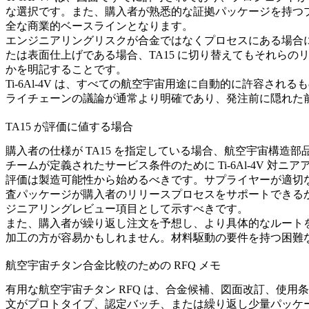
な選択です。また、購入者が熟悉的な証拠パッケージを持つ
全な商業的ベースラインとなります。
エンジニアリングリスクが合金ではなくプロセスにある場合
たは表面仕上げである場合、TA15 に切り替えてもそれら
かを明記することです。
Ti-6Al-4V は、すべての航空宇宙用途に自動的に許容
ライチェーンの議論が通常より明確であり、発注前に隠れた
TA15 が評価に値する場合
購入者の仕様が TA15 を指定している場合、航空宇宙構
チームが定義されたサービス条件のために Ti-6Al-4V 対
評価は製造可能性から始めるべきです。サプライヤーが適切
査パッケージが購入者のリリースプロセスをサポートできる
ジニアリングレビュー項目として示すべきです。
また、購入者が繰り返し注文を予想し、より具体的なルートを認定
加工の方が容易かもしれません。材料駆動の要件を持つ困難な
航空宇宙チタン合金比較のための RFQ メモ
有用な航空宇宙チタン RFQ は、合金候補、図面改訂、使用
文がプロトタイプ、認定バッチ、または繰り返し少量パッケ