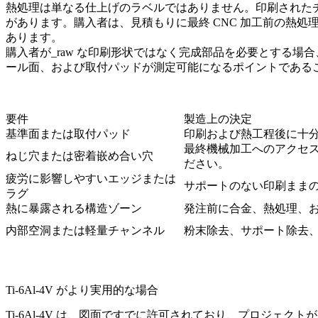
熱処理は単なる仕上げのラベルではありません。印刷された
があります。購入者は、見積もりに最終 CNC 加工前の熱
あります。
購入者が_raw な印刷形状ではなく完成部品を必要とする場合
ール面、および取付パッドが測定可能になるポイントであることが
要件
製造上の決定
基準面または取付パッド
印刷および熱工程後に十
最終機械加工へのアクセ
ねじ穴または密着嵌め合い穴
ださい。
疲労に影響しやすいエッジまたは
サポートのない印刷まま
ラグ
熱に暴露される構造ゾーン
発注前に合金、熱処理、お
内部空洞または軽量チャンネル
粉末除去、サポート除去
Ti-6Al-4V がより実用的な場合
Ti-6Al-4V は、図面ですでに許可されており、プロジ