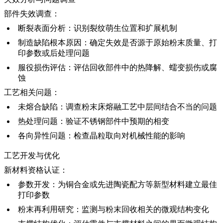
部件失效调查：
断裂表面分析
：识别裂纹萌生位置和扩展机制
制造缺陷根本原因
：确定失效是否源于原始粉末质量、打
印参数或后处理问题
服役损伤评估
：评估回收部件中的热降解、蠕变损伤或腐
蚀
工艺相关问题：
未熔合缺陷
：调查
粉末床熔融
工艺中层间结合不当的问题
热处理问题
：验证
不锈钢
部件中预期的相变
各向异性问题
：检查晶粒取向对机械性能的影响
工艺开发与优化
新材料资格认证：
参数开发
：为
铜合金
或先进
陶瓷
配方等新型材料建立最佳
打印参数
粉末再利用研究
：监测与粉末回收相关的微观结构变化