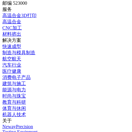
邮编 523000
服务
高温合金3D打印
高温合金
CNC加工
材料挤出
解决方案
快速成型
制造与模具制造
航空航天
汽车行业
医疗健康
消费电子产品
建筑与施工
能源与电力
时尚与珠宝
教育与科研
体育与休闲
机器人技术
关于
NewayPrecision
Testing Equipment