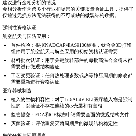
建议进行金相分析的情况
金相分析作为跨多个行业和场景的关键质量验证工具，提供了
仅通过无损方法无法获得的不可或缺的微观结构数据。
强制性资格认证
航空航天与国防应用：
首件检验
：根据NADCAP和AS9100标准，
钛合金3D打印
组件用于
航空航天与航空
应用的初始资格认证需要
材料批次认证
：用于关键旋转部件的每批
高温合金
粉末都
需要进行微观结构验证
工艺变更验证
：任何
热处理
参数或
热等静压
周期的修改都
需要重新进行资格认证
医疗器械制造：
植入物生物相容性
：对于
Ti-6Al-4V ELI
医疗植入物是强制
性的，以验证不存在连续的α-壳层和有害相
监管提交
：FDA和CE标志申请需要全面的微观结构文件
灭菌验证
：评估重复灭菌周期后的微观结构稳定性
失效分析与问题调查