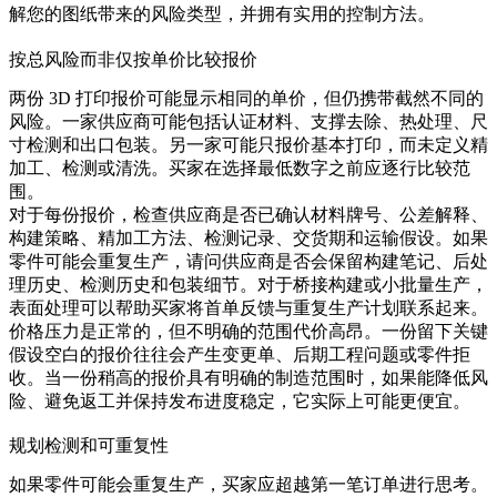
解您的图纸带来的风险类型，并拥有实用的控制方法。
按总风险而非仅按单价比较报价
两份 3D 打印报价可能显示相同的单价，但仍携带截然不同的
风险。一家供应商可能包括认证材料、支撑去除、热处理、尺
寸检测和出口包装。另一家可能只报价基本打印，而未定义精
加工、检测或清洗。买家在选择最低数字之前应逐行比较范
围。
对于每份报价，检查供应商是否已确认材料牌号、公差解释、
构建策略、精加工方法、检测记录、交货期和运输假设。如果
零件可能会重复生产，请问供应商是否会保留构建笔记、后处
理历史、检测历史和包装细节。对于桥接构建或小批量生产，
表面处理
可以帮助买家将首单反馈与重复生产计划联系起来。
价格压力是正常的，但不明确的范围代价高昂。一份留下关键
假设空白的报价往往会产生变更单、后期工程问题或零件拒
收。当一份稍高的报价具有明确的制造范围时，如果能降低风
险、避免返工并保持发布进度稳定，它实际上可能更便宜。
规划检测和可重复性
如果零件可能会重复生产，买家应超越第一笔订单进行思考。