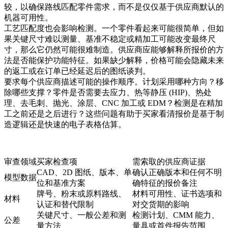
较，以确保路线匹配零件需求，而不是仅仅基于供应商默认的
机器可用性。
工艺匹配度也会影响检测。一个零件看起来可能很简单，但如
果关键尺寸难以测量、基准不稳定或精加工可能改变最终尺
寸，那么它仍然可能很难制造。供应商应能够解释所报价的方
法是否能保护功能特征。如果缺少解释，价格可能会隐藏未来
的返工或在订单已经延迟后的图纸谈判。
要求每个供应商描述可能的操作顺序。计划采用哪种方向？移
除哪些支撑？零件是否需要去应力、热等静压 (HIP)、热处
理、去毛刺、抛光、涂层、CNC 加工或 EDM？检测是在精加
工之前还是之后进行？这些问题有助于买家看清报价是基于制
造逻辑还是快速的电子表格估算。
审查领域
买家检查项
需索取的供应商证据
CAD、2D 图纸、版本、单
确认正确版本和任何不明
模型数据
位和基准方案
确特征的报价备注
牌号、粉末或原料路线、
材料可用性、证书选项和
材料
认证和替代限制
对交货期的影响
关键尺寸、一般公差和测
检测计划、CMM 能力、
公差
量方法
量具或首件报告范围