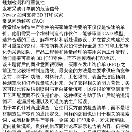
规划检测和可重复性
发布采购订单前的危险信号
Neway 如何支持 3D 打印买家
常见问题解答 (FAQ)
搜索
增材制造生产零件
的买家通常需要的不仅仅是快速的单
价。他们需要一个增材制造合作伙伴，能够审查 CAD 模型、
选择合适的工艺、解释材料和后处理假设，并在首次构建后支
持可重复的交付。本指南将买家如何选择金属 3D 打印工艺转
化为采购团队、产品工程师和质量经理的实用采购工作流程，
他们需要可靠的 3D 打印零件，而不是模糊的打印承诺。
该主题背后的商业意图很明确：买家在发出询价单 (RFQ) 之
前正在比较增材制造路线。最安全的方法是在要求供应商竞争
之前，将零件功能、材料行为、工艺限制、表面光洁度预期、
检测需求和订单数量联系起来。为了获得相关的能力背景，买
家可以比较
粘结剂喷射
与
定向能量沉积
，以便报价审查侧重于
工艺匹配度而不仅仅是价格。这种框架有助于防止后期的澄清
循环、遗漏后处理以及可避免的生产延误。
由于本页针对商业调查，它使用买方侧的检查清单，而不是增
材制造生产零件的通用定义。同样的逻辑也适用于相关的搜索
词，如增材制造生产零件、金属 3D 打印服务、粉末床熔融、
定向能量沉积。良好的供应商讨论应展示包含的内容、仍需确