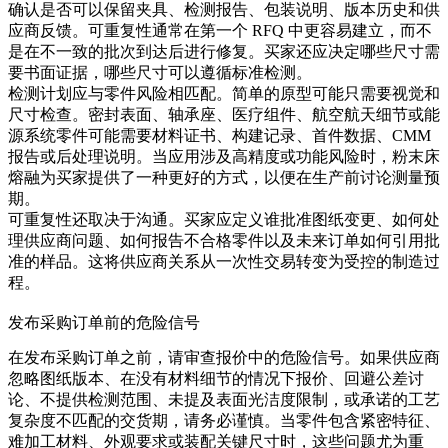
确认是否可以保留夹具、检测报告、包装说明、版本历史和供
应商反馈。可重复性通常在第一个 RFQ 中更容易建立，而不
是在不一致的批次到达后进行修复。买家还应决定哪些尺寸需
要书面证据，哪些尺寸可以遵循标准检测。
检测计划应与零件风险相匹配。简单的原型可能只需要视觉和
尺寸检查。密封表面、轴承座、医疗组件、航空航天细节或能
源系统零件可能需要材料证书、构建记录、首件数据、CMM
报告或后处理说明。当应用涉及高精度或功能风险时，
粉末床
熔融
为买家提供了一种更好的方式，以便在生产前讨论测量预
期。
可重复性还取决于沟通。买家应定义谁批准图纸变更、如何处
理供应商问题、如何报告不合格零件以及未来订单如何引用批
准的样品。这将供应商关系从一次性交易转变为受控的制造过
程。
发布采购订单前的危险信号
在发布采购订单之前，请审查报价中的危险信号。如果供应商
忽略图纸版本、在没有材料细节的情况下报价、回避公差讨
论、不提供检测范围、未提及表面光洁度限制，或承诺的工艺
复杂度不匹配的交货期，请务必谨慎。当零件包含紧密特征、
难加工材料、外观要求或装配关键尺寸时，这些问题尤为重