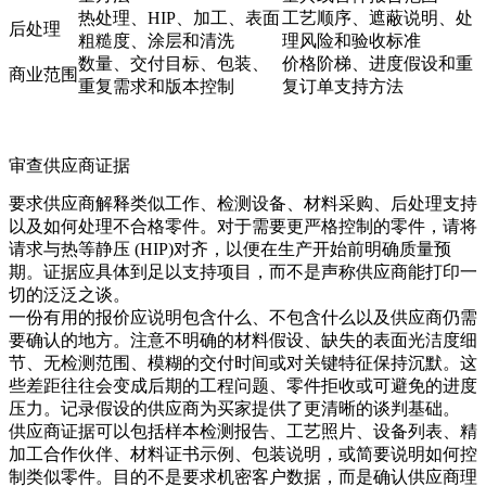
热处理、HIP、加工、表面
工艺顺序、遮蔽说明、处
后处理
粗糙度、涂层和清洗
理风险和验收标准
数量、交付目标、包装、
价格阶梯、进度假设和重
商业范围
重复需求和版本控制
复订单支持方法
审查供应商证据
要求供应商解释类似工作、检测设备、材料采购、后处理支持
以及如何处理不合格零件。对于需要更严格控制的零件，请将
请求与
热等静压 (HIP)
对齐，以便在生产开始前明确质量预
期。证据应具体到足以支持项目，而不是声称供应商能打印一
切的泛泛之谈。
一份有用的报价应说明包含什么、不包含什么以及供应商仍需
要确认的地方。注意不明确的材料假设、缺失的表面光洁度细
节、无检测范围、模糊的交付时间或对关键特征保持沉默。这
些差距往往会变成后期的工程问题、零件拒收或可避免的进度
压力。记录假设的供应商为买家提供了更清晰的谈判基础。
供应商证据可以包括样本检测报告、工艺照片、设备列表、精
加工合作伙伴、材料证书示例、包装说明，或简要说明如何控
制类似零件。目的不是要求机密客户数据，而是确认供应商理