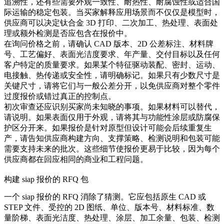
追溯性，还有些需要外观一致性、耐热性、耐腐蚀性或适合国
际运输的稳定包装。当买家解释应用场景而不仅仅是模型时，
供应商可以决定
钛合金 3D 打印
、二次加工、热处理、表面处
理或额外检测是否应包含在报价中。
在询问价格之前，请确认 CAD 版本、2D 公差标注、材料牌
号、工艺偏好、表面光洁度要求、年产量、交付目标以及任何
客户特定的质量要求。如果某个特征驱动装配、密封、运动、
电接触、热传递或安全性，请明确标记。如果只有少数尺寸是
关键尺寸，请将它们与一般公差分开，以免供应商对整个零件
过度报价或错过真正的控制点。
初次审查还应识别买家尚未知晓的事项。如果材料可以替代，
请说明。如果表面仅用于外观，请将其与功能性涂层或防腐保
护区分开来。如果报价是针对原型但设计可能会后续重复生
产，请告知供应商构建方向、支撑策略、检测说明和包装可能
需要支持未来的批次。这些细节使报价更易于比较，因为每个
供应商都在回应相同的商业和工程问题。
构建 siap 报价的 RFQ 包
一个 siap 报价的 RFQ 消除了猜测。它应包括原生 CAD 或
STEP 文件、受控的 2D 图纸、单位、版本号、材料标准、数
量阶梯、表面光洁度、热处理、涂层、加工余量、包装、检测