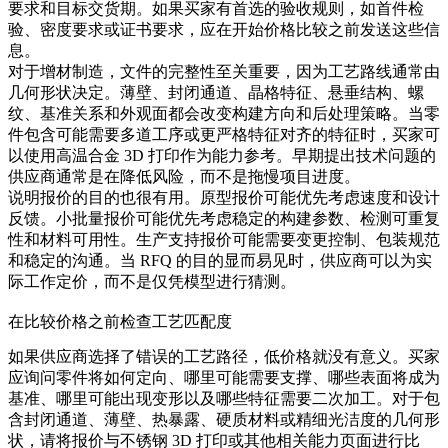
要求和目标交货期。如果买家有首选的验收规则，如首件检
验、密度要求或证书要求，应在开始价格比较之前发送这些信
息。
对于增材制造，文件的完整性至关重要，因为工艺路线通常由
几何形状决定。薄壁、封闭通道、晶格特征、悬垂结构、螺
纹、基准关系和外观面都会改变构建方向和后处理策略。当零
件包含可能需要多道工序或更严格特征对齐的特征时，买家可
以使用
高温合金 3D 打印
作为能力参考。早期提出技术问题的
供应商通常是在降低风险，而不是拖慢项目进度。
说明报价的目的也很有用。原型报价可能优先考虑速度和设计
反馈。小批量报价可能优先考虑稳定的构建参数、检测可重复
性和材料可用性。生产支持报价可能需要变更控制、包装规范
和稳定的沟通。当 RFQ 的目的显而易见时，供应商可以为实
际工作定价，而不是仅凭模型进行猜测。
在比较价格之前检查工艺匹配度
如果供应商选择了错误的工艺路径，低价格就没有意义。买家
应询问零件将如何定向、哪里可能需要支撑、哪些表面将成为
基准、哪里可能出现变形以及哪些特征需要二次加工。对于包
含封闭通道、薄壁、热暴露、硬质材料或精细光洁度的几何形
状，请将报价与
不锈钢 3D 打印
或其他相关能力页面进行比