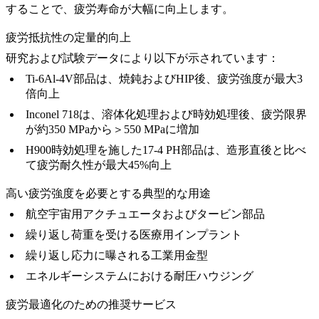
することで、疲労寿命が大幅に向上します。
疲労抵抗性の定量的向上
研究および試験データにより以下が示されています：
Ti-6Al-4V部品は、焼鈍およびHIP後、疲労強度が最大3
倍向上
Inconel 718は、溶体化処理および時効処理後、疲労限界
が約350 MPaから＞550 MPaに増加
H900時効処理を施した17-4 PH部品は、造形直後と比べ
て疲労耐久性が最大45%向上
高い疲労強度を必要とする典型的な用途
航空宇宙用アクチュエータおよびタービン部品
繰り返し荷重を受ける医療用インプラント
繰り返し応力に曝される工業用金型
エネルギーシステムにおける耐圧ハウジング
疲労最適化のための推奨サービス