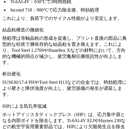
Ti-6Al-4V
：650°Cで2時間焼鈍
Inconel 718
：900°Cで応力除去後、時効処理
これにより、負荷下でのサイクル性能がより安定します。
結晶粒構造の微細化
熱処理は等軸晶粒の形成を促進し、プリント直後の部品に典
型的な柱状で層依存的な結晶粒を置き換えます。これによ
り、
Tool Steel 1.2709
や
Hastelloy X
などの材料において、方向
的な機械的弱点が減少し、疲労亀裂伝播抵抗性が向上しま
す。
析出硬化
SUS630/17-4 PH
や
Tool Steel H13
などの合金では、時効処理に
より硬さと降伏強度が向上し、疲労損傷の発生が遅延しま
す。
HIPによる気孔率低減
ホットアイソスタティックプレス（HIP）
は、応力集中源と
なる内部ボイドを除去します。
Ti-6Al-4V ELI
や
Haynes 230
な
どの航空宇宙用重要部品では、HIPにより欠陥発生点を除去