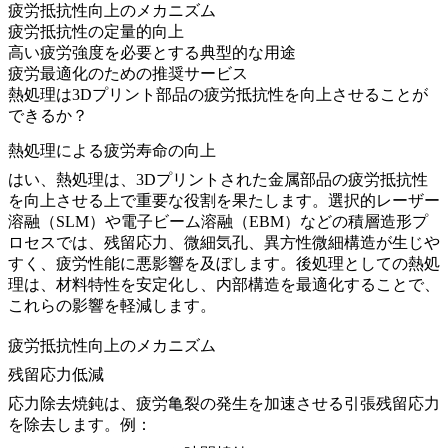
疲労抵抗性向上のメカニズム
疲労抵抗性の定量的向上
高い疲労強度を必要とする典型的な用途
疲労最適化のための推奨サービス
熱処理は3Dプリント部品の疲労抵抗性を向上させることが
できるか？
熱処理による疲労寿命の向上
はい、
熱処理
は、3Dプリントされた金属部品の疲労抵抗性
を向上させる上で重要な役割を果たします。
選択的レーザー
溶融（SLM）
や
電子ビーム溶融（EBM）
などの積層造形プ
ロセスでは、残留応力、微細気孔、異方性微細構造が生じや
すく、疲労性能に悪影響を及ぼします。後処理としての熱処
理は、材料特性を安定化し、内部構造を最適化することで、
これらの影響を軽減します。
疲労抵抗性向上のメカニズム
残留応力低減
応力除去焼鈍は、疲労亀裂の発生を加速させる引張残留応力
を除去します。例：