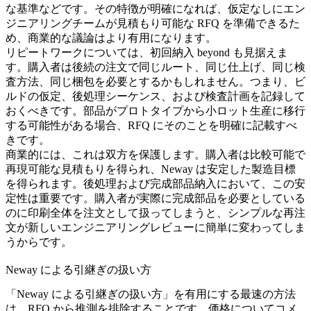
な基準などです。その特徴が明確になれば、仮定なしにエン
ジニアリングチームが見積もり可能な RFQ を準備できるた
め、商業的な議論はより有用になります。
リピートワークについては、初回納入 beyond も見据えま
す。購入者は後続の注文で同じルート、同じ仕上げ、同じ検
査方法、同じ梱包を必要とするかもしれません。つまり、ビ
ルドの仮定、後処理シーケンス、および検査計画を記録して
おくべきです。部品がプロトタイプから小ロット生産に移行
する可能性がある場合、RFQ にそのことを明確に記載すべ
きです。
商業的には、これは双方を保護します。購入者は比較可能で
再現可能な見積もりを得られ、Neway は安定した製造目標
を得られます。後処理および完成部品納入において、この安
定性は重要です。購入者が実際に完成部品を必要としている
のに印刷全体を注文として扱ってしまうと、シンプルな再注
文が新しいエンジニアリングレビューに簡単に変わってしま
うからです。
Neway による引継ぎの扱い方
「Neway による引継ぎの扱い方」を有用にする最速の方法
は、RFQ から推測を排除することです。価格についてコメ