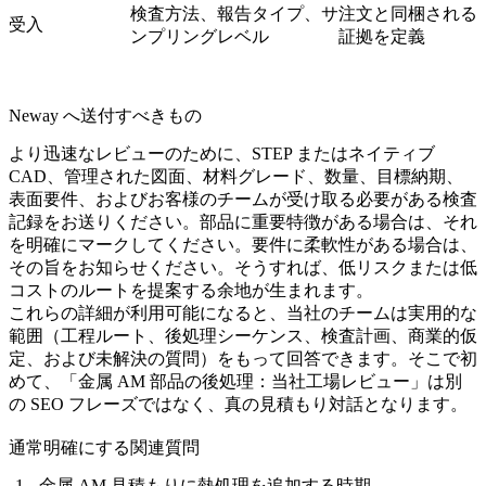
検査方法、報告タイプ、サ
注文と同梱される
受入
ンプリングレベル
証拠を定義
Neway へ送付すべきもの
より迅速なレビューのために、STEP またはネイティブ
CAD、管理された図面、材料グレード、数量、目標納期、
表面要件、およびお客様のチームが受け取る必要がある検査
記録をお送りください。部品に重要特徴がある場合は、それ
を明確にマークしてください。要件に柔軟性がある場合は、
その旨をお知らせください。そうすれば、低リスクまたは低
コストのルートを提案する余地が生まれます。
これらの詳細が利用可能になると、当社のチームは実用的な
範囲（工程ルート、後処理シーケンス、検査計画、商業的仮
定、および未解決の質問）をもって回答できます。そこで初
めて、「金属 AM 部品の後処理：当社工場レビュー」は別
の SEO フレーズではなく、真の見積もり対話となります。
通常明確にする関連質問
金属 AM 見積もりに熱処理を追加する時期