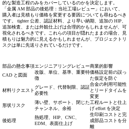
的な製造工程のみをカバーしているのかを決定します。
「金属 AM 部品の後処理：当社工場レビュー」において、
購入者は見積もり価格を変更する要因についても尋ねるべき
です。 tighter 公差、認証材料、より早い納期、追加の HIP、
追加検査、または外観仕上げは合理的かもしれませんが、可
視化されるべきです。これらの項目が隠れたままの場合、見
積もりは魅力的に見えるかもしれませんが、プロジェクトリ
スクは単に先送りされているだけです。
部品の懸念事項
エンジニアリングレビュー
商業的影響
改版、単位、基準、重要特
価格設定前の誤っ
CAD と図面
徴
た仮定を防ぐ
合金の利用可能性
グレード、代替制限、認証
材料リクエスト
とリードタイムを
必要性
変更
薄い壁、サポート、閉じた
工程ルートと仕上
形状リスク
チャンネル、余裕
げ effort を決定
生印刷コストと完
熱処理、HIP、CNC、
後処理
成部品コストを分
EDM、表面仕上げ
離