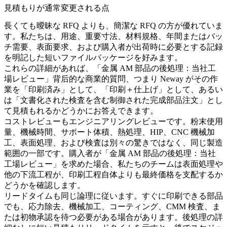
見積もりが通常変更される点
長くても曖昧な RFQ よりも、簡潔な RFQ の方が優れていま
す。私たちは、用途、重要寸法、材料規格、年間またはバッ
チ需要、表面要求、および購入者が出荷時に必要とする記録
を明記した短いファイルパッケージを好みます。
これらの詳細があれば、「金属 AM 部品の後処理：当社工
場レビュー」背后的な商業的質問、つまり Neway がその作
業を「印刷済み」として、「印刷＋仕上げ」として、あるい
は「文書化された検査を含む制御された完成部品注文」とし
て見積もれるかどうかにお答えできます。
コストレビューもエンジニアリングレビューです。粉末使用
量、機械時間、サポート体積、熱処理、HIP、CNC 機械加
工、表面処理、および検査は別々の驚きではなく、同じ製造
範囲の一部です。購入者が「金属 AM 部品の後処理：当社
工場レビュー」を求めた場合、私たちのチームは
表面処理
や
他の下流工程が、印刷工程自体よりも最終価格を支配するか
どうかを確認します。
リードタイムも同じ論理に従います。すぐに印刷できる部品
でも、応力除去、機械加工、コーティング、CMM 検査、ま
たは初物承認を待つ必要がある場合があります。後処理の詳