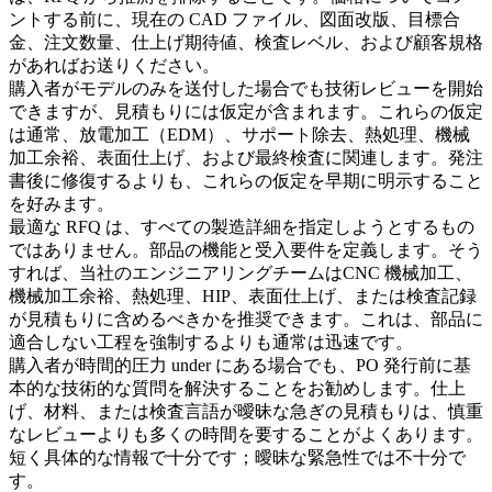
ントする前に、現在の CAD ファイル、図面改版、目標合
金、注文数量、仕上げ期待値、検査レベル、および顧客規格
があればお送りください。
購入者がモデルのみを送付した場合でも技術レビューを開始
できますが、見積もりには仮定が含まれます。これらの仮定
は通常、
放電加工（EDM）
、サポート除去、熱処理、機械
加工余裕、表面仕上げ、および最終検査に関連します。発注
書後に修復するよりも、これらの仮定を早期に明示すること
を好みます。
最適な RFQ は、すべての製造詳細を指定しようとするもの
ではありません。部品の機能と受入要件を定義します。そう
すれば、当社のエンジニアリングチームは
CNC 機械加工
、
機械加工余裕、熱処理、HIP、表面仕上げ、または検査記録
が見積もりに含めるべきかを推奨できます。これは、部品に
適合しない工程を強制するよりも通常は迅速です。
購入者が時間的圧力 under にある場合でも、PO 発行前に基
本的な技術的な質問を解決することをお勧めします。仕上
げ、材料、または検査言語が曖昧な急ぎの見積もりは、慎重
なレビューよりも多くの時間を要することがよくあります。
短く具体的な情報で十分です；曖昧な緊急性では不十分で
す。