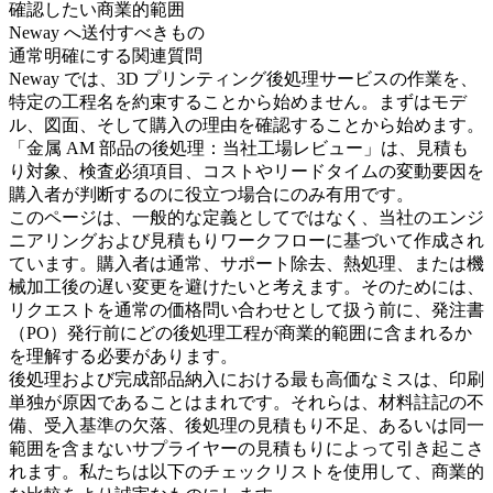
確認したい商業的範囲
Neway へ送付すべきもの
通常明確にする関連質問
Neway では、
3D プリンティング後処理サービス
の作業を、
特定の工程名を約束することから始めません。まずはモデ
ル、図面、そして購入の理由を確認することから始めます。
「金属 AM 部品の後処理：当社工場レビュー」は、見積も
り対象、検査必須項目、コストやリードタイムの変動要因を
購入者が判断するのに役立つ場合にのみ有用です。
このページは、一般的な定義としてではなく、当社のエンジ
ニアリングおよび見積もりワークフローに基づいて作成され
ています。購入者は通常、サポート除去、熱処理、または機
械加工後の遅い変更を避けたいと考えます。そのためには、
リクエストを通常の価格問い合わせとして扱う前に、発注書
（PO）発行前にどの後処理工程が商業的範囲に含まれるか
を理解する必要があります。
後処理および完成部品納入における最も高価なミスは、印刷
単独が原因であることはまれです。それらは、材料註記の不
備、受入基準の欠落、後処理の見積もり不足、あるいは同一
範囲を含まないサプライヤーの見積もりによって引き起こさ
れます。私たちは以下のチェックリストを使用して、商業的