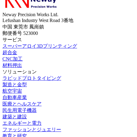
Neway Precision Works Ltd.
Lefushan Industry West Road 3番地
中国 東莞市 鳳崗鎮
郵便番号 523000
サービス
スーパーアロイ3Dプリンティング
超合金
CNC加工
材料押出
ソリューション
ラピッドプロトタイピング
製造と金型
航空宇宙
自動車産業
医療とヘルスケア
民生用電子機器
建築と建設
エネルギーと電力
ファッションとジュエリー
教育と研究