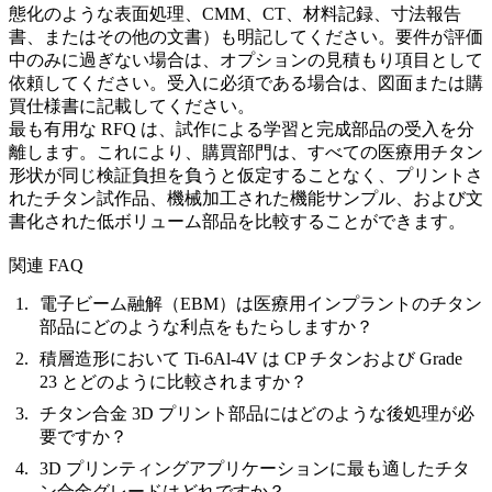
態化のような表面処理、CMM、CT、材料記録、寸法報告
書、またはその他の文書）も明記してください。要件が評価
中のみに過ぎない場合は、オプションの見積もり項目として
依頼してください。受入に必須である場合は、図面または購
買仕様書に記載してください。
最も有用な RFQ は、試作による学習と完成部品の受入を分
離します。これにより、購買部門は、すべての医療用チタン
形状が同じ検証負担を負うと仮定することなく、プリントさ
れたチタン試作品、機械加工された機能サンプル、および文
書化された低ボリューム部品を比較することができます。
関連 FAQ
電子ビーム融解（EBM）は医療用インプラントのチタン
部品にどのような利点をもたらしますか？
積層造形において Ti-6Al-4V は CP チタンおよび Grade
23 とどのように比較されますか？
チタン合金 3D プリント部品にはどのような後処理が必
要ですか？
3D プリンティングアプリケーションに最も適したチタ
ン合金グレードはどれですか？