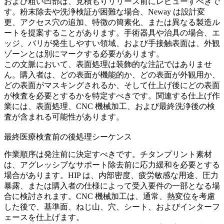
および粗い凹部は、見積もりリリース前にレビューすべきで
す。粉末除去や洗浄検証が困難な場合、Neway は設計変
更、アクセス穴の追加、特徴の簡素化、または異なる製造ル
ートを提案することがあります。手術器具や治具の場合、エ
ッジ、バリが発生しやすい領域、および手接触表面は、外観
ゾーンとは別にマークする必要があります。
この文脈において、表面処理は装飾的な注記ではありませ
ん。購入者は、どの表面が機能的か、どの表面が外観用か、
どの表面がマスキングされるか、そして仕上げ後にどの表面
が検査を必要とするかを特定すべきです。関連する仕上げ作
業には、
表面処理
、
CNC 機械加工
、および最終洗浄後の検
査が含まれる可能性があります。
最終医療検査前の後処理シーケンス
作業順序は発注前に決定すべきです。チタンプリント素材
は、アグレッシブなサポート除去前に応力緩和を必要とする
場合があります。HIP は、内部密度、疲労敏感な用途、圧力
暴露、または購入者の仕様によって受入要件の一部となる場
合に検討されます。CNC 機械加工は、通常、熱変位を考慮
した後で、基準面、ねじ山、穴、シート、およびインターフ
ェースを仕上げます。