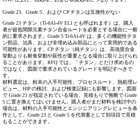
Grade 23、Grade 5、および CP チタンは互換性がない
Grade 23 チタン（Ti-6Al-4V ELI とも呼ばれます）は、購入
者が超低間隙元素チタン合金ルートを必要とする場合に一般
的に要求されます。Grade 5 Ti-6Al-4V は、多くの機能性チタ
ン部品、治具、および非埋め込み部品にとって実用的である
可能性があります。CP チタン（純チタン）は、高強度合金
挙動よりも耐食挙動や延性が重要となる場合に取り上げられ
ることがあります。RFQ では、「チタン」とだけ求めるの
ではなく、図面で要求されているグレードを明記すべきで
す。
材料選定は、粉末の入手可能性、プロセスルート、熱処理レ
ビュー、HIP の検討、および検査記録にも影響します。図面
で Grade 23 が指定されている場合、見積もりで無断で Grade
5 に置き換えてはいけません。購入者がまだ材料を検討中の
場合は、材料の入手可能性とエンジニアリングレビューを条
件として、Grade 23 と Grade 5 を代替案として別項目で見積
もることができます。