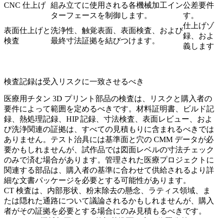
CNC 仕上げ
組み立てに使用される各機械加工イン
公差要件
ターフェースを制御します。
す。
仕上げゾ
表面仕上げと
洗浄性、触覚表面、表面検査、および
録、およ
検査
最終寸法証拠を結びつけます。
義します
検査記録は受入リスクに一致させるべき
医療用チタン 3D プリント部品の検査は、リスクと購入者の
要件によって範囲を定めるべきです。材料証明書、ビルド記
録、熱処理記録、HIP 記録、寸法検査、表面レビュー、およ
び洗浄関連の証拠は、すべての見積もりに含まれるべきでは
ありません。テスト治具には基準面と穴の CMM データが必
要かもしれませんが、試作品では図面レベルの寸法チェック
のみで済む場合があります。管理された医療プロジェクトに
関連する部品は、購入者の基準に合わせて供給されるより詳
細な文書パッケージを必要とする可能性があります。
CT 検査は、内部形状、粉末除去の懸念、ラティス領域、ま
たは隠れた通路について議論されるかもしれませんが、購入
者がその証拠を必要とする場合にのみ見積もるべきです。