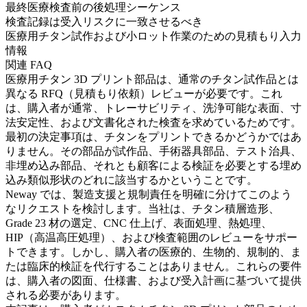
最終医療検査前の後処理シーケンス
検査記録は受入リスクに一致させるべき
医療用チタン試作および小ロット作業のための見積もり入力
情報
関連 FAQ
医療用チタン 3D プリント部品は、通常のチタン試作品とは
異なる RFQ（見積もり依頼）レビューが必要です。これ
は、購入者が通常、トレーサビリティ、洗浄可能な表面、寸
法安定性、および文書化された検査を求めているためです。
最初の決定事項は、チタンをプリントできるかどうかではあ
りません。その部品が試作品、手術器具部品、テスト治具、
非埋め込み部品、それとも顧客による検証を必要とする埋め
込み類似形状のどれに該当するかということです。
Neway では、製造支援と規制責任を明確に分けてこのよう
なリクエストを検討します。当社は、チタン積層造形、
Grade 23 材の選定、CNC 仕上げ、表面処理、熱処理、
HIP（高温高圧処理）、および検査範囲のレビューをサポー
トできます。しかし、購入者の医療的、生物的、規制的、ま
たは臨床的検証を代行することはありません。これらの要件
は、購入者の図面、仕様書、および受入計画に基づいて提供
される必要があります。