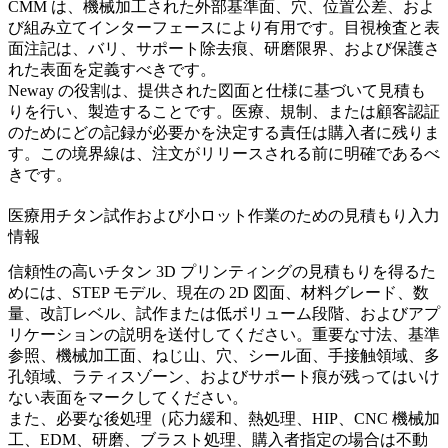
CMM は、機械加工された外部基準面、穴、位置公差、およ
び組み立てインターフェースにより有用です。目視検査と表
面注記は、バリ、サポート除去痕、研磨限界、および保護さ
れた表面を定義すべきです。
Neway の役割は、提供された図面と仕様に基づいて見積も
りを行い、製造することです。医療、規制、または顧客認証
のためにどの記録が必要かを決定する責任は購入者に残りま
す。この境界線は、注文がリリースされる前に明確であるべ
きです。
医療用チタン試作および小ロット作業のための見積もり入力
情報
信頼性の高いチタン 3D プリンティングの見積もりを得るた
めには、STEP モデル、現在の 2D 図面、材料グレード、数
量、改訂レベル、試作または低ボリューム段階、およびアプ
リケーションの説明を送付してください。重要な寸法、基準
参照、機械加工面、ねじ山、穴、シール面、手接触領域、多
孔領域、ラティスゾーン、およびサポート痕が残ってはいけ
ない表面をマークしてください。
また、必要な後処理（応力緩和、熱処理、HIP、CNC 機械加
工、EDM、研磨、ブラスト処理、購入者指定の場合は不動