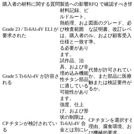
購入者の材料に関する質問
製造への影響
RFQ で確認すべき情
材料記録、ビ
ルドルート、
熱処理、およ
図面のグレード、必
Grade 23 / Ti-6Al-4V ELI が
び検査範囲
な証明書、改訂レベ
要求された
は、購入者の
ル、および顧客受入
仕様と一致す
準。
る必要があり
ます。
試作品、治
具、および非
代替が許可されてい
埋め込み機能
Grade 5 Ti-6Al-4V が許容さ
か、また部品に医療
性チタン部品
れる
触または検証要件が
に適している
るか。
可能性があり
ます。
強度、仕上
げ、および形
状の制限は、
CP チタンを選択する
CP チタンが検討されてい
Ti-6Al-4V 合
理由、腐食環境、お
る
金とは別にレ
び機械的要求。