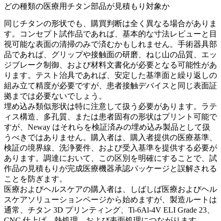
どの種類の医療用チタン部品が見積もり対象か
同じチタンの形状でも、購買判断は全く異なる場合がありま
す。コンセプト試作品であれば、基本的な寸法レビューと目
視可能な表面の清掃のみで済むかもしれません。手術器具部
品であれば、グリップや接触面の研磨、ねじ山の品質、エッ
ジブレーク制御、および材料文書化が必要となる可能性があ
ります。テスト治具であれば、安定した基準面と繰り返しの
組み立て精度が必要ですが、患者接触デバイスと同じ表面証
拠までは必要ないでしょう。
埋め込み類似形状は特に注意して扱う必要があります。ラテ
ィス構造、多孔質、または患者固有の形状はプリント可能で
すが、Neway はそれらを検証済みの埋め込み製品として扱
うべきではありません。購入者は、購入者提供の医療基準、
検証の境界線、洗浄要件、および受入基準を提供する必要が
あります。調達において、この区別を明確にすることで、試
作品の見積もりが完成医療機器承認パッケージと誤解される
ことを防ぎます。
医療およびヘルスケアの購入者は、しばしば
医療およびヘル
スケア
ソリューションページから始めますが、製造ルートは
通常、
チタン 3D プリンティング
、
Ti-6Al-4V ELI Grade 23
、
CNC 仕上げ、熱処理、および表面処理につながります。