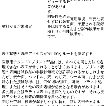
ビューする必
要がありま
す。
同等性を約束
適用環境、重要な表
せずに代替案
面、予想される記録
材料がまだ未決定
を比較する見
および試作段階か量
積もりが可能
段階か。
です。
表面状態と洗浄アクセスが実用的なルートを決定する
医療用チタン 3D プリント部品には、すべてを同じ方法で処
理できない表面が含まれることがよくあります。プリント状
態の表面は試作品の非接触領域では許容されるかもしれませ
んが、嵌合面、ハンドル、穴、ねじ穴、シール面、および洗
浄された接触領域には、CNC 機械加工、研磨、ブラスト処
理、またはその他の表面処理が必要となる場合があります。
多孔質またはラティス表面は意図的なものですが、それも洗
浄アクセスと検査の期待値を変化させます。
閉じた空洞、粉末が溜まりやすい盲孔、狭い内部チャネル、