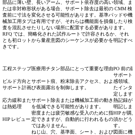
部品に薄い壁、長いアーム、サポート依存度の高い領域、ま
たは非対称形状がある場合、サポート除去は最初の CMM 検
査前に寸法を変化させる可能性があります。基準パッドや機
械加工用タブは有用ですが、それらは機能面を損傷したり検
査を混乱させたりしない場所に配置する必要があります。
RFQ では、簡略化された試作ルートで許容されるか、それ
とも初ロットから量産意図のシーケンスが必要かを明記すべ
きです。
工程ステップ
医療用チタン部品にとって重要な理由
PO 前の
サポート
ビルド方向と
サポート痕、粉末除去アクセス、およ
感領域、
サポート計画
び表面露出を制御します。
たインタ
定します
応力緩和また
サポート除去または機械加工前の動き
熱記録が
は熱処理
を低減できる可能性があります。
明記しま
密度または疲労敏感な受入のために指
HIP が
HIP レビュー
定できますが、自動的に行われるもの
須かどう
ではありません。
す。
ねじ山、穴、基準面、シート、および
図面に機