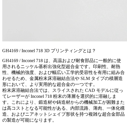
GH4169 / Inconel 718 3D プリンティングとは？
GH4169 / Inconel 718 は、高温および耐食部品に一般的に使
用されるニッケル基析出強化型超合金です。印刷性、耐熱
性、機械的強度、および幅広い工学的受容性を有用に組み合
わせるため、金属粉末床溶融結合法や SLM タイプの積層造
形において、より実用的な超合金の一つです。
粉末床溶融結合法
では、スライスされた CAD モデルに従っ
てレーザーが Inconel 718 粉末の薄層を選択的に溶融しま
す。これにより、鍛造材や鋳造材からの機械加工が困難また
は高コストとなる可能性がある、内部流路、薄肉、一体化構
造、およびニアネットシェイプ形状を持つ複雑な超合金部品
の製造が可能になります。