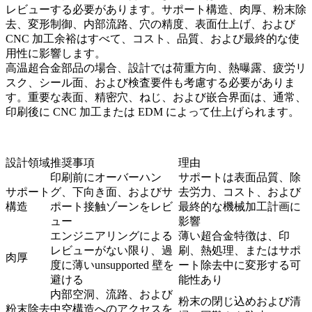
レビューする必要があります。サポート構造、肉厚、粉末除
去、変形制御、内部流路、穴の精度、表面仕上げ、および
CNC 加工余裕はすべて、コスト、品質、および最終的な使
用性に影響します。
高温超合金部品の場合、設計では荷重方向、熱曝露、疲労リ
スク、シール面、および検査要件も考慮する必要がありま
す。重要な表面、精密穴、ねじ、および嵌合界面は、通常、
印刷後に CNC 加工または EDM によって仕上げられます。
設計領域
推奨事項
理由
印刷前にオーバーハン
サポートは表面品質、除
サポート
グ、下向き面、およびサ
去労力、コスト、および
構造
ポート接触ゾーンをレビ
最終的な機械加工計画に
ュー
影響
エンジニアリングによる
薄い超合金特徴は、印
レビューがない限り、過
刷、熱処理、またはサポ
肉厚
度に薄いunsupported 壁を
ート除去中に変形する可
避ける
能性あり
内部空洞、流路、および
粉末の閉じ込めおよび清
粉末除去
中空構造へのアクセスを