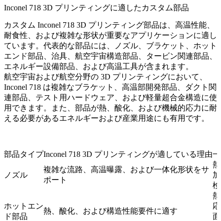
Inconel 718 3D プリンティングに適したカスタム部品
カスタム Inconel 718 3D プリンティング部品は、高温性能、
耐食性、および複雑な形状が重要なアプリケーションに適し
ています。代表的な部品には、ノズル、ブラケット、ホット
エンド部品、治具、航空宇宙構造部品、タービン関連部品、
エネルギー設備部品、および高温工具が含まれます。
航空宇宙および航空分野の 3D プリンティング
において、
Inconel 718 は複雑なブラケット、高温部開発部品、ダクト関
連部品、テスト用ハードウェア、および軽量超合金構造に使
用できます。また、部品が熱、酸化、および機械的応力に耐
える必要があるエネルギーおよび産業用途にも有用です。
部品タイプ
Inconel 718 3D プリンティングが適している理由
一
熱
複雑な流路、高温曝露、および一体化形状をサ
ノズル
加
ポート
検
熱
ホットエン
応
熱、酸化、および構造性能要件に適す
ド部品
面