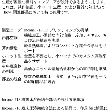
生産が困難な機能をエンジニアが設計できるようにします。
これは、試作検証、小ロット生産、および複雑な熱または
_flow_関連部品において特に有用です。
製造ニーズ
Inconel 718 3D プリンティングの貢献
機械加工が困難な内部流路、冷却チャネル、お
内部空洞
よび流路構造を実現
軽量熱構造およびコンパクトな超合金形状をサ
薄肉構造
ポート
小ロット生
金型を不要とし、小バッチでのカスタム高温部
産
品をサポート
材料廃棄物
高価なニッケル基超合金材からの重切削を削減
の削減
複数の機械加工、溶接、または組立特徴を一つ
部品の統合
の印刷部品に統合
Inconel 718 粉末床溶融結合部品の設計考慮事項
Inconel 718 粉末床溶融結合法による部品は、印刷前に慎重に