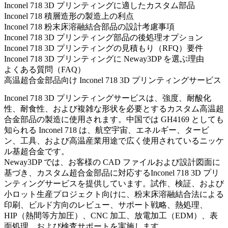
Inconel 718 3D プリンティングに適したカスタム部品
Inconel 718 積層造形の製造上の利点
Inconel 718 粉末床溶融結合部品の設計考慮事項
Inconel 718 3D プリンティング部品の後処理オプション
Inconel 718 3D プリンティングの見積もり（RFQ）要件
Inconel 718 3D プリンティングに Neway3DP を選ぶ理由
よくある質問（FAQ）
高温超合金部品向け Inconel 718 3D プリンティングサービス
Inconel 718 3D プリンティングサービスは、強度、耐酸化
性、耐食性、および複雑な形状を必要とするカスタム高温超
合金部品の製造に使用されます。中国では GH4169 としても
知られる Inconel 718 は、航空宇宙、エネルギー、タービ
ン、工具、および高温産業用途で広く使用されているニッケ
ル基超合金です。
Neway3DP では、お客様の CAD ファイルおよび設計図面に
基づき、カスタム超合金部品に対応する
Inconel 718 3D プリ
ンティング
サービスを提供しています。試作、検証、および
小ロット生産プロジェクト向けに、粉末床溶融結合法による
印刷、ビルド方向のレビュー、サポート戦略、熱処理、
HIP（熱間等方加圧）、CNC 加工、放電加工（EDM）、表
面処理、および検査サポートを実施します。