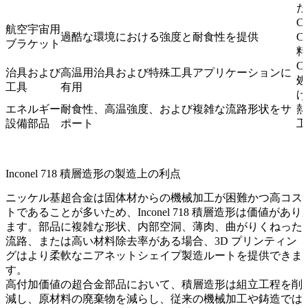
た
C
航空宇宙用
過酷な環境における強度と耐食性を提供
C
ブラケット
料
C
治具および
高温用治具および特殊工具アプリケーションに
処
工具
有用
げ
エネルギー
耐食性、高温強度、および複雑な流路形状をサ
熱
設備部品
ポート
工
Inconel 718 積層造形の製造上の利点
ニッケル基超合金は固体材からの機械加工が困難かつ高コス
トであることが多いため、Inconel 718 積層造形は価値があり
ます。部品に複雑な形状、内部空洞、薄肉、曲がりくねった
流路、または高い材料除去率がある場合、3D プリンティン
グはより柔軟なニアネットシェイプ製造ルートを提供できま
す。
高付加価値の超合金部品において、積層造形は組立工程を削
減し、原材料の廃棄物を減らし、従来の機械加工や鋳造では