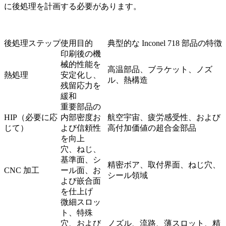
に後処理を計画する必要があります。
後処理ステップ
使用目的
典型的な Inconel 718 部品の特徴
印刷後の機
械的性能を
高温部品、ブラケット、ノズ
熱処理
安定化し、
ル、熱構造
残留応力を
緩和
重要部品の
HIP（必要に応
内部密度お
航空宇宙、疲労感受性、および
じて）
よび信頼性
高付加価値の超合金部品
を向上
穴、ねじ、
基準面、シ
精密ボア、取付界面、ねじ穴、
CNC 加工
ール面、お
シール領域
よび嵌合面
を仕上げ
微細スロッ
ト、特殊
穴、および
ノズル、流路、薄スロット、精