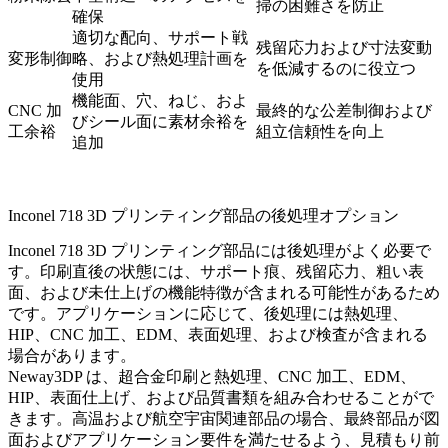
掃の困難さを防止
確保
適切な配向、サポート戦
残留応力および寸法変動
変形制御
略、および熱処理計画を
を低減するのに役立つ
使用
機能面、穴、ねじ、およ
CNC 加
最終的な公差制御および
びシール面に素材余裕を
工余裕
組立信頼性を向上
追加
Inconel 718 3D プリンティング部品の後処理オプション
Inconel 718 3D プリンティング部品には後処理がよく必要で
す。印刷直後の状態には、サポート痕、残留応力、粗い表
面、および未仕上げの機能特徴が含まれる可能性があるため
です。アプリケーションに応じて、後処理には熱処理、
HIP、CNC 加工、EDM、表面処理、および検査が含まれる
場合があります。
Neway3DP は、超合金印刷と
熱処理
、
CNC 加工
、EDM、
HIP、表面仕上げ、および品質書類を組み合わせることがで
きます。高温および航空宇宙関連部品の場合、最終部品が図
面およびアプリケーション要件を満たせるよう、見積もり前