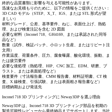
終的な品質書類に影響を与える可能性があります。
迅速なお見積もりのために、以下の情報をご提供ください：
3D CAD モデル（STEP、X_T、IGS、または STL 形式が望
ましい）
材料グレード、公差、基準要件、ねじ、表面仕上げ、熱処
理、および検査注記を含む 2D 図面
必要な材料（Inconel 718、GH4169、または承認された同等
品など）
数量（試作、検証バッチ、小ロット生産、またはリピート注
文用）
作業温度、荷重条件、圧力、腐食曝露、酸化環境、振動、ま
たは疲労要件
必要な後処理（熱処理、HIP、CNC 加工、EDM、研磨、ブ
ラスト、または表面処理など）
検査要件（寸法報告書、CMM 報告書、材料証明書、CT 検
査、X 線検査、引張試験、または表面粗さ報告書など）
目標納期および発送先
Inconel 718 3D プリンティングに Neway3DP を選ぶ理由
Neway3DP は、Inconel 718 3D プリンティング部品を初期の
製造可能性レビューから最終納品までサポートします。当社