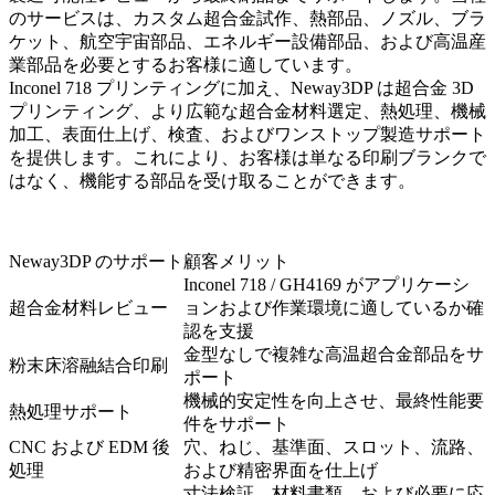
のサービスは、カスタム超合金試作、熱部品、ノズル、ブラ
ケット、航空宇宙部品、エネルギー設備部品、および高温産
業部品を必要とするお客様に適しています。
Inconel 718 プリンティングに加え、Neway3DP は
超合金 3D
プリンティング
、より広範な
超合金
材料選定、熱処理、機械
加工、表面仕上げ、検査、およびワンストップ製造サポート
を提供します。これにより、お客様は単なる印刷ブランクで
はなく、機能する部品を受け取ることができます。
Neway3DP のサポート
顧客メリット
Inconel 718 / GH4169 がアプリケーシ
超合金材料レビュー
ョンおよび作業環境に適しているか確
認を支援
金型なしで複雑な高温超合金部品をサ
粉末床溶融結合印刷
ポート
機械的安定性を向上させ、最終性能要
熱処理サポート
件をサポート
CNC および EDM 後
穴、ねじ、基準面、スロット、流路、
処理
および精密界面を仕上げ
寸法検証、材料書類、および必要に応