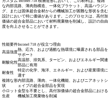
カスタム Inconel 718 積層造形において、この材料は、複雑
な内部流路、薄肉熱構造、一体化ブラケット、高温ハウジン
グ、または固体超合金材からの機械加工が困難な形状を含む
設計において特に価値があります。このプロセスは、高付加
価値の超合金部品において材料廃棄物を削減し、設計の自由
度を向上させることができます。
性能要件
Inconel 718 が役立つ理由
熱、応力、および過酷な熱環境に曝露される部品を
高温強度
サポート
高温部、排気系、タービン、およびエネルギー関連
耐酸化性
部品に有用
特定の化学、海洋、エネルギー、および産業環境に
耐食性
適す
複雑な形
内部流路、薄肉、一体化機能、およびニアネットシ
状
ェイプの超合金部品を実現
小ロット
金型を不要とし、高付加価値の超合金部品における
生産
機械加工廃棄物を削減