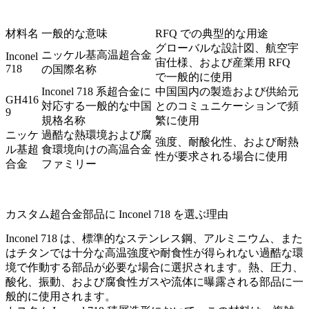
材料名
一般的な意味
RFQ での典型的な用途
グローバルな設計図、航空宇
ニッケル基高温超合金
Inconel
宙仕様、および産業用 RFQ
718
の国際名称
で一般的に使用
Inconel 718 系超合金に
中国国内の製造および供給元
GH416
対応する一般的な中国
とのコミュニケーションで頻
9
規格名称
繁に使用
ニッケ
過酷な熱環境および腐
強度、耐酸化性、および耐熱
ル基超
食環境向けの高温合金
性が要求される場合に使用
合金
ファミリー
カスタム超合金部品に Inconel 718 を選ぶ理由
Inconel 718 は、標準的なステンレス鋼、アルミニウム、また
はチタンでは十分な高温強度や耐食性が得られない過酷な環
境で作動する部品が必要な場合に選択されます。熱、圧力、
酸化、振動、および腐食性ガスや流体に曝露される部品に一
般的に使用されます。