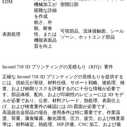
EDM
機械加工が
密開口部
困難な詳細
を作成
粗さ、外
観、耐食
可視部品、流体接触面、シール
表面処理
性、または
ゾーン、ホットエンド部品
機能表面品
質を向上
Inconel 718 3D プリンティングの見積もり（RFQ）要件
正確な Inconel 718 3D プリンティングの見積もりを提供する
には、供給元が形状、材料仕様、サポート戦略、後処理、検
査、および納期リスクを評価するのに十分な情報が必要で
す。部品体積、配向、および印刷性のレビューには 3D モデ
ルが必要であり、公差、材料グレード、熱処理、表面仕上
げ、および検査要件の確認には 2D 図面が必要です。
高温超合金部品の場合、使用条件は特に重要です。作業温
度、荷重、腐食曝露、酸化環境、圧力、疲労、および検査基
準は、材料確定、熱処理、HIP 評価、CNC 加工、および最