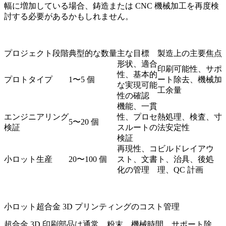
幅に増加している場合、鋳造または CNC 機械加工を再度検
討する必要があるかもしれません。
プロジェクト段階
典型的な数量
主な目標
製造上の主要焦点
形状、適合
印刷可能性、サポ
性、基本的
プロトタイプ
1〜5 個
ート除去、機械加
な実現可能
工余量
性の確認
機能、一貫
エンジニアリング
性、プロセ
熱処理、検査、寸
5〜20 個
検証
スルートの
法安定性
検証
再現性、コ
ビルドレイアウ
小ロット生産
20〜100 個
スト、文書
ト、治具、後処
化の管理
理、QC 計画
小ロット超合金 3D プリンティングのコスト管理
超合金 3D 印刷部品は通常、粉末、機械時間、サポート除