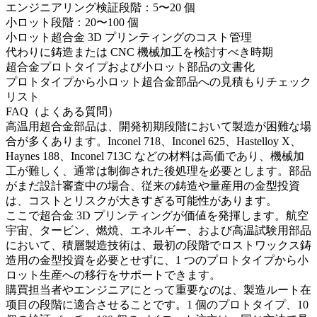
エンジニアリング検証段階：5〜20 個
小ロット段階：20〜100 個
小ロット超合金 3D プリンティングのコスト管理
代わりに鋳造または CNC 機械加工を検討すべき時期
超合金プロトタイプおよび小ロット部品の文書化
プロトタイプから小ロット超合金部品への見積もりチェック
リスト
FAQ（よくある質問）
高温用超合金部品は、開発初期段階において製造が困難な場
合が多くあります。Inconel 718、Inconel 625、Hastelloy X、
Haynes 188、Inconel 713C などの材料は高価であり、機械加
工が難しく、通常は制御された後処理を必要とします。部品
がまだ設計審査中の場合、従来の鋳造や量産用の金型投資
は、コストとリスクが大きすぎる可能性があります。
ここで
超合金 3D プリンティング
が価値を発揮します。航空
宇宙、タービン、燃焼、エネルギー、および高温試験用部品
において、積層製造技術は、最初の段階でロストワックス鋳
造用の金型投資を必要とせずに、1 つのプロトタイプから小
ロット生産への移行をサポートできます。
購買担当者やエンジニアにとって重要なのは、製造ルート在
项目の段階に適合させることです。1 個のプロトタイプ、10