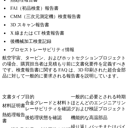
FAI（初品検査）報告書
CMM（三次元測定機）検査報告書
3D スキャン報告書
X 線または CT 検査報告書
後機械加工検査記録
プロセストレーサビリティ情報
航空宇宙、タービン、およびホットセクションプロジェクト
の場合、購買担当者は見積もり前に文書化要件を定義すべき
です。
検査報告書
に関する FAQ は、3D 印刷された超合金部
品に対して一般的に要求される報告書を説明しています。
文書タイプ
目的
一般的に必要とされる時期
合金グレードと材料ト
ほとんどのエンジニアリン
材料証明書
レーサビリティを確認
グおよび検証プロジェクト
熱処理報告
後処理状態を確認
機能的な高温部品
書
繰り返しバッチまたはパイ