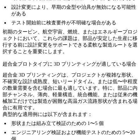
設計変更により、早期の金型や治具が無効になる可能性
がある
テスト開始前に検査要件が不明確な場合がある
初期のタービン、航空宇宙、燃焼、またはエネルギープロジ
ェクトにおいて、これらの課題は、部品が安定した生産に移
行する前に設計変更をサポートできる柔軟な製造ルートを選
択することを重要にします。
超合金プロトタイプに 3D プリンティングが適している場合
超合金 3D プリンティングは、プロジェクトが複雑な形状、
不確実な設計成熟度、短いリードタイム、または低〜中程度
の数量需要を含む場合に最も適しています。特に、部品に内
部チャンネル、薄肉、軽量構造、統合機能、または従来の機
械加工だけでは製造が困難な高温ガス流路形状が含まれる場
合に有用です。
典型的な適用例には以下が含まれます：
形状または組み立て検証のための 1〜5 個
エンジニアリング検証および機能テストのための 5〜20
個