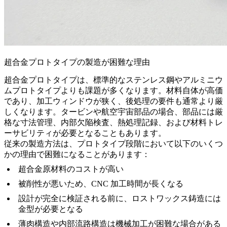
超合金プロトタイプの製造が困難な理由
超合金プロトタイプは、標準的なステンレス鋼やアルミニウ
ムプロトタイプよりも課題が多くなります。材料自体が高価
であり、加工ウィンドウが狭く、後処理の要件も通常より厳
しくなります。タービンや航空宇宙部品の場合、部品には厳
格な寸法管理、内部欠陥検査、熱処理記録、および材料トレ
ーサビリティが必要となることもあります。
従来の製造方法は、プロトタイプ段階において以下のいくつ
かの理由で困難になることがあります：
超合金原材料のコストが高い
被削性が悪いため、CNC 加工時間が長くなる
設計が完全に検証される前に、ロストワックス鋳造には
金型が必要となる
薄肉構造や内部流路構造は機械加工が困難な場合がある