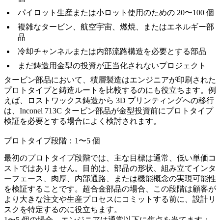
パイロット生産または小ロット使用のための 20〜100 個
複雑なタービン、航空宇宙、燃焼、またはエネルギー部
品
冷却チャンネルまたは内部流路構造を必要とする部品
まだ鋳造用金型の投資が正当化されないプロジェクト
タービン部品において、積層製造はエンジニアが印刷された
プロトタイプと鋳造ルートを比較するのにも役立ちます。例
えば、
ロストワックス鋳造
から 3D プリンティングへの移行
は、Inconel 713C タービン部品が金型投資前にプロトタイプ
検証を必要とする場合によく検討されます。
プロトタイプ段階：1〜5 個
最初のプロトタイプ段階では、主な目標は通常、低い単価コ
ストではありません。目的は、部品の形状、組み立てインタ
ーフェース、肉厚、内部通路、または機能概念の実現可能性
を検証することです。超合金部品の場合、この段階は顧客が
より大きな注文や生産プロセスにコミットする前に、設計リ
スクを特定するのに役立ちます。
1〜5 個の場合、エンジニアは通常以下に焦点を当てます：