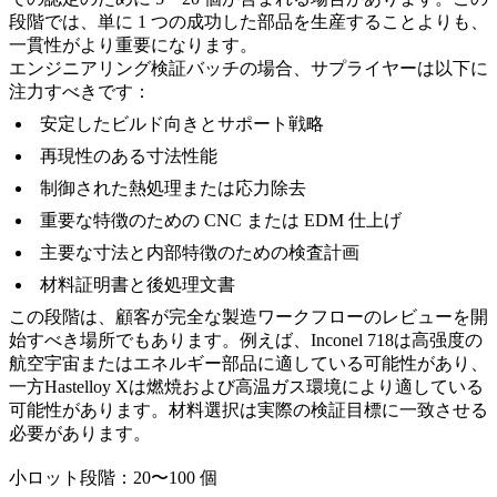
段階では、単に 1 つの成功した部品を生産することよりも、
一貫性がより重要になります。
エンジニアリング検証バッチの場合、サプライヤーは以下に
注力すべきです：
安定したビルド向きとサポート戦略
再現性のある寸法性能
制御された熱処理または応力除去
重要な特徴のための CNC または EDM 仕上げ
主要な寸法と内部特徴のための検査計画
材料証明書と後処理文書
この段階は、顧客が完全な製造ワークフローのレビューを開
始すべき場所でもあります。例えば、
Inconel 718
は高强度の
航空宇宙またはエネルギー部品に適している可能性があり、
一方
Hastelloy X
は燃焼および高温ガス環境により適している
可能性があります。材料選択は実際の検証目標に一致させる
必要があります。
小ロット段階：20〜100 個