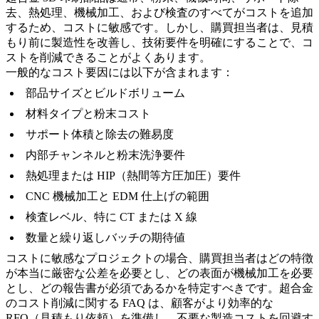
去、熱処理、機械加工、および検査のすべてがコストを追加
するため、コストに敏感です。しかし、購買担当者は、見積
もり前に製造性を改善し、技術要件を明確にすることで、コ
ストを削減できることがよくあります。
一般的なコスト要因には以下が含まれます：
部品サイズとビルドボリューム
材料タイプと粉末コスト
サポート体積と除去の難易度
内部チャンネルと粉末洗浄要件
熱処理または HIP（熱間等方圧加圧）要件
CNC 機械加工と EDM 仕上げの範囲
検査レベル、特に CT または X 線
数量と繰り返しバッチの期待値
コストに敏感なプロジェクトの場合、購買担当者はどの特徴
が本当に厳密な公差を必要とし、どの表面が機械加工を必要
とし、どの報告書が必須であるかを特定すべきです。
超合金
のコスト削減
に関する FAQ は、顧客がより効率的な
RFQ（見積もり依頼）を準備し、不要な製造コストを回避す