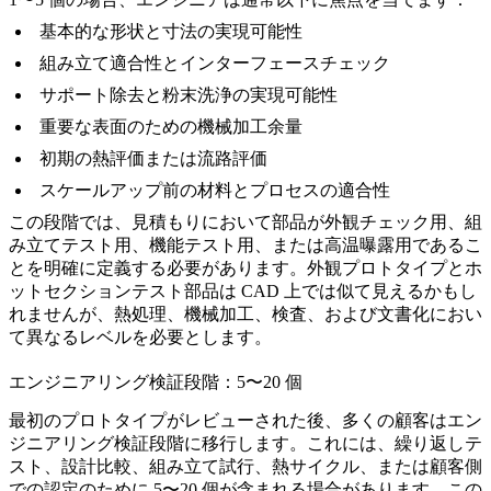
基本的な形状と寸法の実現可能性
組み立て適合性とインターフェースチェック
サポート除去と粉末洗浄の実現可能性
重要な表面のための機械加工余量
初期の熱評価または流路評価
スケールアップ前の材料とプロセスの適合性
この段階では、見積もりにおいて部品が外観チェック用、組
み立てテスト用、機能テスト用、または高温曝露用であるこ
とを明確に定義する必要があります。外観プロトタイプとホ
ットセクションテスト部品は CAD 上では似て見えるかもし
れませんが、熱処理、機械加工、検査、および文書化におい
て異なるレベルを必要とします。
エンジニアリング検証段階：5〜20 個
最初のプロトタイプがレビューされた後、多くの顧客はエン
ジニアリング検証段階に移行します。これには、繰り返しテ
スト、設計比較、組み立て試行、熱サイクル、または顧客側
での認定のために 5〜20 個が含まれる場合があります。この