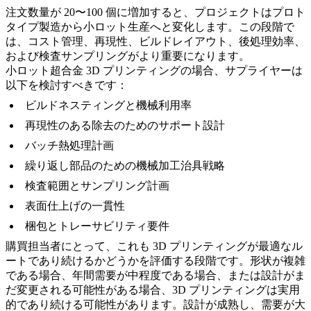
注文数量が 20〜100 個に増加すると、プロジェクトはプロト
タイプ製造から小ロット生産へと変化します。この段階で
は、コスト管理、再現性、ビルドレイアウト、後処理効率、
および検査サンプリングがより重要になります。
小ロット超合金 3D プリンティングの場合、サプライヤーは
以下を検討すべきです：
ビルドネスティングと機械利用率
再現性のある除去のためのサポート設計
バッチ熱処理計画
繰り返し部品のための機械加工治具戦略
検査範囲とサンプリング計画
表面仕上げの一貫性
梱包とトレーサビリティ要件
購買担当者にとって、これも 3D プリンティングが最適なル
ートであり続けるかどうかを評価する段階です。形状が複雑
である場合、年間需要が中程度である場合、または設計がま
だ変更される可能性がある場合、3D プリンティングは実用
的であり続ける可能性があります。設計が成熟し、需要が大