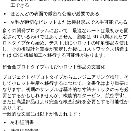
工できる
ほとんどの表面で厳密な公差が必要である
材料が適切なビレットまたは棒材形式で入手可能である
多くの開発プログラムにおいて、最適なルートは最初から固
定されているわけではありません。顧客は 3D 印刷されたプ
ロトタイプから始め、テスト用に小ロットの印刷部品を使用
し、その後設計と需要が安定した後にロストワックス鋳造ま
たは CNC 機械加工へ移行する可能性があります。
超合金プロトタイプおよび小ロット部品の文書化
プロジェクトがプロトタイプからエンジニアリング検証、そ
して小ロット生産へ移行するにつれて、文書化はより重要に
なります。初期のサンプルは基本的な寸法チェックのみを必
要とするかもしれませんが、機能的なタービン、航空宇宙、
または高温部品はより完全な検査記録を必要とする可能性が
あります。
一般的な文書には以下が含まれます：
材料証明書
熱処理報告書