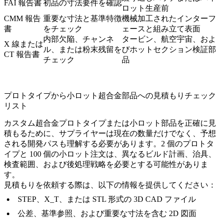
FAI 報告書
初品の寸法要件を確認
ロット生産前
CMM 報告
重要な寸法と基準特徴
機械加工されたインターフ
書
をチェック
ェースと組み立て表面
内部欠陥、チャンネ
タービン、航空宇宙、およ
X 線または
ル、または粉末残留を
びホットセクション検証部
CT 報告書
チェック
品
プロトタイプから小ロット超合金部品への見積もりチェック
リスト
カスタム超合金プロトタイプまたは小ロット部品を正確に見
積もるために、サプライヤーは現在の数量だけでなく、予想
される開発パスも理解する必要があります。2 個のプロトタ
イプと 100 個の小ロット注文は、異なるビルド計画、治具、
検査範囲、および後処理戦略を必要とする可能性がありま
す。
見積もりを依頼する際は、以下の情報を提供してください：
STEP、X_T、または STL 形式の 3D CAD ファイル
公差、基準参照、および重要な寸法を含む 2D 図面