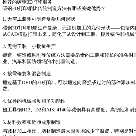
推荐的碳钢3D打印服务
碳钢3D打印相比传统制造方法有哪些关键优势？
1. 无需工装即可制造复杂几何形状
碳钢3D打印能够生产复杂、无法机加工的几何形状——包括
从CAD模型打印出来，简化了从设计到工装、模具镶件和机械
2. 无需工装、小批量生产
锻造、铸造或铣削等传统方法需要昂贵的工装和较长的准备时
业、汽车和国防领域的
小批量制造
。
3. 按需修复和混合制造
通过基于DED的3D打印，可以通过向磨损或过时的部件添加
费。
4. 优异的机械强度和多功能性
如
工具钢H13
、
D2
和
AISI 4140
等碳钢具有高硬度、高韧性和耐
5. 材料效率和近净成形制造
与减材加工相比，增材制造最大限度地减少了浪费，特别是对