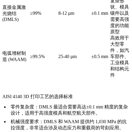
复杂形
状、模具
直接金属激
≥99%
8-12 µm
±0.1 mm
镶件以及
光烧结
(DMLS)
需要高强
度的功能
原型
高效用于
大型零
件，如汽
电弧增材制
≥99.5%
25-40 µm
±0.5 mm
车部件、
造 (WAAM)
工业模具
和结构元
件
AISI 4140 3D 打印工艺的选择标准
零件复杂度：
DMLS 最适合需要高达±0.1 mm 精度的复杂
设计，适用于高强度模具和航空航天部件。
机械强度要求：
DMLS 和 WAAM 提供约 1,030 MPa 的抗
拉强度，非常适合涉及动态应力和重载荷的苛刻应用。