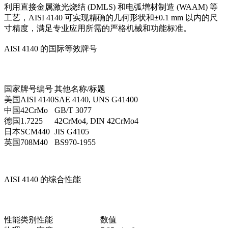
利用
直接金属激光烧结 (DMLS)
和
电弧增材制造 (WAAM)
等
工艺，AISI 4140 可实现精确的几何形状和±0.1 mm 以内的尺
寸精度，满足专业应用所需的严格机械和功能标准。
AISI 4140 的国际等效牌号
国家
牌号编号
其他名称/标题
美国
AISI 4140
SAE 4140, UNS G41400
中国
42CrMo
GB/T 3077
德国
1.7225
42CrMo4, DIN 42CrMo4
日本
SCM440
JIS G4105
英国
708M40
BS970-1955
AISI 4140 的综合性能
性能类别
性能
数值