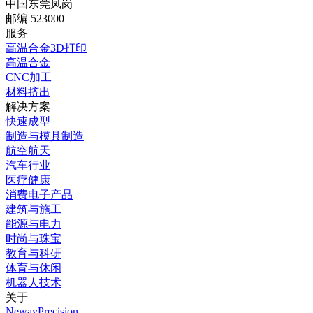
中国东莞凤岗
邮编 523000
服务
高温合金3D打印
高温合金
CNC加工
材料挤出
解决方案
快速成型
制造与模具制造
航空航天
汽车行业
医疗健康
消费电子产品
建筑与施工
能源与电力
时尚与珠宝
教育与科研
体育与休闲
机器人技术
关于
NewayPrecision