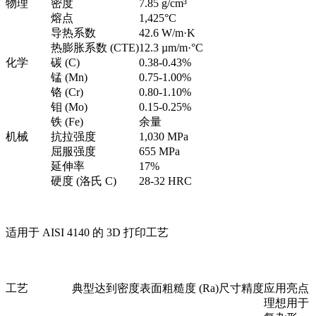
物理
密度
7.85 g/cm³
熔点
1,425°C
导热系数
42.6 W/m·K
热膨胀系数 (CTE)
12.3 µm/m·°C
化学
碳 (C)
0.38-0.43%
锰 (Mn)
0.75-1.00%
铬 (Cr)
0.80-1.10%
钼 (Mo)
0.15-0.25%
铁 (Fe)
余量
机械
抗拉强度
1,030 MPa
屈服强度
655 MPa
延伸率
17%
硬度 (洛氏 C)
28-32 HRC
适用于 AISI 4140 的 3D 打印工艺
工艺
典型达到密度
表面粗糙度 (Ra)
尺寸精度
应用亮点
理想用于