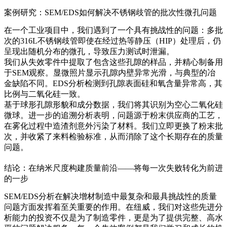
案例研究：SEM/EDS如何解决不锈钢歧管的批次性微孔问题
在一个工业项目中，我们遇到了一个具有挑战性的问题：多批
次的316L
不锈钢
歧管即使在经过
热等静压（HIP）
处理后，仍
呈现出随机分布的微孔，导致压力测试时泄漏。
我们从失效零件中提取了包含这些孔隙的样品，并精心制备用
于SEM观察。显微照片显示孔隙内壁异常光滑，与典型的冶
金缺陷不同。EDS分析检测到孔隙表面硅和氧含量异常高，其
比例与
二氧化硅
一致。
基于球形孔隙形貌和成分数据，我们将其识别为空心二氧化硅
微球。进一步的追溯分析表明，问题源于粉末供应商的工艺，
在雾化过程中造渣剂意外污染了材料。我们立即更换了粉末批
次，并收紧了来料检验标准，从而消除了这个长期存在的质量
问题。
结论：在纳米尺度构建质量前沿——将每一次失败转化为前进
的一步
SEM/EDS分析在解决增材制造中最复杂和最具挑战性的质量
问题方面发挥着至关重要的作用。在纽威，我们对这些先进分
析能力的投资不仅是为了制造零件，更是为了提供完整、高水