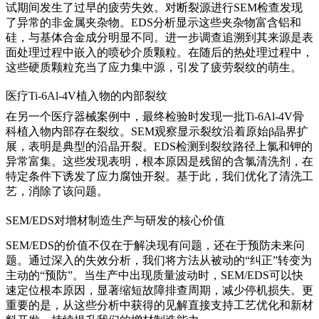
试期间发生了过早的疲劳失效。对断裂源进行SEM检查发现
了异常的非金属夹杂物。EDS分析显示这些夹杂物富含铝和
硅，与基体合金成分明显不同。进一步调查追溯到其来源是表
面处理过程中嵌入的喷砂介质颗粒。在随后的
热处理
过程中，
这些硬质颗粒充当了应力集中源，引发了疲劳裂纹的萌生。
医疗Ti-6Al-4V植入物的内部裂纹
在另一个
医疗
器械案例中，最终检验时发现一批
Ti-6Al-4V
骨
科植入物内部存在裂纹。SEM观察显示裂纹沿着原始β晶界扩
展，表明是典型的沿晶开裂。EDS检测到裂纹路径上氯和钾的
异常富集。这些发现表明，根本原因是残留的含氯清洗剂，在
特定条件下诱发了应力腐蚀开裂。基于此，我们优化了清洗工
艺，消除了该问题。
SEM/EDS对增材制造生产与研发的核心价值
SEM/EDS的价值不仅在于解决现有问题，还在于预防未来问
题。通过深入的失效分析，我们将方法从被动的“纠正”转变为
主动的“预防”。当生产中出现质量波动时，SEM/EDS可以快
速定位根本原因，显著缩短故障排查周期，减少停机损失。更
重要的是，从这些分析中获得的见解直接支持工艺优化和新材