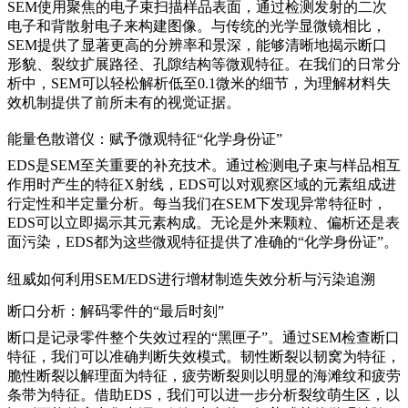
SEM使用聚焦的电子束扫描样品表面，通过检测发射的二次
电子和背散射电子来构建图像。与传统的光学显微镜相比，
SEM提供了显著更高的分辨率和景深，能够清晰地揭示断口
形貌、裂纹扩展路径、孔隙结构等微观特征。在我们的日常分
析中，SEM可以轻松解析低至0.1微米的细节，为理解材料失
效机制提供了前所未有的视觉证据。
能量色散谱仪：赋予微观特征“化学身份证”
EDS是SEM至关重要的补充技术。通过检测电子束与样品相互
作用时产生的特征X射线，EDS可以对观察区域的元素组成进
行定性和半定量分析。每当我们在SEM下发现异常特征时，
EDS可以立即揭示其元素构成。无论是外来颗粒、偏析还是表
面污染，EDS都为这些微观特征提供了准确的“化学身份证”。
纽威如何利用SEM/EDS进行增材制造失效分析与污染追溯
断口分析：解码零件的“最后时刻”
断口是记录零件整个失效过程的“黑匣子”。通过SEM检查断口
特征，我们可以准确判断失效模式。韧性断裂以韧窝为特征，
脆性断裂以解理面为特征，疲劳断裂则以明显的海滩纹和疲劳
条带为特征。借助EDS，我们可以进一步分析裂纹萌生区，以