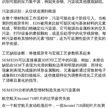
识别可能的应力集中源，例如夹杂物、污染或其他微观缺陷。
污染源识别：从症状追溯到根源
在整个增材制造工作流程中，污染可能在多个阶段引入。当检
测到性能异常时，EDS被用来比较可疑区域与基体材料的元素
组成，帮助我们精确定位污染源。它可能源自
金属粉末
的交叉
污染、
打印设备
的磨损颗粒，或是
后处理
中的化学残留物。每
种污染都有其独特的元素“指纹”，这为可追溯性提供了坚实的
科学依据。
工艺缺陷诊断：将微观异常与宏观工艺参数联系起来
SEM/EDS可以直接暴露
3D打印工艺
中的问题。例如，未熔合
缺陷在SEM下表现为光滑的颗粒边界和明显的间隙，而球化
现象则表现为成簇的球形金属颗粒。元素偏析通过背散射电子
成像和EDS面扫描揭示。这些微观特征为调整和优化工艺提供
了清晰且量化的指导。
SEM/EDS分析的典型增材制造失效与污染案例
航空航天Inconel 718叶片的过早疲劳失效
在一个
航空航天
发动机项目中，一批
Inconel 718
涡轮叶片在测