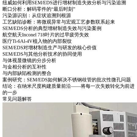
纽威如何利用SEM/EDS进行增材制造失效分析与污染追溯
断口分析：解码零件的“最后时刻”
污染源识别：从症状追溯到根源
工艺缺陷诊断：将微观异常与宏观工艺参数联系起来
SEM/EDS分析的典型增材制造失效与污染案例
航空航天Inconel 718叶片的过早疲劳失效
医疗Ti-6Al-4V植入物的内部裂纹
SEM/EDS对增材制造生产与研发的核心价值
SEM/EDS与其他分析技术的协同使用
与体视显微镜的分步分析
与金相分析的互补性
与内部缺陷检测的整合
案例研究：SEM/EDS如何解决不锈钢歧管的批次性微孔问题
结论：在纳米尺度构建质量前沿——将每一次失败转化为前进
的一步
常见问题解答